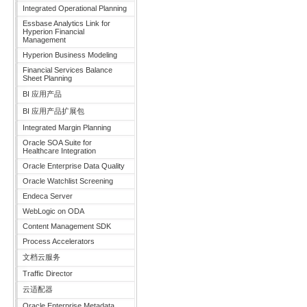
Integrated Operational Planning
Essbase Analytics Link for
Hyperion Financial
Management
Hyperion Business Modeling
Financial Services Balance
Sheet Planning
BI 应用产品
BI 应用产品扩展包
Integrated Margin Planning
Oracle SOA Suite for
Healthcare Integration
Oracle Enterprise Data Quality
Oracle Watchlist Screening
Endeca Server
WebLogic on ODA
Content Management SDK
Process Accelerators
文档云服务
Traffic Director
云适配器
Oracle Enterprise Metadata