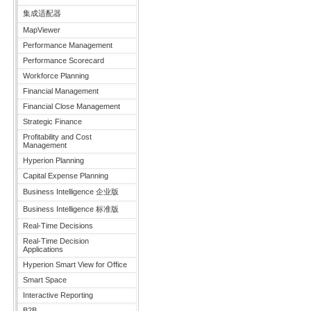
集成适配器
MapViewer
Performance Management
Performance Scorecard
Workforce Planning
Financial Management
Financial Close Management
Strategic Finance
Profitability and Cost
Management
Hyperion Planning
Capital Expense Planning
Business Intelligence 企业版
Business Intelligence 标准版
Real-Time Decisions
Real-Time Decision
Applications
Hyperion Smart View for Office
Smart Space
Interactive Reporting
B2B