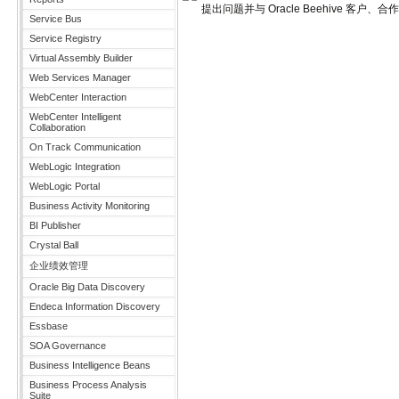
提出问题并与 Oracle Beehive 客
Service Bus
Service Registry
Virtual Assembly Builder
Web Services Manager
WebCenter Interaction
WebCenter Intelligent
Collaboration
On Track Communication
WebLogic Integration
WebLogic Portal
Business Activity Monitoring
BI Publisher
Crystal Ball
企业绩效管理
Oracle Big Data Discovery
Endeca Information Discovery
Essbase
SOA Governance
Business Intelligence Beans
Business Process Analysis
Suite