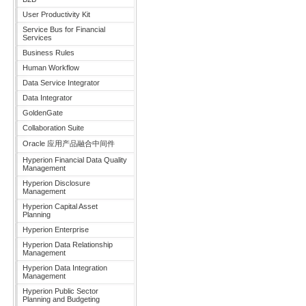
User Productivity Kit
Service Bus for Financial
Services
Business Rules
Human Workflow
Data Service Integrator
Data Integrator
GoldenGate
Collaboration Suite
Oracle 应用产品融合中间件
Hyperion Financial Data Quality
Management
Hyperion Disclosure
Management
Hyperion Capital Asset
Planning
Hyperion Enterprise
Hyperion Data Relationship
Management
Hyperion Data Integration
Management
Hyperion Public Sector
Planning and Budgeting