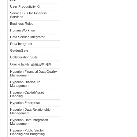
User Productivity Kit
Service Bus for Financial
Services
Business Rules
Human Workflow
Data Service Integrator
Data Integrator
GoldenGate
Collaboration Suite
Oracle 应用产品融合中间件
Hyperion Financial Data Quality
Management
Hyperion Disclosure
Management
Hyperion Capital Asset
Planning
Hyperion Enterprise
Hyperion Data Relationship
Management
Hyperion Data Integration
Management
Hyperion Public Sector
Planning and Budgeting