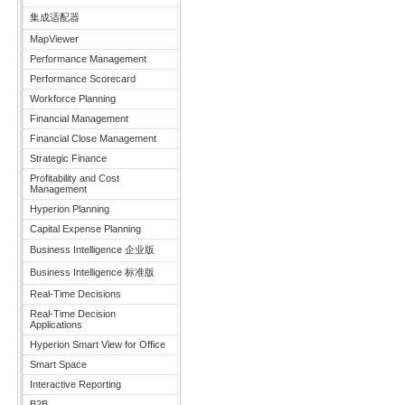
集成适配器
MapViewer
Performance Management
Performance Scorecard
Workforce Planning
Financial Management
Financial Close Management
Strategic Finance
Profitability and Cost
Management
Hyperion Planning
Capital Expense Planning
Business Intelligence 企业版
Business Intelligence 标准版
Real-Time Decisions
Real-Time Decision
Applications
Hyperion Smart View for Office
Smart Space
Interactive Reporting
B2B