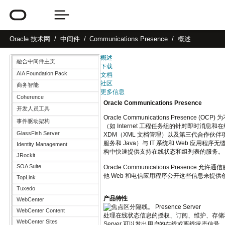
Oracle
技术网
中间件
Communications Presence
概述
概述
融合中间件主页
下载
AIA Foundation Pack
文档
社区
商务智能
更多信息
Coherence
Oracle Communications Presence
开发人员工具
Oracle Communications Presen
事件驱动架构
（如 Internet 工程任务组的针对即时消息和在
GlassFish Server
XDM（XML 文档管理）以及第三代合作伙伴项目 
服务和 Java）与 IT 系统和 Web 应用程序无
Identity Management
构中快速提供支持在线状态和组列表的服务。
JRockit
SOA Suite
Oracle
Communications
Presence 
他 Web 和电信应用程序公开这些信息来提供
TopLink
Tuxedo
产品特性
WebCenter
Presence Server
WebCenter Content
处理在线状态信息的授权、订阅、维护、存储和
WebCenter Sites
Server 可以发出用户的在线或离线状态