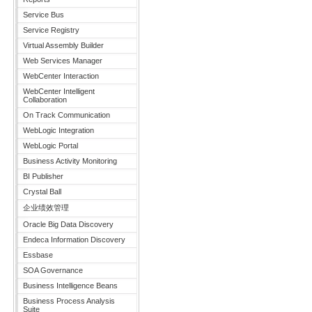
Service Bus
Service Registry
Virtual Assembly Builder
Web Services Manager
WebCenter Interaction
WebCenter Intelligent
Collaboration
On Track Communication
WebLogic Integration
WebLogic Portal
Business Activity Monitoring
BI Publisher
Crystal Ball
企业绩效管理
Oracle Big Data Discovery
Endeca Information Discovery
Essbase
SOA Governance
Business Intelligence Beans
Business Process Analysis
Suite