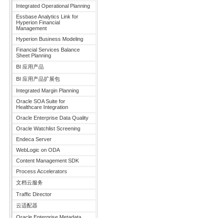
Integrated Operational Planning
Essbase Analytics Link for
Hyperion Financial
Management
Hyperion Business Modeling
Financial Services Balance
Sheet Planning
BI 应用产品
BI 应用产品扩展包
Integrated Margin Planning
Oracle SOA Suite for
Healthcare Integration
Oracle Enterprise Data Quality
Oracle Watchlist Screening
Endeca Server
WebLogic on ODA
Content Management SDK
Process Accelerators
文档云服务
Traffic Director
云适配器
Oracle Enterprise Metadata