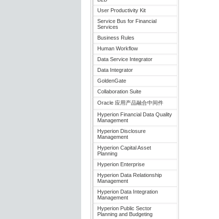
User Productivity Kit
Service Bus for Financial
Services
Business Rules
Human Workflow
Data Service Integrator
Data Integrator
GoldenGate
Collaboration Suite
Oracle 应用产品融合中间件
Hyperion Financial Data Quality
Management
Hyperion Disclosure
Management
Hyperion Capital Asset
Planning
Hyperion Enterprise
Hyperion Data Relationship
Management
Hyperion Data Integration
Management
Hyperion Public Sector
Planning and Budgeting