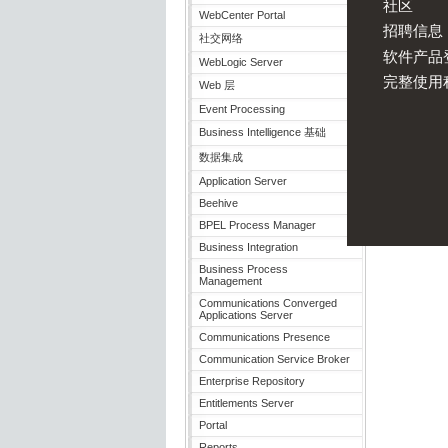
社区
WebCenter Portal
招聘信息
社交网络
软件产品
WebLogic Server
完整使用
Web 层
Event Processing
Business Intelligence 基础
数据集成
Application Server
Beehive
BPEL Process Manager
Business Integration
Business Process
Management
Communications Converged
Applications Server
Communications Presence
Communication Service Broker
Enterprise Repository
Entitlements Server
Portal
Reports