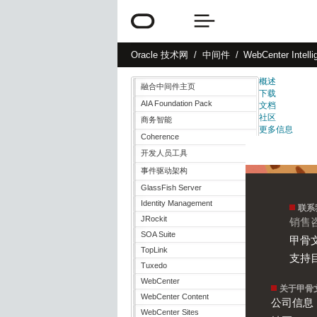
Oracle
技术网
中间件
WebCenter Intelli
概述
融合中间件主页
下载
AIA Foundation Pack
文档
社区
商务智能
更多信息
Coherence
开发人员工具
事件驱动架构
GlassFish Server
Identity Management
联系
JRockit
销售咨询
SOA Suite
甲骨
TopLink
支持
Tuxedo
WebCenter
关于甲骨
WebCenter Content
公司信息
WebCenter Sites