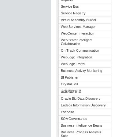
Service Bus
Service Registry
Virtual Assembly Builder
Web Services Manager
WebCenter Interaction
WebCenter Intelligent
Collaboration
On Track Communication
WebLogic Integration
WebLogic Portal
Business Activity Monitoring
BI Publisher
Crystal Ball
企业绩效管理
Oracle Big Data Discovery
Endeca Information Discovery
Essbase
SOA Governance
Business Intelligence Beans
Business Process Analysis
Suite