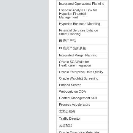
Integrated Operational Planning
Essbase Analytics Link for
Hyperion Financial
Management
Hyperion Business Modeling
Financial Services Balance
Sheet Planning
BI 应用产品
BI 应用产品扩展包
Integrated Margin Planning
Oracle SOA Suite for
Healthcare Integration
Oracle Enterprise Data Quality
Oracle Watchlist Screening
Endeca Server
WebLogic on ODA
Content Management SDK
Process Accelerators
文档云服务
Traffic Director
云适配器
Oracle Enterprise Metadata