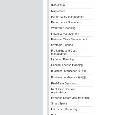
集成适配器
MapViewer
Performance Management
Performance Scorecard
Workforce Planning
Financial Management
Financial Close Management
Strategic Finance
Profitability and Cost
Management
Hyperion Planning
Capital Expense Planning
Business Intelligence 企业版
Business Intelligence 标准版
Real-Time Decisions
Real-Time Decision
Applications
Hyperion Smart View for Office
Smart Space
Interactive Reporting
B2B