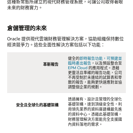
這種新常態所建立的現代財務管理系統，可讓公司取得著眼
未來的財務實力。
倉儲管理的未來
Oracle 提供現代雲端財務管理解決方案，協助組織保持數位
經濟競爭力。這些全面性解決方案包括以下功能：
健全的
即時報告功能，可預建並
臨時產出報告
，以及預設整合至
革新報告
EPM Cloud
的應用程式。憑藉
更靈活且準確的報告功能，公司
不再受制於未連結的試算表和零
散的報告，能夠更快速應對並協
調整個企業的規劃。
透過擁有、設計且管理的全球化
基礎架構，達到頂級安全性，利
安全且全球化的基礎架構
用領先業界的資料庫建構最先進
的資料中心。憑藉此基礎架構，
財務管理解決方案能完全支援國
內資料落地的需求。