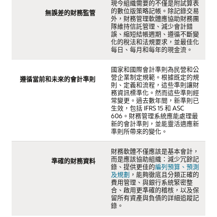
現今組織需要的不僅是附試算表
的數位版策略記帳。除記錄交易
無誤差的財務監管
外，財務管理軟體應協助財務團
隊維持信託管理、減少會計錯
誤、縮短結帳週期、遵循不斷變
化的稅法和法規要求，並最佳化
每日、每月和每年的現金流。
國家和國際會計準則為民營和公
營企業制定規範。根據既定的規
遵循當前和未來的會計準則
則、定義和流程，這些準則讓財
務資訊標準化。然而這些準則經
常變更。過去數年間，新準則已
生效，包括 IFRS 15 和 ASC
606。財務管理系統應能處理最
新的會計準則，並能靈活適應新
準則所帶來的變化。
財務軟體不僅應該是基本會計，
而是應該協助組織：減少冗餘記
準確的財務資料
錄、提供更佳的
編列預算、預測
及規劃
，能夠徹底且分類正確的
費用管理、與銀行系統緊密整
合、啟用更準確的稽核，以及保
留所有資產與負債的詳細追蹤記
錄。