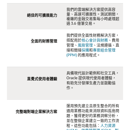
我們的雲端解決方案提供高容
量、高速可擴展性。測試期間，
絕佳的可擴展能力
複雜的金融交易集每小時處理超
過 3.6 億筆交易。
我們提供全面性財務解決方案，
搭配用於
核心會計與財務
、費用
全面的財務管理
管理、
風險管理
、法規遵循、直
接和間接
採購
和
專案組合管理
(PPM)
的應用程式。
具備現代設計範例和社交工具，
Oracle 提供現代使用者體驗，
直覺式使用者體驗
有助充分發揮生產力並鼓勵協
作。
運用預先建立且原生整合的所有
通用業務功能來消除資料孤島問
完整端對端企業解決方案
題，獲得更好的業務洞察分析，
並在整個企業建立一致的工作流
程。這些功能包括：
人力資源