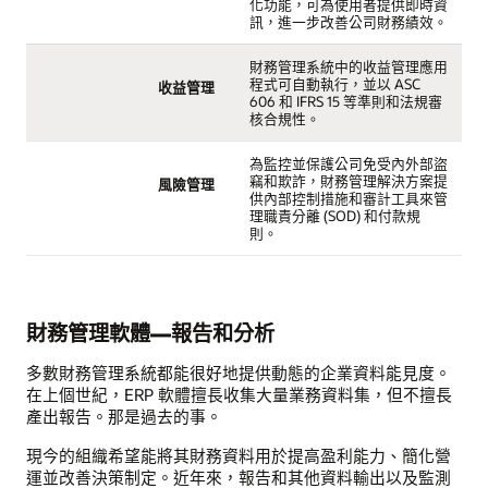
化功能，可為使用者提供即時資
訊，進一步改善公司財務績效。
財務管理系統中的收益管理應用
程式可自動執行，並以 ASC
收益管理
606 和 IFRS 15 等準則和法規審
核合規性。
為監控並保護公司免受內外部盜
竊和欺詐，財務管理解決方案提
風險管理
供內部控制措施和審計工具來管
理職責分離 (SOD) 和付款規
則。
財務管理軟體—報告和分析
多數財務管理系統都能很好地提供動態的企業資料能見度。
在上個世紀，ERP 軟體擅長收集大量業務資料集，但不擅長
產出報告。那是過去的事。
現今的組織希望能將其財務資料用於提高盈利能力、簡化營
運並改善決策制定。近年來，報告和其他資料輸出以及監測