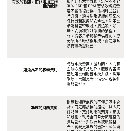
顧問進行大量維護。這些本地部
有效的軟體，而非增加工作
署的 ERP 和 EPM 套裝軟體須需
量的軟體
要不斷修復錯誤、修補程式並進
行升級，通常涉及連續的專案來
保持最新狀態和安全性。利用雲
端財務管理軟體，將追蹤、診
斷、安裝和測試修復的繁重工
作，從客戶端轉移予供應商。您
毋須再不斷修復系統，而是讓系
統持續為您服務。
傳統系統需要大量時間、人力和
金錢方能保持運作。服務內容涵
避免高昂的移轉費用
蓋運用雲端財務系統升級、災難
復原、硬體更新、備份和客製化
編碼管理。
財務軟體所能做的不僅是基本會
計，而是應該協助組織：減少冗
準確的財務資料
餘記錄，更好地編列預算，預測
和規劃，執行全面且分類適當的
費用管理，與銀行系統順暢整
合，實現更準確的審計，並保留