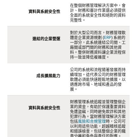
在整個財務管理解決方案中，會
計、財務和審計作業還必須提供
資料與系統安全性
全面的系統安全性和絕對的資料
完整性。
對於大型公司而言，財務管理軟
體是企業資源規劃 (
ERP
) 系統的
連結的企業營運
一部分，此系統連結公司間、工
廠間或部門間的財務和其他資
料。整併財務資料讓企業流程保
持一致並降低複雜度。
公司的系統和流程隨著發展而持
續增加。這代表公司的財務管理
成長擴展能力
軟體必須能快速輕鬆地擴展，以
適應跨市場、地域和產品的發
展。
財務管理系統追蹤並管理整個企
業的資金，有助於保護重要資料
資料與系統安全性
免遭盜竊，同時避免欺詐和其他
犯罪行為。當財務管理解決方案
包括
風險和合規管理
時，公司可
以利用這些功能，超越稽核追蹤
和錯誤檢查，包括整個企業的職
責分離和角色與責任的對應。