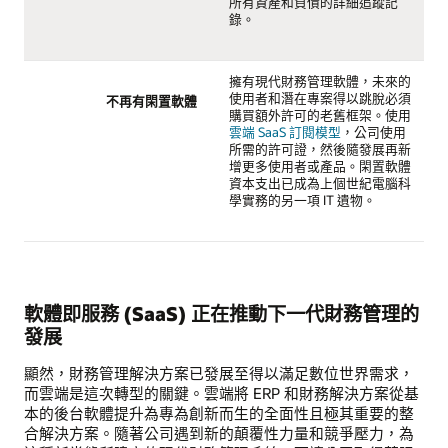
所有資產和負債的詳細追蹤記
錄。
擁有現代財務管理軟體，未來的
使用者和潛在專案得以跳脫必須
不再有閑置軟體
購買額外許可的老舊框架。使用
雲端 SaaS 訂閱模型
，公司使用
所需的許可證，然後隨發展再新
增更多使用者或產品。閑置軟體
資本支出已成為上個世紀電腦科
學實務的另一項 IT 遺物。
軟體即服務 (SaaS) 正在推動下一代財務管理的
發展
顯然，財務管理解決方案已發展至得以滿足數位世界需求，
而雲端是這次轉型的關鍵。雲端將 ERP 和財務解決方案從基
本的後台軟體提升為專為創新而生的全面性且極其重要的整
合解決方案。隨著公司遇到新的顛覆性力量和競爭壓力，為