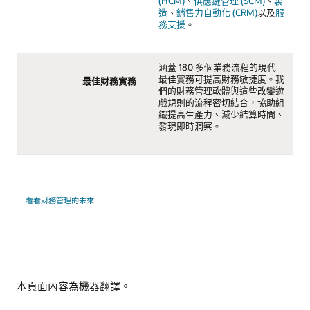
(HCM)
、
供應鏈管理 (SCM)
、
製
造
、
銷售力自動化 (CRM)
以及
服
務支援
。
涵蓋 180 多個業務流程的現代
最佳實務可提高財務敏捷度。我
最佳財務實務
們的財務管理軟體與這些改變遊
戲規則的流程密切結合，協助組
織提高生產力、減少結算時間、
發現即時洞察。
看看財務管理的未來
本頁面內容為機器翻譯。