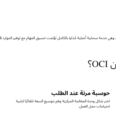
يمكنك توسيع نطاق الحوسبة بسهولة باستخدام الخدمة الدفعية من OCI، وهي خدمة سحابية أصلية مُدارة بالكامل تؤتمت تنسيق المهام مع توفير الموارد لأحمال العمل المكثفة. تدمج الخدمة الدفعية من OCI أدوات مراقبة
تقديم صورتك الخاصة
ية
قم بتشغيل حاوياتك (بما في ذلك أدوات العرض، وأحمال عمل تحوي
الترميز، أو الأدوات الخاصة) من سجل حاويات OCI للحصول ع
موثوقة وقابلة للنقل.