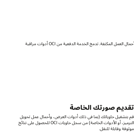
ل
لى نتائج