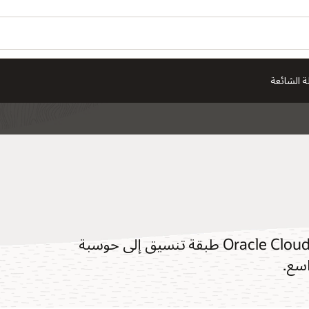
هل ترغ
ion