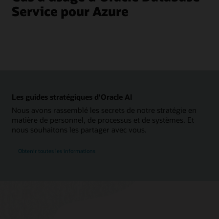
et
Service pour Azure
Oracle
Cloud
Infrastructure
à
droite.
La
section
Azure
inclut
des
icônes
pour
Les guides stratégiques d'Oracle AI
un
utilisateur,
Nous avons rassemblé les secrets de notre stratégie en
Azure
matière de personnel, de processus et de systèmes. Et
Active
Directory,
nous souhaitons les partager avec vous.
Azure
Log
Analytics,
Obtenir toutes les informations
Azure
App
Insights,
des
applications
et
Azure
ExpressRoute.
La