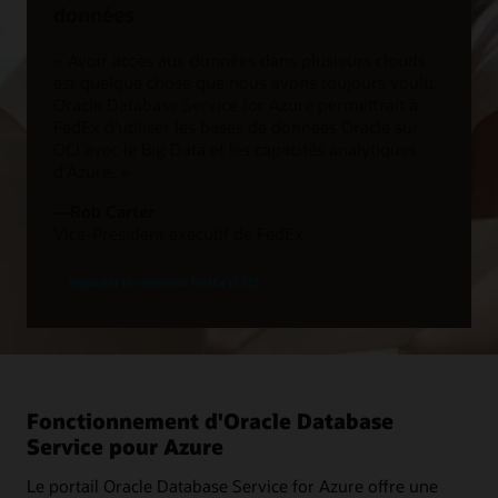
données
« Avoir accès aux données dans plusieurs clouds
est quelque chose que nous avons toujours voulu.
Oracle Database Service for Azure permettrait à
FedEx d'utiliser les bases de données Oracle sur
OCI avec le Big Data et les capacités analytiques
d'Azure. »
—Rob Carter
Vice-Président exécutif de FedEx
Regarder la vidéo sur FedEx (1:35)
Fonctionnement d'Oracle Database
Service pour Azure
Le portail Oracle Database Service for Azure offre une