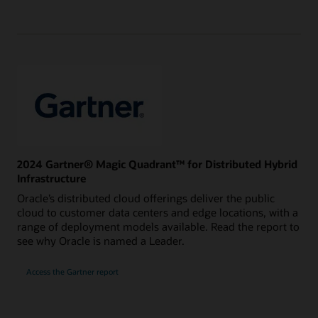
Magic
Quadrant
for
Strategic
Cloud
Platform
Services
2024 Gartner® Magic Quadrant™ for Distributed Hybrid
Infrastructure
Oracle’s distributed cloud offerings deliver the public
cloud to customer data centers and edge locations, with a
range of deployment models available. Read the report to
see why Oracle is named a Leader.
for
Access the Gartner report
2024
Gartner
Magic
Quadrant
for