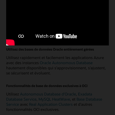
d'entreprise stratégiques
sur OCI et Microsoft Azure.
Créez avec Oracle sur Azure
Créez de nouvelles applications en alliant les services
d'Azure aux hautes performances, la haute disponibilité et
la gestion automatisée des services Oracle Database sur
OCI.
Utilisez des bases de données Oracle entièrement gérées
Utilisez rapidement et facilement les applications Azure
avec des instances
Oracle Autonomous Database
hautement disponibles qui s'approvisionnent, s'ajustent,
se sécurisent et évoluent.
Fonctionnalités de base de données exclusives à OCI
Utilisez
Autonomous Database d'Oracle
,
Exadata
Database Service
,
MySQL HeatWave
, et
Base Database
Service
avec
Real Application Clusters
et d'autres
fonctionnalités OCI exclusives.