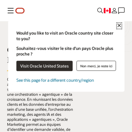
Menu
Close
Would you like to visit an Oracle country site closer
to you?
Oracle Fusion Cloud
Souhaitez-vous visiter le site d’un pays Oracle plus
proche ?
Marketing
Visit Oracle United States
Non merci, je reste ici
Oracle Fusion Cloud Marketing permet
See this page for a different country/region
aux organisations d’évoluer d’une
simple exécution de campagnes vers
une orchestration « agentique » de la
croissance. En réunissant les données
clients et les données d’entreprise au
sein d’une base unifiée, l’orchestration
marketing, des agents IA et des
applications « agentiques », Oracle
Marketing permet aux équipes
d’identifier une demande validée, de