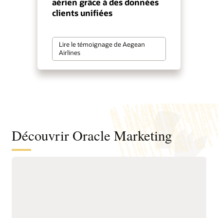
aérien grâce à des données
clients unifiées
Lire le témoignage de Aegean
Airlines
Découvrir Oracle Marketing
Une base unifiée de données et
d’informations clients pour mieux
comprendre les audiences et favoriser
un marketing proactif
Unifiez les données
renouvellement, les