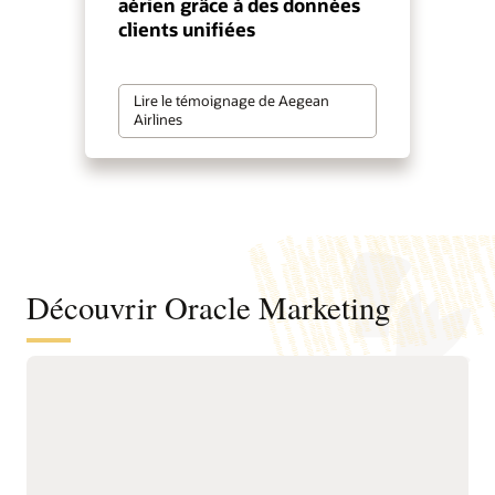
aérien grâce à des données
clients unifiées
Lire le témoignage de Aegean
Airlines
Découvrir Oracle Marketing
Une base unifiée de données et
d’informations clients pour mieux
comprendre les audiences et favoriser
un marketing proactif
Unifiez les données
renouvellement, les