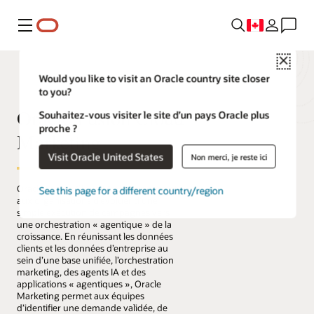
Menu
Close
Would you like to visit an Oracle country site closer
to you?
Oracle Fusion Cloud
Souhaitez-vous visiter le site d’un pays Oracle plus
proche ?
Marketing
Visit Oracle United States
Non merci, je reste ici
Oracle Fusion Cloud Marketing permet
See this page for a different country/region
aux organisations d’évoluer d’une
simple exécution de campagnes vers
une orchestration « agentique » de la
croissance. En réunissant les données
clients et les données d’entreprise au
sein d’une base unifiée, l’orchestration
marketing, des agents IA et des
applications « agentiques », Oracle
Marketing permet aux équipes
d’identifier une demande validée, de