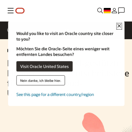
Menü
Close
Überblick
Enterprise AI
ML Services
Would you like to visit an Oracle country site closer
to you?
Möchten Sie die Oracle-Seite eines weniger weit
KI-Lösung
entfernten Landes besuchen?
Erstellen Sie eine KI-gestützte
Visit Oracle United States
Finanzmanagementschnittstelle
für eine Multicloud-
Nein danke, ich bleibe hier.
Umgebung
See this page for a different country/region