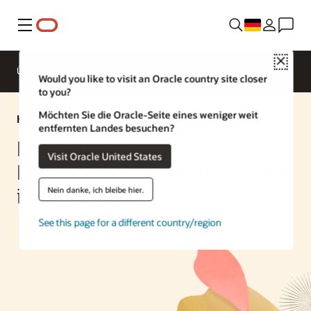
Menü
Close
Überblick
Enterprise AI
ML Services
Would you like to visit an Oracle country site closer
to you?
Möchten Sie die Oracle-Seite eines weniger weit
KI-Lösung
entfernten Landes besuchen?
Brust- und
Visit Oracle United States
Lungenkrebsforschung mit KI
in OCI Vision
Nein danke, ich bleibe hier.
See this page for a different country/region