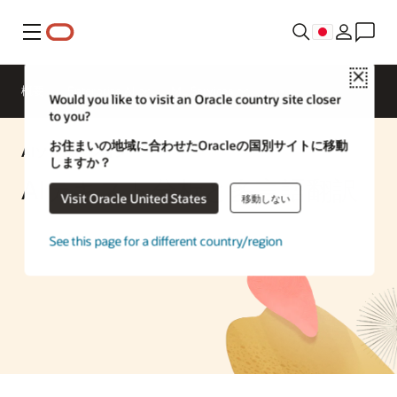
メニュー
Close
概要
Enterprise AI
ML Services
Would you like to visit an Oracle country site closer
to you?
お住まいの地域に合わせたOracleの国別サイトに移動
AIソリューション
しますか？
AIテキスト分析と多言語翻訳
Visit Oracle United States
移動しない
See this page for a different country/region