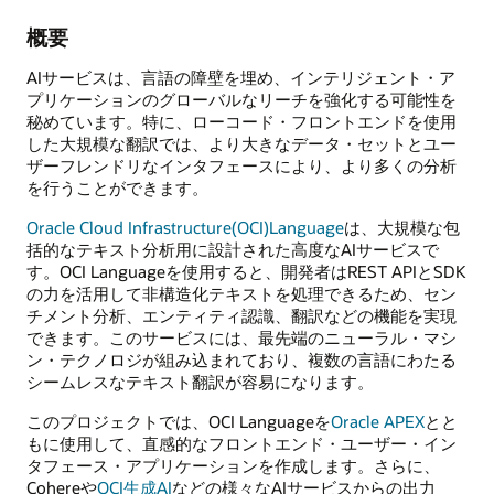
概要
AIサービスは、言語の障壁を埋め、インテリジェント・ア
プリケーションのグローバルなリーチを強化する可能性を
秘めています。特に、ローコード・フロントエンドを使用
した大規模な翻訳では、より大きなデータ・セットとユー
ザーフレンドリなインタフェースにより、より多くの分析
を行うことができます。
Oracle Cloud Infrastructure(OCI)Language
は、大規模な包
括的なテキスト分析用に設計された高度なAIサービスで
す。OCI Languageを使用すると、開発者はREST APIとSDK
の力を活用して非構造化テキストを処理できるため、セン
チメント分析、エンティティ認識、翻訳などの機能を実現
できます。このサービスには、最先端のニューラル・マシ
ン・テクノロジが組み込まれており、複数の言語にわたる
シームレスなテキスト翻訳が容易になります。
このプロジェクトでは、OCI Languageを
Oracle APEX
とと
もに使用して、直感的なフロントエンド・ユーザー・イン
タフェース・アプリケーションを作成します。さらに、
Cohereや
OCI生成AI
などの様々なAIサービスからの出力