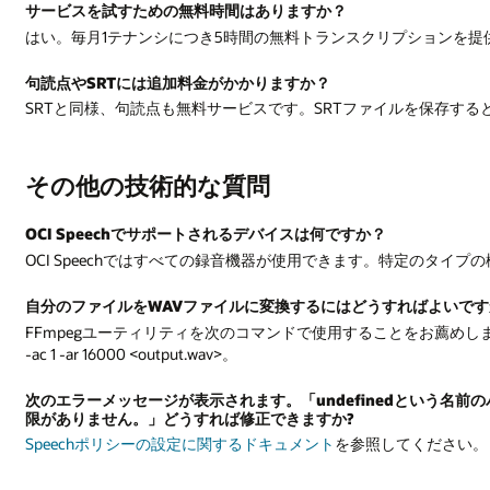
サービスを試すための無料時間はありますか？
はい。毎月1テナンシにつき5時間の無料トランスクリプションを提
句読点やSRTには追加料金がかかりますか？
SRTと同様、句読点も無料サービスです。SRTファイルを保存す
その他の技術的な質問
OCI Speechでサポートされるデバイスは何ですか？
OCI Speechではすべての録音機器が使用できます。特定のタイ
自分のファイルをWAVファイルに変換するにはどうすればよいで
FFmpegユーティリティを次のコマンドで使用することをお薦めします：$ ffmpeg -i <
-ac 1 -ar 16000 <output.wav>。
次のエラーメッセージが表示されます。「undefinedという名前の
限がありません。」どうすれば修正できますか?
Speechポリシーの設定に関するドキュメント
を参照してください。