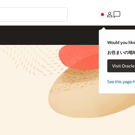
Would you like
お住まいの地域
Visit Oracl
See this page f