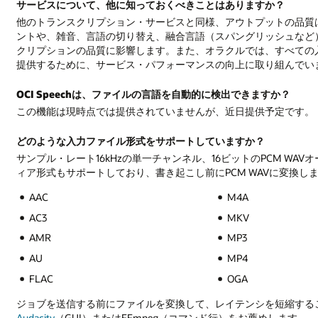
サービスについて、他に知っておくべきことはありますか？
他のトランスクリプション・サービスと同様、アウトプットの品質
ントや、雑音、言語の切り替え、融合言語（スパングリッシュなど
クリプションの品質に影響します。また、オラクルでは、すべての
提供するために、サービス・パフォーマンスの向上に取り組んでい
OCI Speechは、ファイルの言語を自動的に検出できますか？
この機能は現時点では提供されていませんが、近日提供予定です。
どのような入力ファイル形式をサポートしていますか？
サンプル・レート16kHzの単一チャンネル、16ビットのPCM W
ィア形式もサポートしており、書き起こし前にPCM WAVに変換し
AAC
M4A
AC3
MKV
AMR
MP3
AU
MP4
FLAC
OGA
ジョブを送信する前にファイルを変換して、レイテンシを短縮する
Audacity
（GUI）またはFFmpeg（コマンド行）をお薦めします。