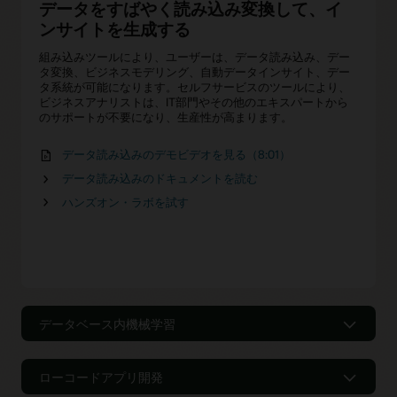
データをすばやく読み込み変換して、イ
ンサイトを生成する
組み込みツールにより、ユーザーは、データ読み込み、デー
タ変換、ビジネスモデリング、自動データインサイト、デー
タ系統が可能になります。セルフサービスのツールにより、
ビジネスアナリストは、IT部門やその他のエキスパートから
のサポートが不要になり、生産性が高まります。
データ読み込みのデモビデオを見る（8:01）
データ読み込みのドキュメントを読む
ハンズオン・ラボを試す
データベース内機械学習
データベース内機械学習を使用してモデ
ルを構築する
ローコードアプリ開発