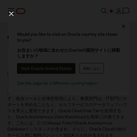
メニュー
Close
Oracle Autonomous Data
Would you like to visit an Oracle country site closer
to you?
Warehouseを無料で使い始めま
お住まいの地域に合わせたOracleの国別サイトに移動
しょう
しますか？
Visit Oracle United States
移動しない
Oracle Autonomous Data Warehouseにより、データウェアハウ
スを操作するための手作業はほぼすべて排除されます。アナリ
See this page for a different country/region
スト、開発者、データ・サイエンティストは、データ取り込
み、分析、機械学習のための組み込みツール一式が提供されま
す。統合ツールと自律型管理により、事業部門は、IT部門にサ
ポートを求めることなく、セルフサービスのデータウェアハウ
スを導入し運用できます。Oracle Cloud Free Tierを使用する
と、Oracle Autonomous Data Warehouseを簡単に評価できま
す。これには、2つのAlways FreeのOracle Autonomous
Databaseインスタンスが含まれ、さらに、Oracle Cloudの他の
サービス用に無料クレジット300米ドル分が含まれます。