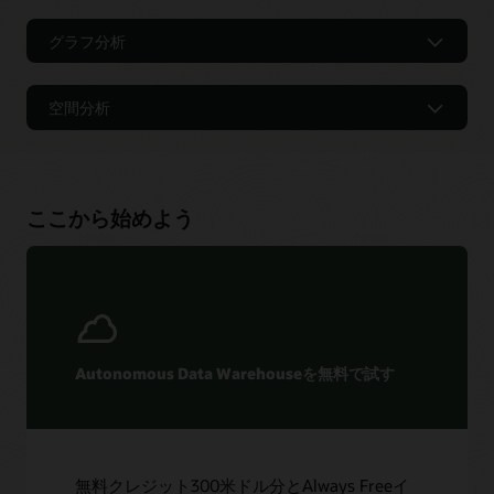
Oracle Machine Learningにより、Python、R、SQLを使用す
ローコード・アプリケーションを構築す
るデータ・サイエンティストは、機械学習モデルの作成と導
る
グラフ分析
入を迅速化できます。
Oracle Application Express（APEX：事前設定されたセキュア
グラフ分析を構築する
Oracle Machine Learningの紹介ビデオを見る（1:35）
なフルマネージド・ローコード・アプリケーション開発プラ
空間分析
ットフォーム）を使用して、最新のデータ駆動型アプリケー
Graph Studioにより、データのモデリング、分析、グラフ形
Oracle Machine Learning for Pythonの紹介ビデオを見る
ションを最大38倍迅速に構築して導入できます。
式での視覚化が容易になり、自動化されます。アナリスト、
（1:34）
空間分析を構築する
アプリケーション開発者、データ・サイエンティストは、よ
Oracle Machine Learningの技術概要を読む（PDF）
り短い時間で、インサイトを生成しその分析の結果を活用で
Oracle APEXの概要を見る（1:40）
組み込みの空間分析機能により、お客様は、さまざまなタイ
きるようになります。
ハンズオン・ラボを試す
プの地理空間データを簡単に管理でき、何百ものロケーショ
Oracle APEXが開発者によるアプリケーション構築の迅速
ここから始めよう
ン・インテリジェンス分析を実行でき、インタラクティブな
化にどのように役立つかについて詳細を見る
Autonomous Databaseを使用したグラフ分析のビデオを
地図視覚化ツールを使用できます。開発者は、空間データを
ハンズオン・ラボを試す
見る（2:12）
使用して新しい種類のアプリケーションを構築でき、既存の
アプリケーションのパフォーマンスを向上させることができ
Graph Studioインターフェイスのビデオツアーを見る
ます。
（3:48）
プロパティグラフ開発者ガイドを読む
Oracle Spatial Studioで可能なことを見る（1:54）
ハンズオン・ラボを試す
Oracle Spatialデータシートを読む（PDF）
Autonomous Data Warehouseを無料で試す
ハンズオン・ラボを試す
無料クレジット300米ドル分とAlways Freeイ