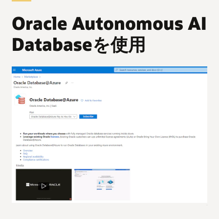
Oracle Autonomous AI
Databaseを使用
使