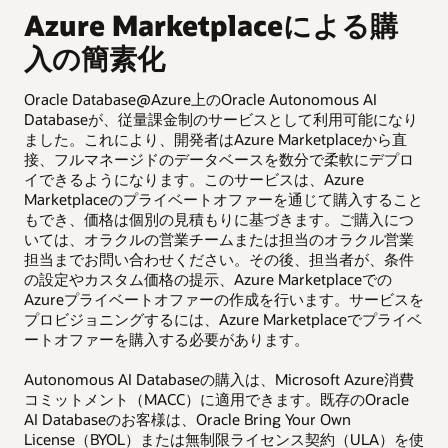
D
Azure Marketplaceによる購
入の簡素化
Oracle Database@Azure上のOracle Autonomous AI
Or
Databaseが、従量課金制のサービスとして利用可能になり
D
ました。これにより、開発者はAzure Marketplaceから直
す
接、フルマネージドのデータベースを数分で柔軟にデプロ
タン
イできるようになります。このサービスは、Azure
D
Marketplaceのプライベートオファーを通じて購入すること
もでき、価格は個別の見積もりに基づきます。ご購入につ
「A
いては、オラクルの営業チームまたは担当のオラクル営業
のワ
担当までお問い合わせください。その後、担当者が、条件
D
の設定やカスタム価格の提示、Azure Marketplaceでの
Da
Azureプライベートオファーの作成を行います。サービスを
プロビジョニングするには、Azure Marketplaceでプライベ
ートオファーを購入する必要があります。
Autonomous AI Databaseの購入は、Microsoft Azure消費
コミットメント（MACC）に適用できます。既存のOracle
AI Databaseのお客様は、Oracle Bring Your Own
License（BYOL）または無制限ライセンス契約（ULA）を使