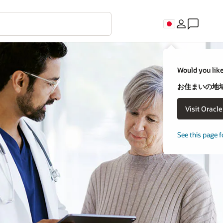
Would you like
お住まいの地域
Visit Oracl
See this page f