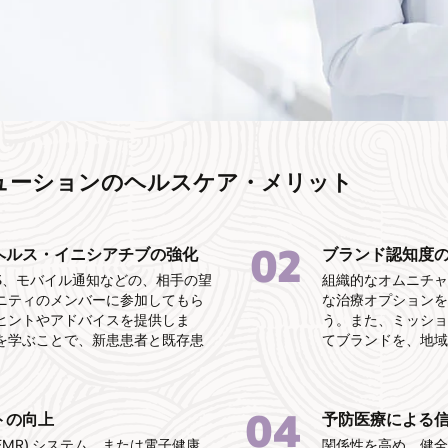
ューションのヘルスケア・メリット
02
ヘルス・イニシアチブの強化
ブランド認知度
MS、モバイル通知などの、相手の望
組織的なオムニチ
ニティのメンバーに参加してもら
な治療オプション
ヒントやアドバイスを提供しま
う。また、ミッシ
を学ぶことで、新患患者と既存患
てブランドを、地
04
トの向上
予防医療による
EMR) システム、または電子健康
関係性を高め、健