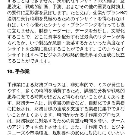
することはできません。実用的なインサイトの欠如は、意
思決定、戦略的計画、予測、およびその他の重要な財務上
の要件に悪影響を及ぼします。たとえば、企業がプランBの
適切な実行時期を見極めるためのインサイトを得られなけ
れば、いくら優れたシナリオ・プランニングを行っても役
に立ちません。財務リーダーは、データを分析し、文脈化
することで、どこに資本を配分すれば最高のリターンが得
られるか、いつ製品が急騰・急落するかといった高度なイ
ンサイトを企業に提供することができます。このようなイ
ンサイトはすべてビジネスの戦略的優先事項の達成に役立
てることができます。
10. 手作業
手作業による財務プロセスは、非効率的で、ミスが発生し
やすく、多くの時間を消費するため、詳細な分析や戦略的
思考に充てる時間がほどんど得られないことがよくありま
す。財務チームは、請求書の照合など、自動化できる業務
に忙殺され、財務目標の達成を支援する業務に集中できな
いことがよくあります。時間がかかる手作業のプロセス
は、財務状況に対処するための貴重な時間を奪い、チーム
のアジリティを低下させます。また、手作業では、ビジネ
スニーズや市場環境、規制要件の変化に対応しにくいとい