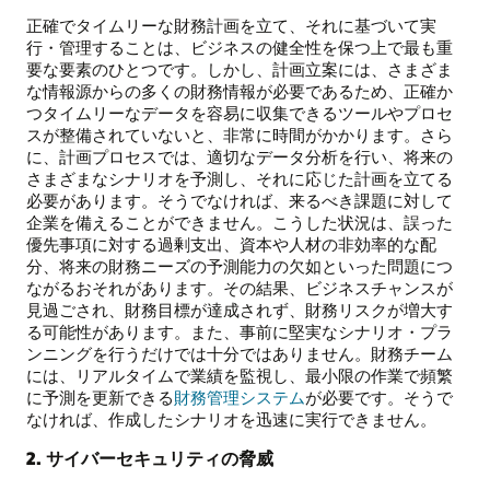
正確でタイムリーな財務計画を立て、それに基づいて実
行・管理することは、ビジネスの健全性を保つ上で最も重
要な要素のひとつです。しかし、計画立案には、さまざま
な情報源からの多くの財務情報が必要であるため、正確か
つタイムリーなデータを容易に収集できるツールやプロセ
スが整備されていないと、非常に時間がかかります。さら
に、計画プロセスでは、適切なデータ分析を行い、将来の
さまざまなシナリオを予測し、それに応じた計画を立てる
必要があります。そうでなければ、来るべき課題に対して
企業を備えることができません。こうした状況は、誤った
優先事項に対する過剰支出、資本や人材の非効率的な配
分、将来の財務ニーズの予測能力の欠如といった問題につ
ながるおそれがあります。その結果、ビジネスチャンスが
見過ごされ、財務目標が達成されず、財務リスクが増大す
る可能性があります。また、事前に堅実なシナリオ・プラ
ンニングを行うだけでは十分ではありません。財務チーム
には、リアルタイムで業績を監視し、最小限の作業で頻繁
に予測を更新できる
財務管理システム
が必要です。そうで
なければ、作成したシナリオを迅速に実行できません。
2. サイバーセキュリティの脅威