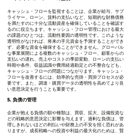
キャッシュ・フローを監視することは、企業が給与、サプ
ライヤー、ローン、賃料の支払いなど、短期的な財務債務
を満たすのに十分な流動資産を確保していることを確認す
るのに役立ちます。キャッシュ・フロー管理における最大
の課題のひとつは、流動性要因の透明性です。このような
透明性がなければ、将来の手元資金を予測することができ
ず、必要な資金を確保することができません。グローバル
な事業展開による複数のキャッシュ・フロー、顧客からの
支払いの遅れ、売上やコストの季節変動、ローンの支払い
時期や条件、収益認識や費用経過勘定との不整合なども、
キャッシュ・フローの問題につながります。キャッシュ・
フローを改善するには、効率的な売掛・買掛プロセスが必
要です。また、調達・購買データの透明性を高めてより良
い意思決定を行うことも重要です。
5. 負債の管理
企業が抱える負債の額や種類は、買収、拡大、設備投資な
どの戦略的意思決定に影響を与えます。過剰な負債は、管
理しきれないほどの利払いや財務上の不安を招く恐れがあ
りますが、成長戦略への投資や利益の最大化のためは、賢