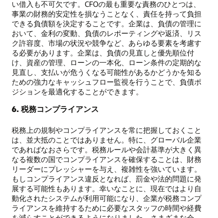
い借入も不可欠です。CFOの最も重要な責務のひとつは、
事業の財務的安定性を損なうことなく、責任を持って負担
できる負債額を決定することです。企業は、負債の管理に
おいて、金利の変動、負債のレポーティングや返済、リス
ク許容度、市場の状況や競争など、あらゆる要素を考慮す
る必要があります。企業は、負債の見直しと優先順位付
け、資産の管理、ローンの一本化、ローン条件の定期的な
見直し、支払いが危うくなる可能性があるかどうかを知る
ための強力なキャッシュフロー監視を行うことで、負債ポ
ジションを最適化することができます。
6. 税務コンプライアンス
税務上の規制やコンプライアンスを常に把握しておくこと
は、並大抵のことではありません。特に、グローバル企業
であればなおさらです。税務ルールや会計基準が大きく異
なる複数の国でコンプライアンスを確保することは、財務
リーダーにプレッシャーを与え、複雑性を強いています。
もしコンプライアンス違反となれば、罰金や法的問題に発
展する可能性もあります。幸いなことに、現在ではより自
動化されたシステムが利用可能になり、企業が税務コンプ
ライアンスを維持するために必要なスタッフの時間や経費
を減らすことができるようになりました。さまざまな会