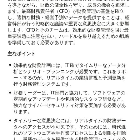
を導きながら、財政の健全性を守り、成長の機会を追求し
ます。最高財務責任者（CFO）が財務管理の基盤を確立
し、適切な財務・経営予測やデータを提供することは、経
営幹部が行う戦略的な議論や重要な意思決定に大きく影響
します。CFOとそのチームは、効果的な財務管理を阻む最
重要課題に注意を払い、ハードルを乗り越えるための戦略
を準備しておく必要があります。
主なポイント
効果的な財務計画には、正確でタイムリーなデータ分
析とシナリオ・プランニングが必要です。これをサポ
ートするのが、リアルタイムの業績監視と予測更新を
行う財務管理システムです。
財務リーダーは、IT部門と協力して、ソフトウェアの
定期的なアップデートや包括的なスタッフ研修など、
強力なサイバーセキュリティ対策を実施する必要があ
ります。
タイムリーな意思決定には、リアルタイムの財務デー
タへのアクセスが不可欠です。そのためには、時代遅
れのソフトウェアや手作業プロセスによる制限を排除
し、最新のデータを提供できる財務管理システムが必