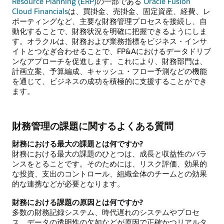
Resource Planning (ERP)
の一部である
Oracle Fusion
Cloud Financials
は、買掛金、売掛金、固定資産、経費、レ
ポーティングなど、主要な財務管理プロセスを接続し、自
動化することで、財務状況を明確に把握できるようにしま
す。オラクルは、財務および業務指標をビジネス・インサ
イトとつなぎ合わせることで、FP&Aにおけるデータドリブ
ンなアプローチを促進します。これにより、財務部門は、
計画立案、予算編成、キャッシュ・フロー予測などの機能
を通じて、ビジネスの成功を積極的に支援することができ
ます。
財務管理の課題に関するよくある質問
財務における最大の課題とは何ですか?
財務における最大の課題のひとつは、成長と収益性のバラ
ンスをとることです。そのためには、リスク評価、効果的
な投資、支出のコントロール、組織全体のチームとの効果
的な連携などが必要となります。
財務における課題の原因とは何ですか?
多数の財務記録システム、時代遅れのシステムやプロセ
ス、データの透明性の欠如などが原因で正確かつリアルタ