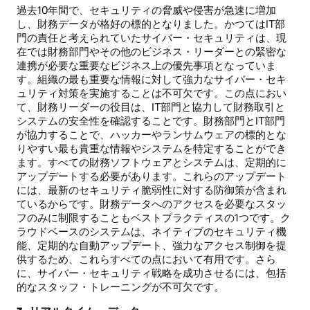
過去10年間で、セキュリティの脅威や侵害が急速に増加
し、財務データが格好の標的となりました。かつてはIT部
門の責任と考えられていたサイバー・セキュリティは、現
在では財務部門やその他のビジネス・リーダーとの緊密な
連携が必要な重要なビジネス上の優先事項となっていま
す。組織の最も重要な情報に対して強力なサイバー・セキ
ュリティ対策を実施することは不可欠です。この点におい
て、財務リーダーの役目は、IT部門と協力して財務取引と
システムの安全性を確認することです。財務部門とIT部門
が協力することで、ハッカーやランサムウェアの標的とな
りやすい最も貴重な情報やシステムを特定することができ
ます。すべての財務ソフトウェアとシステムは、定期的に
アップデートする必要があります。これらのアップデート
には、最新のセキュリティ脆弱性に対する防御策が含まれ
ているからです。財務データへのアクセスを必要なスタッ
フのみに制限することもベストプラクティスの1つです。ク
ラウドベースのシステムは、ネイティブのセキュリティ機
能、定期的な自動アップデート、強力なアクセス制御を提
供するため、これらすべての点において有用です。さら
に、サイバー・セキュリティ戦略を成功させるには、包括
的なスタッフ・トレーニングが不可欠です。