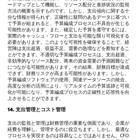
ードマップとして機能し、リソース配分と進捗状況の監視
方法の概要を示すものです。しかし、支出傾向に関する十
分な情報が得られず、正確性に疑問のあるデータに基づい
て予算が組まれると、予算編成プロセスに不具合が生じる
可能性があります。また、確定した予算を遵守するには、
実際のキャッシュ・フローと支出を可能な限り可視化する
必要があります。このような可視性を確保することで、経
営陣は支出超過、収益不足、需要の急増などを察知するこ
とができます。不適切な予算編成プロセスは、支出超過、
非効率的なリソース配分、将来の資金需要の予測困難など
につながる可能性があります。その結果、財務目標が達成
できず、財務リスクが高まる可能性があります。しかし、
予算編成ソフトウェアの使用、関連データソースの統合、
高度な分析の活用により、リアルタイムの予算追跡と可視
化が可能になり、予算編成プロセスの正確性と応答性を向
上させることができます。
14. 支出管理とコスト管理
支出の監視と管理は財務管理の重要な側面であり、企業が
経費を理解し、管理するのに役立ちます。しかし、最適な
プロセスを実現するのは容易なことではありません。CFO