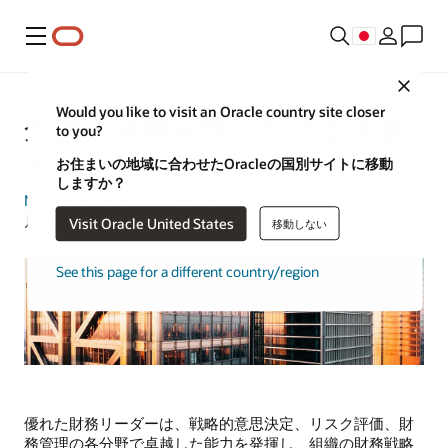
メニュー
Close
Would you like to visit an Oracle country site closer
企業の財務管理における課題
to you?
トップ14
お住まいの地域に合わせたOracleの国別サイトに移動
しますか？
Natalie Gagliordi
| コンテンツ・ストラテジスト | 2023年11
月27日
Visit Oracle United States
移動しない
See this page for a different country/region
優れた財務リーダーは、戦略的意思決定、リスク評価、財
務管理の各分野で卓越した能力を発揮し、組織の財務戦略