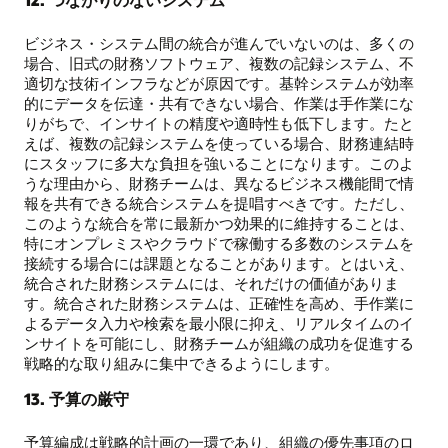
ビジネス・システム間の統合が進んでいないのは、多くの
場合、旧式の財務ソフトウェア、複数の記録システム、不
適切な技術インフラなどが原因です。基幹システムが効率
的にデータを伝達・共有できない場合、作業は手作業にな
りがちで、インサイトの精度や適時性も低下します。たと
えば、複数の記録システムを使っている場合、財務連結時
にスタッフに多大な負担を強いることになります。このよ
うな理由から、財務チームは、異なるビジネス機能間で情
報を共有できる統合システムを提唱すべきです。ただし、
このような統合を常に最新かつ効果的に維持することは、
特にオンプレミスやクラウドで稼働する多数のシステムを
接続する場合には課題となることがあります。とはいえ、
統合された財務システムには、それだけの価値がありま
す。統合された財務システムは、正確性を高め、手作業に
よるデータ入力や検索を最小限に抑え、リアルタイムのイ
ンサイトを可能にし、財務チームが組織の成功を促進する
戦略的な取り組みに集中できるようにします。
13. 予算の厳守
予算編成は戦略的計画の一環であり、組織の優先事項のロ