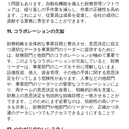
う問題もあります。自動化機能を備えた財務管理ソフトウ
ェアは、繰り返しの手作業を減らし、作業の正確性を高め
ます。これにより、従業員は成長を促進し、会社の成功に
貢献する業務に専念することができます。
11. コラボレーションの欠如
財務戦略を全体的な事業目標と整合させ、意思決定に役立
つ適切なデータを事業部門のリーダーに提供するために
は、財務部門と他部門のコラボレーションが極めて重要で
す。このようなコラボレーションが欠如していると、財務
リーダーは、事業部門のニーズを十分に理解しないまま、
設備投資、借入、資金管理、その他の予算に関する意思決
定を行ってしまう危険性があります。人事などの他部門
や、事業部門のリーダーとの緊密なコラボレーションによ
り、両チームの意思決定を改善し、戦略的計画を支援し、
財務上の意思決定を包括的な組織目標と一致させることが
できます。このためにまず必要なのは、信頼性の高いデー
タを共有し、財務部門や他部門のリーダーが、正確かつ共
通のデータにいつでもアクセスできるようにすることで
す。
12. つながりのないシステム