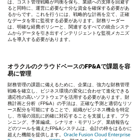
は、コスト管理戦略が均衡を保ち、業績への支障を回避す
ると同時に、運営に必要な十分な資金を確保する必要があ
るからです。これを行うには、戦略的な計画を立て、正確
なデータを常に監視する必要があります。財務リーダー
は、明確な経費ポリシーと、関連するすべての統合システ
ムからデータを引き出すインテリジェントな監視メカニズ
ムを導入する必要があります。
オラクルのクラウドベースのFP&Aで課題を容
易に管理
財務管理の課題に備えるために、企業は、強力な財務管理
戦略を確立し、ビジネス環境の変化に合わせて進化できる
適応性の高いソフトウェアを活用する必要があります。財
務計画と分析（FP&A）の手法は、正確な予測と適切なリソ
ース配分を可能にすることで、組織がビジネス機会を特定
し、市場の混乱に的確に対応することを支援します。プラ
ンニング、予算編成、シナリオ・モデリング、業績報告な
どのツールを備えたFP&Aシステムは、会計の枠をはるかに
超えた機能を提供します。
Oracle Fusion Cloud Enterprise