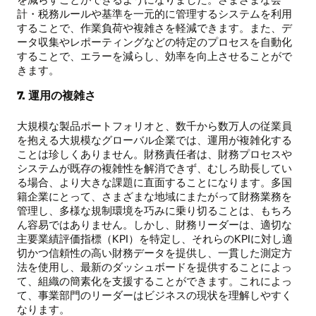
計・税務ルールや基準を一元的に管理するシステムを利用
することで、作業負荷や複雑さを軽減できます。また、デ
ータ収集やレポーティングなどの特定のプロセスを自動化
することで、エラーを減らし、効率を向上させることがで
きます。
7. 運用の複雑さ
大規模な製品ポートフォリオと、数千から数万人の従業員
を抱える大規模なグローバル企業では、運用が複雑化する
ことは珍しくありません。財務責任者は、財務プロセスや
システムが既存の複雑性を解消できず、むしろ助長してい
る場合、より大きな課題に直面することになります。多国
籍企業にとって、さまざまな地域にまたがって財務業務を
管理し、多様な規制環境を巧みに乗り切ることは、もちろ
ん容易ではありません。しかし、財務リーダーは、適切な
主要業績評価指標（KPI）を特定し、それらのKPIに対し適
切かつ信頼性の高い財務データを提供し、一貫した測定方
法を使用し、最新のダッシュボードを提供することによっ
て、組織の簡素化を支援することができます。これによっ
て、事業部門のリーダーはビジネスの現状を理解しやすく
なります。