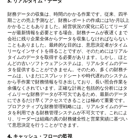
3. リアルタイム・データ
財務データの収集は、時間のかかる作業です。従来、四半
期ごとの売上予測など、財務レポートの作成には1か月以上
かかることもありました。経営状況の変化に応じてリーダ
ーが最新情報を必要とする場合、財務チームが夜遅くまで
会社に残り企業全体からデータを収集しなければならない
こともありました。最終的な目的は、意思決定者がタイム
リーなインサイトを得ることですが、そのためにはリアル
タイムのデータを取得する必要があります。しかし、ほと
んどの古いソフトウェアシステムは、リアルタイムのデー
タを提供することができません。そのため、多くの財務チ
ームは、いまだにスプレッドシートや時代遅れのシステム
から手作業で財務情報を引き出しており、長い照合作業を
余儀なくされています。正確な計画と包括的な分析にはタ
イムリーな財務データが不可欠であるため、最新のデータ
にできるだけ早くアクセスできることは極めて重要です。
プロアクティブな財務管理戦略には、リアルタイムのデー
タを利用できる財務管理システムが不可欠です。これによ
り、リーダーは組織の真の財務健全性と営業実績に基づい
て意思決定を行うことができます。
4. キャッシュ・フローの監視