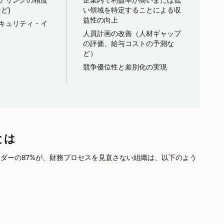
ど)
い領域を特定することによる収
益性の向上
キュリティ・イ
人員計画の改善（人材ギャップ
の評価、給与コストの予測な
ど）
競争優位性と差別化の実現
とは
ス・リーダーの87%が、財務プロセスを見直さない組織は、以下のよう