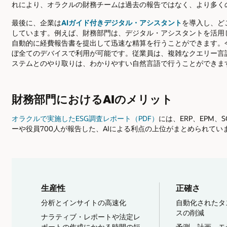
れにより、オラクルの財務チームは過去の報告ではなく、より多く
最後に、企業は
AIガイド付きデジタル・アシスタント
を導入し、ど
しています。例えば、財務部門は、デジタル・アシスタントを活用
自動的に経費報告書を提出して迅速な精算を行うことができます。
ぼ全てのデバイスで利用が可能です。従業員は、複雑なクエリー言
ステムとのやり取りは、わかりやすい自然言語で行うことができま
財務部門におけるAIのメリット
オラクルで実施したESG調査レポート（PDF）
には、ERP、EPM
ーや役員700人が報告した、AIによる利点の上位がまとめられてい
生産性
正確さ
分析とインサイトの高速化
自動化されたタ
スの削減
ナラティブ・レポートや法定レ
ポートの作成にかかる時間の短
予測、計画、モ