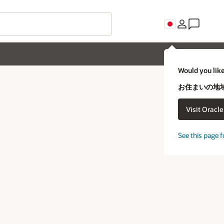
Would you like
お住まいの地域
Visit Oracl
See this page f