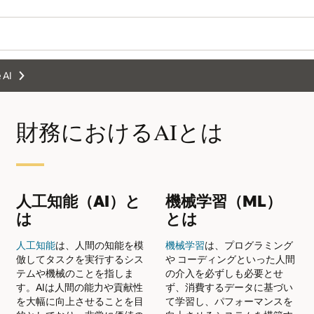
 AI
財務におけるAIとは
人工知能（AI）と
機械学習（ML）
は
とは
人工知能
は、人間の知能を模
機械学習
は、プログラミング
倣してタスクを実行するシス
や コーディングといった人間
テムや機械のことを指しま
の介入を必ずしも必要とせ
す。AIは人間の能力や貢献性
ず、消費するデータに基づい
を大幅に向上させることを目
て学習し、パフォーマンスを