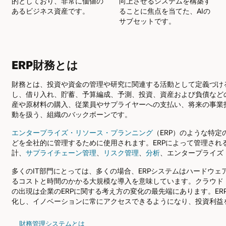
的としており、非常に価値の
向上させるシステムを構築す
あるビジネス資産です。
ることに焦点を当てた、AIの
サブセットです。
ERP財務とは
財務とは、投資や資金の管理や研究に関連する活動として定義づけ
し、借り入れ、貯蓄、予算編成、予測、投資、資産および負債など
産や原材料の購入、従業員やサプライヤーへの支払い、将来の事業
動を扱う、組織のバックボーンです。
エンタープライズ・リソース・プランニング
（ERP）のような特
どを全社的に管理するために使用されます。ERPによって管理され
計、
サプライチェーン管理
、
リスク管理
、
分析
、エンタープライズ
多くのIT部門にとっては、多くの場合、ERPシステムはハードウ
るコストと時間のかかる大規模な導入を意味しています。クラウド・コンピューテ
の出現は企業のERPに関する考え方の変化の最先端にあります。E
化し、イノベーションに常にアクセスできるようになり、投資利益
財務管理システムとは