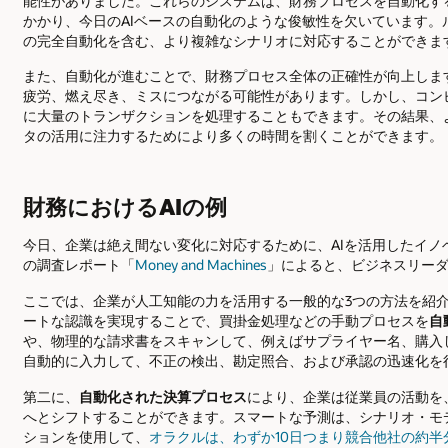
能性がありました。これらのシステムは、財務プロセスを自動化す
かかり、今日のAIベースの自動化のような俊敏性を欠いています。
の完全自動化を含む、より複雑なシナリオに対応することができま
また、自動化が進むことで、財務プロセス全体の正確性が向上しま
疲労、燃え尽き、ミスにつながる可能性があります。しかし、コン
に大量のトランザクションを処理することもできます。その結果、
タの活用に注力するためにより多くの時間を割くことができます。
財務におけるAIの例
今日、企業は絶え間ない変化に対応するために、AIを活用したイノベー
の調査レポート「
Money and Machines
」によると、ビジネスリーダ
ここでは、企業が人工知能の力を活用する一般的な3つの方法を紹
ートな認識を実現することで、買掛金処理などの手動プロセスを
自
や、物理的な請求書をスキャンして、例えばサプライヤー名、購入
自動的に入力して、不正の検出、勘定照合、および承認の迅速化を
第二に、
自動化された決算プロセス
により、企業は従業員の活動を
へとシフトすることができます。スマートな予測は、シナリオ・モ
ションを使用して、
オラクルは、わずか10日つまり競合他社の約半分