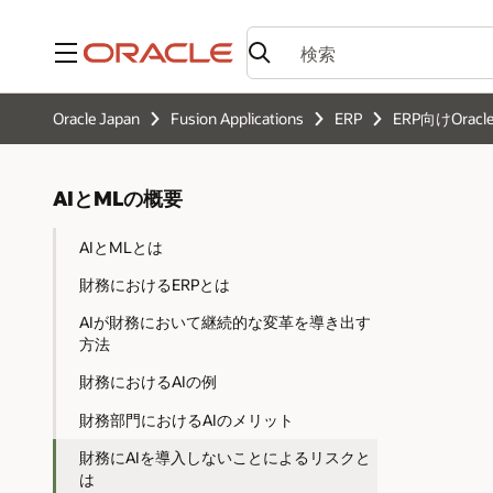
メニュー
Oracle Japan
Fusion Applications
ERP
ERP向けOracle
AIとMLの概要
AIとMLとは
財務におけるERPとは
AIが財務において継続的な変革を導き出す
方法
財務におけるAIの例
財務部門におけるAIのメリット
財務にAIを導入しないことによるリスクと
は