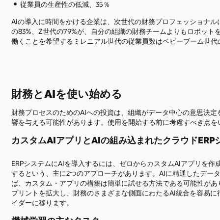
従業員の生産性の低減、35％
AIの導入に時間をかける企業は、次世代の財務プロフェッショナ
の83%、Z世代の79%が、自分の組織の財務チームよりもロボット
働くことを希望するミレニアル世代の従業員数はベビーブーム世代
財務とAIを使い始める
財務プロセスのためのAIへの投資は、組織がデータ中心の意思決
響を与える可能性があります。使用を開始する前に考慮すべき点を
カスタムAIアプリとAIの組み込まれたクラウドERP
ERPシステムにAIを導入するには、ゼロからカスタムAIアプリを作
するという、主に2つのアプローチがあります。AIに精通したデー
ば、カスタム・アプリの構築は簡単に試せる方法である可能性があ
プリントを拡大し、財務のさまざまな側面にわたるAI統合を容易に
イダーに移ります。