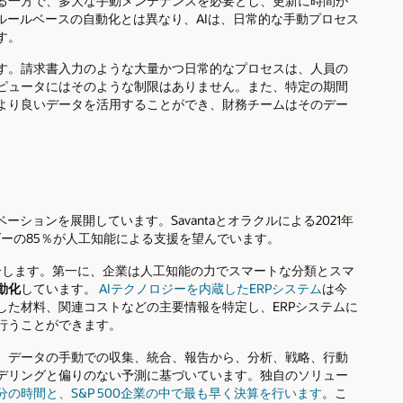
る一方で、多大な手動メンテナンスを必要とし、更新に時間が
ルールベースの自動化とは異なり、AIは、日常的な手動プロセス
す。
す。請求書入力のような大量かつ日常的なプロセスは、人員の
ピュータにはそのような制限はありません。また、特定の期間
より良いデータを活用することができ、財務チームはそのデー
ションを展開しています。Savantaとオラクルによる2021年
ーの85％が人工知能による支援を望んでいます。
介します。第一に、企業は人工知能の力でスマートな分類とスマ
動化
しています。
AIテクノロジーを内蔵したERPシステム
は今
した材料、関連コストなどの主要情報を特定し、ERPシステムに
行うことができます。
、データの手動での収集、統合、報告から、分析、戦略、行動
デリングと偏りのない予測に基づいています。独自のソリュー
の時間と、S&P 500企業の中で最も早く決算を行います
。こ