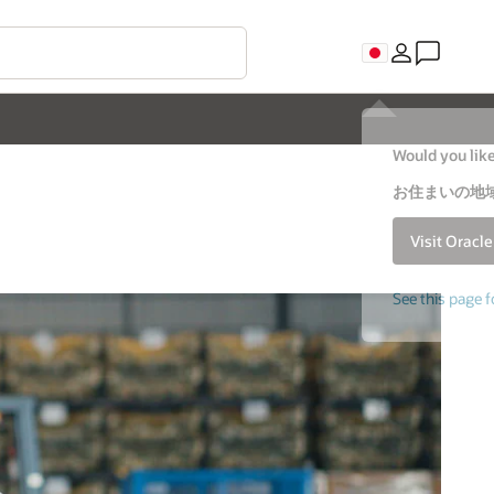
Would you like
お住まいの地域
Visit Oracl
See this page f