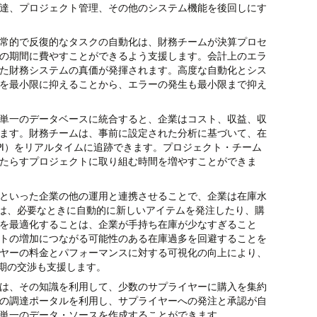
達、プロジェクト管理、その他のシステム機能を後回しにす
常的で反復的なタスクの自動化は、財務チームが決算プロセ
の期間に費やすことができるよう支援します。会計上のエラ
た財務システムの真価が発揮されます。高度な自動化とシス
を最小限に抑えることから、エラーの発生も最小限まで抑え
単一のデータベースに統合すると、企業はコスト、収益、収
ます。財務チームは、事前に設定された分析に基づいて、在
PI）をリアルタイムに追跡できます。プロジェクト・チーム
たらすプロジェクトに取り組む時間を増やすことができま
といった企業の他の運用と連携させることで、企業は在庫水
では、必要なときに自動的に新しいアイテムを発注したり、購
を最適化することは、企業が手持ち在庫が少なすぎること
トの増加につながる可能性のある在庫過多を回避することを
ヤーの料金とパフォーマンスに対する可視化の向上により、
納期の交渉も支援します。
は、その知識を利用して、少数のサプライヤーに購入を集約
の調達ポータルを利用し、サプライヤーへの発注と承認が自
単一のデータ・ソースを作成することができます。