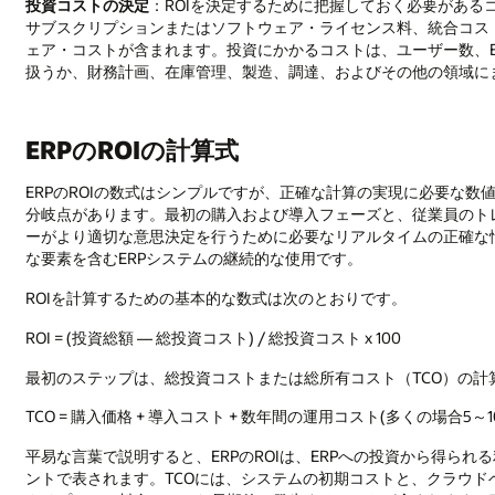
投資コストの決定
：ROIを決定するために把握しておく必要があ
サブスクリプションまたはソフトウェア・ライセンス料、統合コス
ェア・コストが含まれます。投資にかかるコストは、ユーザー数、E
扱うか、財務計画、在庫管理、製造、調達、およびその他の領域に
ERPのROIの計算式
ERPのROIの数式はシンプルですが、正確な計算の実現に必要な数
分岐点があります。最初の購入および導入フェーズと、従業員のト
ーがより適切な意思決定を行うために必要なリアルタイムの正確な
な要素を含むERPシステムの継続的な使用です。
ROIを計算するための基本的な数式は次のとおりです。
ROI = (投資総額 — 総投資コスト) / 総投資コスト x 100
最初のステップは、総投資コストまたは総所有コスト（TCO）の
TCO = 購入価格 + 導入コスト + 数年間の運用コスト(多くの場合5～1
平易な言葉で説明すると、ERPのROIは、ERPへの投資から得ら
ントで表されます。TCOには、システムの初期コストと、クラウ