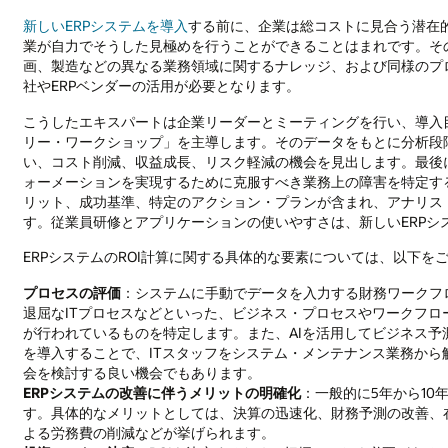
新しいERPシステムを導入
する前に、企業は総コストに見合う潜在
業が自力でそうした見極めを行うことができることはまれです。そ
画、製造などの異なる業務領域に関するナレッジ、および同様のプ
社やERPベンダーの活用が必要となります。
こうしたエキスパートは企業リーダーとミーティングを行い、導入
リー・ワークショップ」を主導します。そのデータをもとに分析段
い、コスト削減、収益成長、リスク軽減の機会を見出します。最後
ォーメーションを実現するために克服すべき業務上の障害を特定す
リット、成功基準、特定のアクション・プランが含まれ、アナリスト
す。従業員研修とアプリケーションの使いやすさは、新しいERPシ
ERPシステムのROI計算に関する具体的な要素については、以下を
プロセスの評価
：システムに手動でデータを入力する財務ワークフ
退屈なITプロセスなどといった、ビジネス・プロセスやワークフ
が行われているものを特定します。また、AIを活用してビジネス
を導入することで、ITスタッフをシステム・メンテナンス業務か
会を検討する良い機会でもあります。
ERPシステムの改善に伴うメリットの明確化
：一般的に5年から1
す。具体的なメリットとしては、決算の迅速化、財務予測の改善、
よる労務費の削減などが挙げられます。