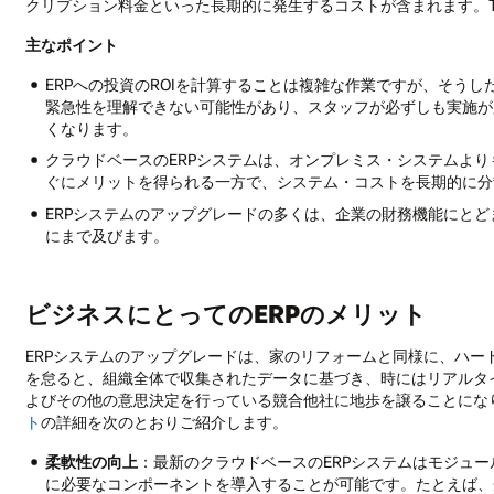
クリプション料金といった長期的に発生するコストが含まれます。T
主なポイント
ERPへの投資のROIを計算することは複雑な作業ですが、そう
緊急性を理解できない可能性があり、スタッフが必ずしも実施が
くなります。
クラウドベースのERPシステムは、オンプレミス・システムよ
ぐにメリットを得られる一方で、システム・コストを長期的に分
ERPシステムのアップグレードの多くは、企業の財務機能にと
にまで及びます。
ビジネスにとってのERPのメリット
ERPシステムのアップグレードは、家のリフォームと同様に、ハ
を怠ると、組織全体で収集されたデータに基づき、時にはリアルタ
よびその他の意思決定を行っている競合他社に地歩を譲ることにな
ト
の詳細を次のとおりご紹介します。
柔軟性の向上
：最新のクラウドベースのERPシステムはモジュ
に必要なコンポーネントを導入することが可能です。たとえば、