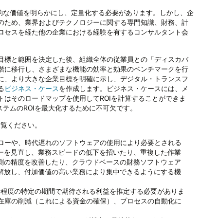
的な価値を明らかにし、定量化する必要があります。しかし、企
のため、業界およびテクノロジーに関する専門知識、財務、計
ロセスを経た他の企業における経験を有するコンサルタント会
目標と範囲を決定した後、組織全体の従業員との「ディスカバ
階に移行し、さまざまな機能の効率と効果のベンチマークを行
に、より大きな企業目標を明確に示し、デジタル・トランスフ
る
ビジネス・ケース
を作成します。ビジネス・ケースには、メ
はそのロードマップを使用してROIを計算することができま
ステムのROIを最大化するために不可欠です。
ご覧ください。
ローや、時代遅れのソフトウェアの使用により必要とされる
ローを見直し、業務スピードの低下を招いたり、重複した作業
予測の精度を改善したり、クラウドベースの財務ソフトウェア
ら解放し、付加価値の高い業務により集中できるようにする機
0年程度の特定の期間で期待される利益を推定する必要がありま
在庫の削減（これによる資金の確保）、プロセスの自動化に