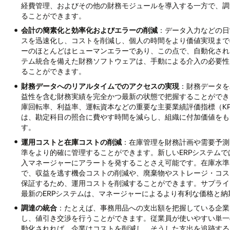
経費管理、およびその他の財務モジュールを導入する一方で、調
ることができます。
会計の簡素化と効率化およびエラーの削減
：データ入力などの日
スを迅速化し、コストを削減し、個人の時間をより価値実現まで
ーのほとんどはヒューマンエラーであり、この点で、自動化され
テム統合を備えた財務ソフトウェアは、手動による介入の必要性
ることができます。
財務データへのリアルタイムでのアクセスの実現
：財務データを
益性を含む財務実績を完全かつ最新の状態で把握することができ
庫回転率、利益率、運転資本などの重要な主要業績評価指標（K
は、勘定科目の照合に費やす時間を減らし、組織に付加価値をも
す。
運用コストと在庫コストの削減
：在庫管理を財務計画や需要予測
準をより的確に管理することができます。新しいERPシステム
入マネージャーにアラートを発することさえ可能です。在庫水準
で、収益を逃す機会コストの削減や、廃棄物やストレージ・コス
保証するため、運用コストを削減することができます。サプライ
最新のERPシステムは、マネージャーによるより有利な価格と
調達の統合
：たとえば、事務用品への支出額を把握している企業
し、値引き交渉を行うことができます。従業員が使いやすい単一
動化されれば、企業はコストを削減し、そうした支出を追跡する