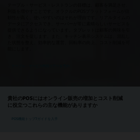
テーブル・サービス・レストランの目標は、顧客を満足させ、
利益を増やすことです。オラクルのPOSプラットフォームが信
頼性が高く、使いやすいのはそれが理由です。リアルタイムの
データにアクセスでき、サーバーが常に素晴らしいサービスを
提供できるようになっています。タブレットは顧客の興味を引
き、注文を促します。また、キッチン表示システムは、混乱し
た状態を整え、効率的な運営、回転率の向上、コスト削減を可
能にします。
テーブル・サービスPOSツアーを予約
貴社のPOSにはオンライン販売の増加とコスト削減
に役立つこれらの主な機能がありますか
POS機能トップ7ガイドを入手