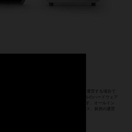
力
ービスPOSソフトウェア
とファスト・カジュアル・チェーンのいずれを運営する場合で
の業務に適したレストラン・テクノロジーです。オラクルのハードウェア
は、ITではなくゲストに注力するのに役立ちます。オールイン
より、フロント・オブ・ハウス、バック・オフィス、厨房の運営
ットフォームから行えます。