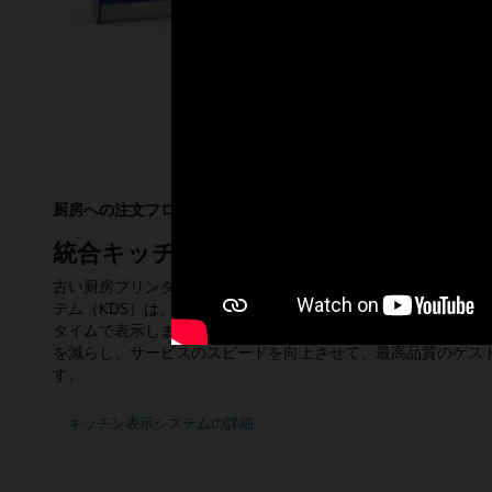
厨房への注文フローを自動化
統合キッチン表示システム
古い厨房プリンタから厨房オートメーションに移行しましょう。Ora
テム（KDS）は、厨房の効率を向上させ、レストランPOSシス
タイムで表示します。オラクルのKDSは、オンラインおよび店
を減らし、サービスのスピードを向上させて、最高品質のゲス
す。
キッチン表示システムの詳細