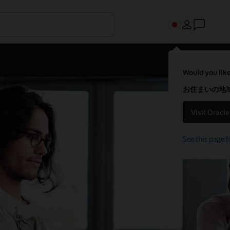
Would you like
お住まいの地域
Visit Oracl
See this page f