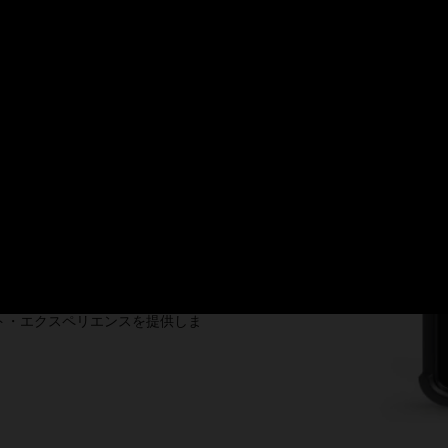
cle MICROSキッチン表示シス
テムから新たな注文や更新をリアル
内の注文に優先順位を付け、エラー
ト・エクスペリエンスを提供しま