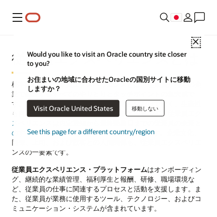
メニュー
Close
従業員エクスペリエンスとは
Would you like to visit an Oracle country site closer
to you?
お住まいの地域に合わせたOracleの国別サイトに移動
根本的には、従業員エクスペリエンスとは、従業員が特定の企
しますか？
業で経験するすべてのやりとりとタッチポイントの集大成で
す。また、企業が、従業員の仕事と私生活だけでなく、生産性
Visit Oracle United States
移動しない
も向上するために、推進している経験と考慮です。
従業員エク
スペリエンスは内定通知から最終勤務日までの従業員の企業と
See this page for a different country/region
のすべてのやりとり（PDF）
から影響を受けます。企業文化、
同僚、上司、および顧客との人間関係も、従業員エクスペリエ
ンスの一要素です。
従業員エクスペリエンス・プラットフォーム
はオンボーディン
グ、継続的な業績管理、福利厚生と報酬、研修、職場環境な
ど、従業員の仕事に関連するプロセスと活動を支援します。ま
た、従業員が業務に使用するツール、テクノロジー、およびコ
ミュニケーション・システムが含まれています。