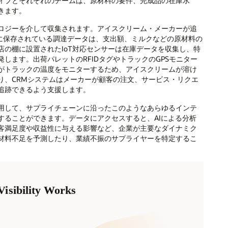
ィブとそれぞれのチームは、原材料の要件、完成品の在庫水
きます。
ロジーを介して収集されます。アイスクリーム・メーカーが追
ムに保存されている調達データは、支出額、ミルクなどの原材料の
の棚に設置されたIoT対応センサーは在庫データを収集し、特
します。出荷パレットのRFIDタグやトラックのGPSモニター
がトラックの温度をモニターするため、アイスクリームが溶け
り、CRMシステムはメーカーが顧客の注文、サービス・リクエ
追跡できるよう支援します。
用して、サプライチェーンに沿ったこのようなあらゆるインテ
することができます。データにアクセスすると、AIによる分析
客満足度や収益性に与える影響など、企業が主要なダイナミク
材料不足を予測したり、業績不振のサプライヤーを特定するこ