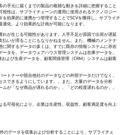
客の手元に届くまでの製品の複雑な動きを詳細に把握すること
可視性は、サプライチェーンの運用に使用されるテクノロジー
タを効果的に連携かつ管理することでSCVを獲得し、サプライチ
最適化、より効果的な計画が可能になります。
遅れが生じる可能性があります。人手不足が原因で出荷が遅延
支払いが滞ることにもなりかねません。また、機械のメンテナ
態に関するデータの多くは、すでに既存の情報システムに存在
データを、データウェアハウス管理システムは在庫データを、
務および生産データを、顧客関係管理（CRM）システムは顧客
パートナーや競合他社のデータなどの外部データだけでなく、
セスできるようにしています。。また、大量のデータを分析
ームが「なぜ商品が遅れるのか」、「どの程度遅れるのか」、
なる可視化により、企業は生産性、収益性、顧客満足度を向上
外のデータを収集および分析することにより、サプライチェ