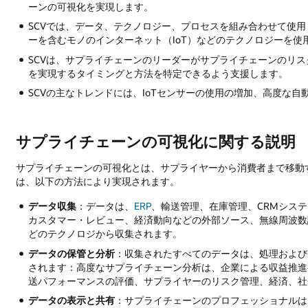
ーンの可視化を実現します。
SCVでは、データ、テクノロジー、プロセスを組み合わせて使
ーを含むモノのインターネット（IoT）などのテクノロジーを使
SCVは、サプライチェーンのリーダーがサプライチェーンのリ
を実現するタイミングと方法を特定できるよう支援します。
SCVの主なトレンドには、IoTセンサーの使用の増加、高度な
サプライチェーンの可視化に関する説明
サプライチェーンの可視化とは、サプライヤーから消費者まで移動
は、以下の方法により実現されます。
データ収集
：データは、
ERP
、輸送管理、在庫管理、CRMシス
カスタマー・レビュー、経済動向などの外部ソース、無線周波数識別
どのテクノロジから収集されます。
データの保管と分析
：収集されたすべてのデータは、処理および
されます：高度なサプライチェーン分析は、企業による収益推進
送パフォーマンスの評価、サプライヤーのリスク管理、経済、社
データの表示と共有
：サプライチェーンのプロフェッショナルは