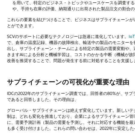
を用いて、特定のビジネス・トピックやユースケースを調査する
や、手持ち在庫の評価、納期通りに出荷された製品注文の割合の
これらの要素を結びつけることで、ビジネスはサプライチェーンが
とができます。
SCVのサポートに必要なテクノロジーは急速に進化しています。
I
で、倉庫の温度記録、機器の故障検出、輸送中の製品のモニターを
出し、サプライチェーン・チームによる特定の製品の需要変動や、
きますAIによる分析と機械学習は、コストのかかる中断（機械が
改善を推奨することで、問題が発生する前に対処することを支援し
サプライチェーンの可視化が重要な理由
IDCの2022年のサプライチェーン調査では、回答者の80%が、
であると回答しました。その理由は、
グローバル・サプライチェーンは絶えず変化しています。新しいテ
制は、どれも変化を推進しており、企業によるサプライチェーン管理と
に、需要予測計画（製品の需要を予測し、それに対応する機能を最
も多く受け付けました。これらの問い合わせは、2022年に安定し