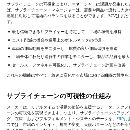
サプライチェーンの可視化により、マネージャーは課題が発生した
ば、サプライチェーン・マネージャーは、需要や商品の流れに大き
迅速に対応して需給のバランスを取ることができます。SCVはま
す。
最も信頼できるサプライヤーを特定して、工場の稼働を維持
コスト削減の機会や運用上のボトルネックの把握
車両の運転動向をモニターし、燃費の良い運転習慣を推進
工場全体にわたり進行中の作業をモニターし、製品の品質を最大
セールス・ファネルを可視化し、サプライチェーン計画を改善
これらの機能はすべて、急速に変化する市場における組織の競争を
サプライチェーンの可視性の仕組み
メーカーは、リアルタイムで活動の追跡を支援するデータ、テクノ
ーンの可視化を実現できます。つまり、サプライチェーンのアップ
グ、在庫、およびフルフィルメント・システムのデータを、
ERPお
スでは、市場のインサイト、規制の変更、天候パターンなどの外部