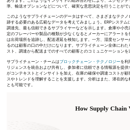
あります。このようなインサイトの組み合わせにより、エグゼクテ
準、輸送オプションなどについて、確実な意思決定を行うことがで
このようなサプライチェーンのデータはすべて、さまざまなテクノ
跡する必要のある広範なデータを考えてみましょう。ERPシステ
調達先、最も信頼できるサプライヤーなどを示します。倉庫や小売店
定のフレーバーや製品の種類が少なくなるとメーカーにアラートを発
は出荷場所を追跡し、配送遅延を検知します。一方、湿度センサー
るのは顧客の口の中だけになります。サプライチェーン全体にわた
スト、調達から配送までのすべての顧客とのコミュニケーションを
サプライチェーン・チームは
ブロックチェーン・テクノロジー
を利
リジェンスを統合および共有し、参加者に信頼できる情報源を提供
がコンテキストとインサイトを加え、在庫の確保や調達コストが顧
スやトレンドを理解することを支援します。分析はまた、潜在的な
とも可能です。