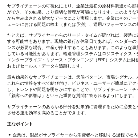
サプライチェーンの可視化により、企業は最初の原材料調達から顧
ができ、その結果、より適切な管理が可能になります。このような
から生み出される膨大なデータにより実現します。企業はそのデー
ェーンにおける問題の検出（または予測）、運用パフォーマンスの
たとえば、サプライヤーからのリード・タイムが延びれば、製造に
する可能性もあります。現地の銀行が休業日であれば、ベンダーの
ンスが必要な場合、生産が停止することもあります。このような事
している可能性があります。輸送管理システムはロジスティクス・
エンタープライズ・リソース・プランニング（ERP）システムは財
およびセールス・データを追跡します。
最も効果的なサプライチェーンは、天候パターン、市場シグナル、
これらの情報をすべて結び付け、ビジネス・ユーザーが簡単にアク
し、トレンドや問題を明らかにすることで、サプライチェーン・チ
「顧客への影響は」といった重要な質問に答られるようにします。
サプライチェーンのあらゆる部分を効果的に管理するために必要と
させる運用効率を高めることができます。
主なポイント
企業は、製品がサプライヤーから消費者へと移動する過程で社内