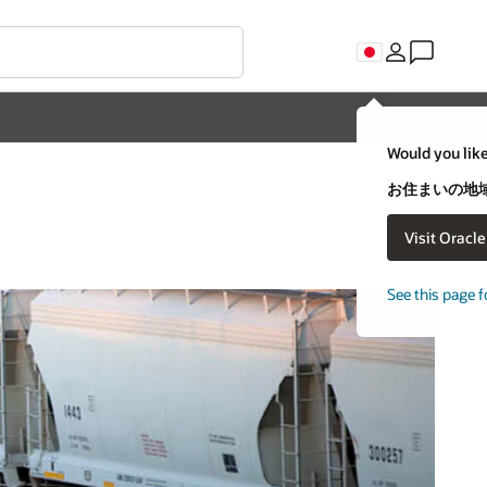
Would you like
お住まいの地域
Visit Oracl
See this page f