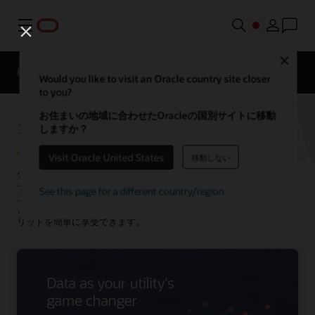
メニュー
Close
概要
ソリューション
Would you like to visit an Oracle country site closer
to you?
お住まいの地域に合わせたOracleの国別サイトに移動
オラクルのUtility Analytics
しますか？
Visit Oracle United States
移動しない
公益事業者向けに特化して構築された堅牢ながら使いやすい分析ツ
ールにより、データを思いのままに活用できるようになります。シ
See this page for a different country/region
ステム間でデータを明確に可視化し、新たなインサイトを見出すこ
とができます。データサイエンス、AI、および機械学習（ML）のメ
リットを簡単に享受できます。