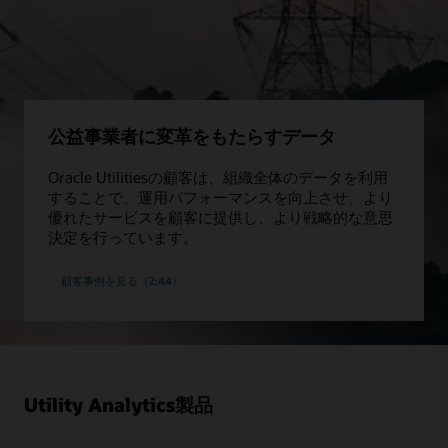
値を高めることができます。
送電網に関するインサイト
実績のあるアルゴリズムを使用して、変圧器の資産状態を監
視し、配電網モデルの精度を向上させ、現場の状況の変化に
対応することで、より安全で効率的な運用を実現できます。
公益事業者に変革をもたらすデータ
eBook：明瞭で簡潔なEVビジョン（PDF）
Oracle Utilitiesの顧客は、組織全体のデータを利用
することで、運用パフォーマンスを向上させ、より
データシート：損失防止分析（PDF）
優れたサービスを顧客に提供し、より戦略的な意思
決定を行っています。
顧客事例を見る（2:44）
Utility Analytics製品