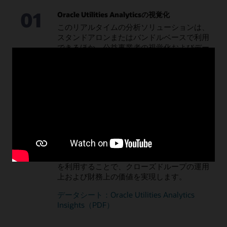
01
Oracle Utilities Analyticsの視覚化
このリアルタイムの分析ソリューションは、
スタンドアロンまたはバンドルベースで利用
できるほか、公益事業者の視覚化およびデー
タ検索のほとんどのニーズに対応できます。
バンドルされた作業と資産分析について確認
する
バンドルされたメーター分析について確認す
る
バンドルされた顧客分析について確認する
02
Oracle Utilities Analytics Insights
公益事業者向けの実績のある幅広いユースケ
ースに対応した堅牢なAMIベースの業務分析
を利用することで、クローズドループの運用
上および財務上の価値を実現します。
データシート：Oracle Utilities Analytics
Insights（PDF）