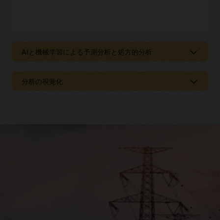
AIと機械学習による予測分析と処方的分析
投資に関する情報を提供するためのイン
サイト
分析の視覚化
人工知能と機械学習を利用したOracle Utilities分析ソリューシ
人力によるパターン認識
ョンは、現実のビジネスに対する影響を基に、異常を特定し
て診断するための強力な予測分析を提供します。
分析においてAIやMLが大きな進歩を遂げている一方で、人間
の目は依然としてパターン認識における最適なツールの1つと
なっています。当社の堅牢な視覚化ツールにより、ユーザー
顧客インサイト
は社内外の関係者のニーズを満たすことができる視覚化を簡
単に習得できます。
請求例外管理など、時間のかかるタスクを簡略化できます。
顧客間の傾向を把握して、電気自動車の所有者を特定し、的
を絞った推奨事項の提示やサービスの提供を行います。
Oracle SaaSに付属
Oracle Cloudの処理能力を活用することで、分析とテクノロ
メーターに関するインサイト
ジへの投資からさらなる価値を引き出すことができます。
Oracle Utilities SaaSソリューションには、堅牢なデータ視覚
メーター固有のアルゴリズム（メーターの状態、デプロイメ
化およびビジネス・インテリジェンス（BI）ツールが含まれ
ント・パフォーマンス、盗難と損失の検出など）を適用する
ています。
ことで、Advanced Metering Infrastructure（AMI）の投資価