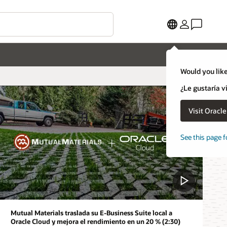
Would you like
¿Le gustaría v
Visit Oracl
See this page f
Mutual Materials traslada su E-Business Suite local a
Oracle Cloud y mejora el rendimiento en un 20 % (2:30)