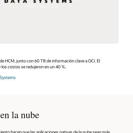
y de HCM, junto con 60 TB de información clave a OCI. El
los costos se redujeron en un 40 %.
a Systems
 en la nube
iento hacen que las aplicaciones nativas de la nube sean más