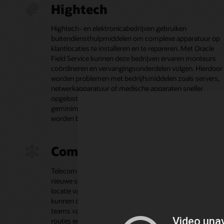
Hightech
Hightech- en elektronicabedrijven gebruiken
buitendiensthulpmiddelen om complexe apparatuur op
klantlocaties te installeren en te repareren. Met Oracle
Field Service kunnen deze bedrijven ervaren monteurs
coördineren en vervangingsonderdelen volgen. Hierdoor
worden problemen met bedrijfsmiddelen zoals servers,
netwerkapparatuur of medische apparaten sneller
opgelost, waardoor de uitvaltijd van klanten wordt
geminimaliseerd en serviceniveau-overeenkomsten
worden beschermd.
Communicatieserviceprovid
Telecom- en kabelbedrijven gebruiken buitendienstbehe
nieuwe services te installeren en netwerkproblemen op d
locatie van de klant op te lossen. Met Oracle Field Service
kunnen communicatieserviceproviders grote, gedistribu
teams van monteurs en korte afspraakperioden beheren
routes en workflows voor monteurs te optimaliseren en