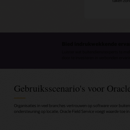
taken zond
Bied indrukwekkende erva
Luister wat buitendienstexperts te me
door te investeren in verbonden ervari
Gebruiksscenario's voor Oracle
Organisaties in veel branches vertrouwen op software voor buite
ondersteuning op locatie. Oracle Field Service voegt waarde toe i