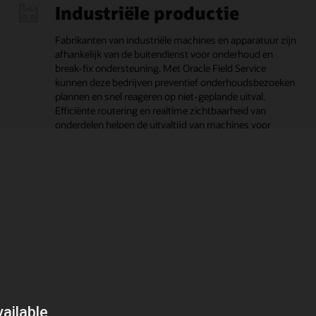
Industriële productie
Fabrikanten van industriële machines en apparatuur zijn
afhankelijk van de buitendienst voor onderhoud en
break-fix ondersteuning. Met Oracle Field Service
kunnen deze bedrijven preventief onderhoudsbezoeken
plannen en snel reageren op niet-geplande uitval.
Efficiënte routering en realtime zichtbaarheid van
onderdelen helpen de uitvaltijd van machines voor
klanten te verminderen en de operationele efficiëntie in
de aftersales-service te verbeteren.
ers
Industriële professionele
dienstverlening
er om
e
Voor bedrijven die onsite technische services leveren
(zoals HVAC, faciliteitenonderhoud of
eerde
apparatuurkalibratie), maakt Oracle Field Service een
. Door
efficiënte taakplanning en realtime tracering van de