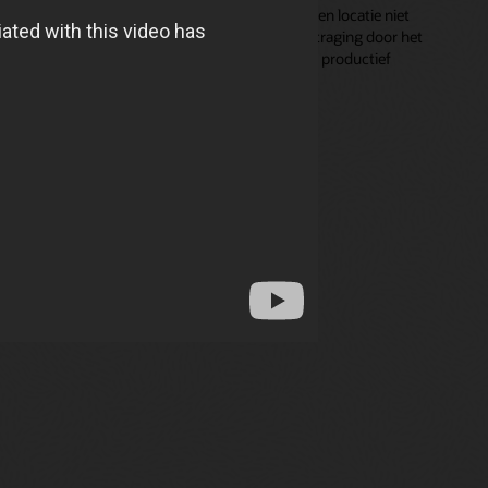
behoefte aanpassen (bijvoorbeeld als een locatie niet
gereed is of als er sprake is van een vertraging door het
weer), zodat buitendienstmedewerkers productief
blijven en projecten op schema blijven.