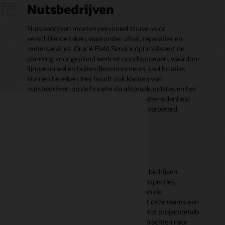
Nutsbedrijven
Nutsbedrijven moeten personeel sturen voor
verschillende taken, waaronder uitval, reparaties en
meterservices. Oracle Field Service optimaliseert de
planning voor gepland werk en noodoproepen, waardoor
lijnpersoneel en buitendienstmonteurs snel locaties
kunnen bereiken. Het houdt ook klanten van
nutsbedrijven op de hoogte via afspraakupdates en het
volgen van monteurs, waardoor de klanttevredenheid
zelfs tijdens serviceverstoringen wordt verbeterd.
Bouw en techniek
Bouw-, techniek- en projectgebaseerde bedrijven
hebben vaak personeel in het veld om inspecties,
installaties of reparaties uit te voeren van de
infrastructuur. Oracle Field Service biedt deze teams een
uniforme planning en mobiele toegang tot projectdetails
of -plannen. Coördinatoren kunnen opdrachten naar