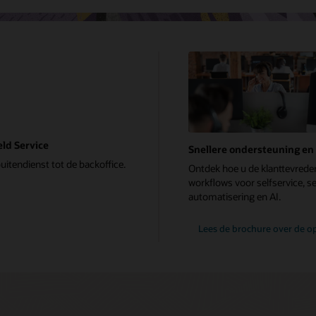
eld Service
Snellere ondersteuning en 
itendienst tot de backoffice.
Ontdek hoe u de klanttevrede
workflows voor selfservice, 
automatisering en AI.
Lees de brochure over de op