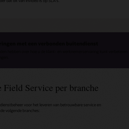
er dat dit van invloed is op SLA's.
ringen met een verbonden buitendienst
lden hebben over hoe u de klant- en werknemerservaring kunt verbeteren
ngen.
 Field Service per branche
ndienstbeheer voor het leveren van betrouwbare service en
n de volgende branches: