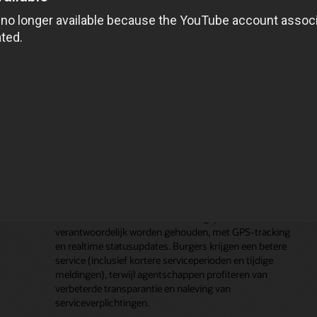
taakstatus mogelijk. Dit betekent dat
n te
buitendiensttechnici volgens de planning aankomen,
ken
met het juiste gereedschap en informatie om het werk
tie
goed te doen, waardoor serviceproviders
contractverplichtingen kunnen nakomen en hun klanten
kunnen verrassen met snelle, betrouwbare service.
Overheid
Overheidsinstanties en organisaties in de publieke sector
gebruiken buitendienstbeheer voor een verscheidenheid
aan taken: het inspecteren van gebouwen, onderhoud
aan openbare werken, nutsbedrijven, enzovoort. Met
Oracle Field Service kunnen buitendienstmedewerkers
en contractanten efficiënt worden gepland en
verantwoordelijk worden gehouden, met GPS-tracking
en realtime statusupdates. Burgers krijgen een betere
service (inclusief kortere serviceperioden en tijdige
meldingen), terwijl agentschappen profiteren van
verbeterde transparantie en naleving van
serviceverplichtingen.