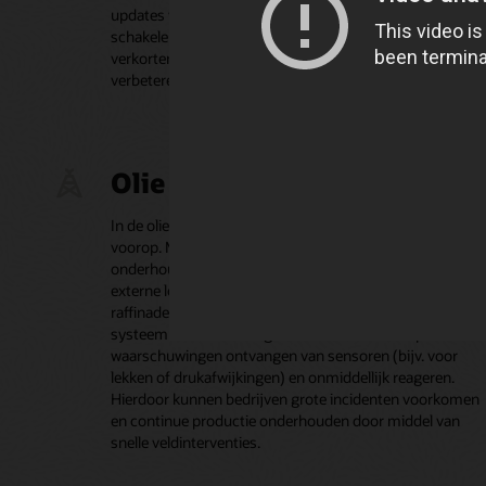
updates voor Where's My Technician? voor hun klanten i
schakelen, kunnen providers de wachttijden voor afspra
verkorten en het succespercentage van de eerste installa
verbeteren, wat leidt tot tevredenere abonnees.
Olie en gas
In de olie- en gasindustrie staan veiligheid en uptime
voorop. Met Oracle Field Service kunnen
onderhoudstechnici worden gepland en ingezet op
externe locaties zoals pijpleidingen, boorplatforms of
raffinaderijen. Dankzij de offlinemogelijkheden van het
systeem en de IoT-integratie kan buitendienstpersoneel
waarschuwingen ontvangen van sensoren (bijv. voor
lekken of drukafwijkingen) en onmiddellijk reageren.
Hierdoor kunnen bedrijven grote incidenten voorkomen
en continue productie onderhouden door middel van
snelle veldinterventies.