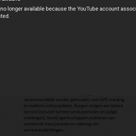
taakstatus mogelijk. Dit betekent dat
n te
buitendiensttechnici volgens de planning aankomen,
ken
met het juiste gereedschap en informatie om het werk
tie
goed te doen, waardoor serviceproviders
contractverplichtingen kunnen nakomen en hun klanten
kunnen verrassen met snelle, betrouwbare service.
Overheid
Overheidsinstanties en organisaties in de publieke sector
gebruiken buitendienstbeheer voor een verscheidenheid
aan taken: het inspecteren van gebouwen, onderhoud
aan openbare werken, nutsbedrijven, enzovoort. Met
Oracle Field Service kunnen buitendienstmedewerkers
en contractanten efficiënt worden gepland en
verantwoordelijk worden gehouden, met GPS-tracking
en realtime statusupdates. Burgers krijgen een betere
service (inclusief kortere serviceperioden en tijdige
meldingen), terwijl agentschappen profiteren van
verbeterde transparantie en naleving van
serviceverplichtingen.