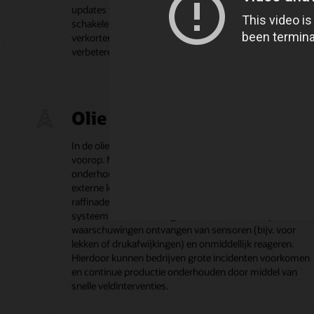
updates voor Where's My Technician? voor hun klanten i
schakelen, kunnen providers de wachttijden voor afspra
verkorten en het succespercentage van de eerste installa
verbeteren, wat leidt tot tevredenere abonnees.
Olie en gas
In de olie- en gasindustrie staan veiligheid en uptime
voorop. Met Oracle Field Service kunnen
onderhoudstechnici worden gepland en ingezet op
externe locaties zoals pijpleidingen, boorplatforms of
raffinaderijen. Dankzij de offlinemogelijkheden van het
systeem en de IoT-integratie kan buitendienstpersoneel
waarschuwingen ontvangen van sensoren (bijv. voor
lekken of drukafwijkingen) en onmiddellijk reageren.
Hierdoor kunnen bedrijven grote incidenten voorkomen
en continue productie onderhouden door middel van
snelle veldinterventies.