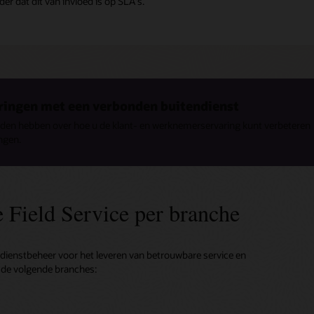
er dat dit van invloed is op SLA's.
ringen met een verbonden buitendienst
lden hebben over hoe u de klant- en werknemerservaring kunt verbeteren
ngen.
 Field Service per branche
ndienstbeheer voor het leveren van betrouwbare service en
n de volgende branches: