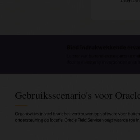
taken zond
Bied indrukwekkende erva
Luister wat buitendienstexperts te me
door te investeren in verbonden ervari
Gebruiksscenario's voor Oracle
Organisaties in veel branches vertrouwen op software voor buite
ondersteuning op locatie. Oracle Field Service voegt waarde toe i