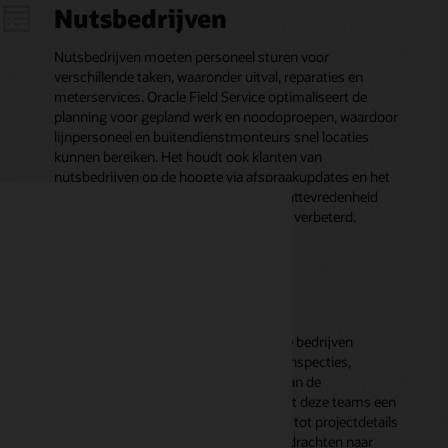
Nutsbedrijven
Nutsbedrijven moeten personeel sturen voor
verschillende taken, waaronder uitval, reparaties en
meterservices. Oracle Field Service optimaliseert de
planning voor gepland werk en noodoproepen, waardoor
lijnpersoneel en buitendienstmonteurs snel locaties
kunnen bereiken. Het houdt ook klanten van
nutsbedrijven op de hoogte via afspraakupdates en het
volgen van monteurs, waardoor de klanttevredenheid
zelfs tijdens serviceverstoringen wordt verbeterd.
Bouw en techniek
Bouw-, techniek- en projectgebaseerde bedrijven
hebben vaak personeel in het veld om inspecties,
installaties of reparaties uit te voeren van de
infrastructuur. Oracle Field Service biedt deze teams een
uniforme planning en mobiele toegang tot projectdetails
of -plannen. Coördinatoren kunnen opdrachten naar