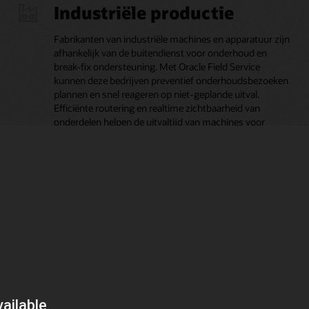
Industriële productie
Fabrikanten van industriële machines en apparatuur zijn
afhankelijk van de buitendienst voor onderhoud en
break-fix ondersteuning. Met Oracle Field Service
kunnen deze bedrijven preventief onderhoudsbezoeken
plannen en snel reageren op niet-geplande uitval.
Efficiënte routering en realtime zichtbaarheid van
onderdelen helpen de uitvaltijd van machines voor
klanten te verminderen en de operationele efficiëntie in
de aftersales-service te verbeteren.
ers
Industriële professionele
dienstverlening
er om
e
Voor bedrijven die onsite technische services leveren
(zoals HVAC, faciliteitenonderhoud of
eerde
apparatuurkalibratie), maakt Oracle Field Service een
. Door
efficiënte taakplanning en realtime tracering van de