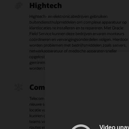
Hightech
Hightech- en elektronicabedrijven gebruiken
buitendiensthulpmiddelen om complexe apparatuur op
klantlocaties te installeren en te repareren. Met Oracle
Field Service kunnen deze bedrijven ervaren monteurs
coördineren en vervangingsonderdelen volgen. Hierdoor
worden problemen met bedrijfsmiddelen zoals servers,
netwerkapparatuur of medische apparaten sneller
opgelost, waardoor de uitvaltijd van klanten wordt
geminimaliseerd en serviceniveau-overeenkomsten
worden beschermd.
Communicatieserviceprovid
Telecom- en kabelbedrijven gebruiken buitendienstbehe
nieuwe services te installeren en netwerkproblemen op d
locatie van de klant op te lossen. Met Oracle Field Service
kunnen communicatieserviceproviders grote, gedistribu
teams van monteurs en korte afspraakperioden beheren
routes en workflows voor monteurs te optimaliseren en