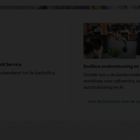
eld Service
Snellere ondersteuning en 
itendienst tot de backoffice.
Ontdek hoe u de klanttevrede
workflows voor selfservice, 
automatisering en AI.
Lees de brochure over de op