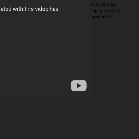
behoefte aanpassen (bijvoorbeeld als een locatie niet
gereed is of als er sprake is van een vertraging door het
weer), zodat buitendienstmedewerkers productief
blijven en projecten op schema blijven.