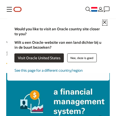
Menu
Close
Would you like to visit an Oracle country site closer
to you?
Wat is een systeem voor
Wilt u een Oracle-website van een land dichter bij u
in de buurt bezoeken?
financieel beheer?
Visit Oracle United States
Nee, deze is goed
See this page for a different country/region