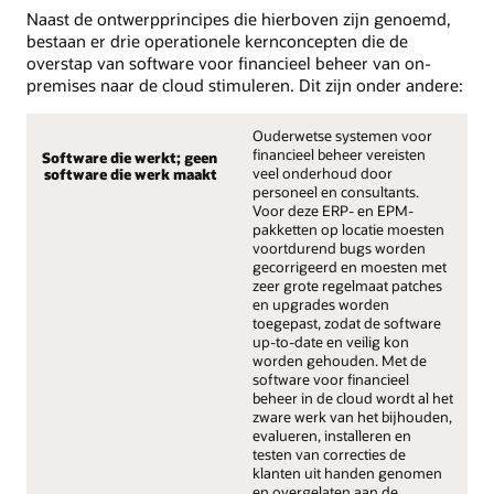
Naast de ontwerpprincipes die hierboven zijn genoemd,
bestaan er drie operationele kernconcepten die de
overstap van software voor financieel beheer van on-
premises naar de cloud stimuleren. Dit zijn onder andere:
Ouderwetse systemen voor
financieel beheer vereisten
Software die werkt; geen
veel onderhoud door
software die werk maakt
personeel en consultants.
Voor deze ERP- en EPM-
pakketten op locatie moesten
voortdurend bugs worden
gecorrigeerd en moesten met
zeer grote regelmaat patches
en upgrades worden
toegepast, zodat de software
up-to-date en veilig kon
worden gehouden. Met de
software voor financieel
beheer in de cloud wordt al het
zware werk van het bijhouden,
evalueren, installeren en
testen van correcties de
klanten uit handen genomen
en overgelaten aan de