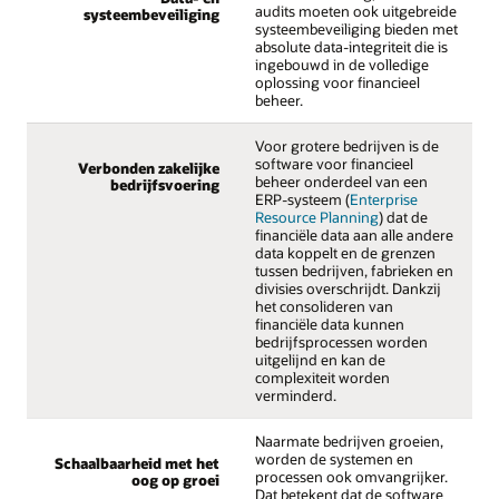
audits moeten ook uitgebreide
systeembeveiliging
systeembeveiliging bieden met
absolute data-integriteit die is
ingebouwd in de volledige
oplossing voor financieel
beheer.
Voor grotere bedrijven is de
software voor financieel
Verbonden zakelijke
beheer onderdeel van een
bedrijfsvoering
ERP-systeem (
Enterprise
Resource Planning
) dat de
financiële data aan alle andere
data koppelt en de grenzen
tussen bedrijven, fabrieken en
divisies overschrijdt. Dankzij
het consolideren van
financiële data kunnen
bedrijfsprocessen worden
uitgelijnd en kan de
complexiteit worden
verminderd.
Naarmate bedrijven groeien,
worden de systemen en
Schaalbaarheid met het
processen ook omvangrijker.
oog op groei
Dat betekent dat de software