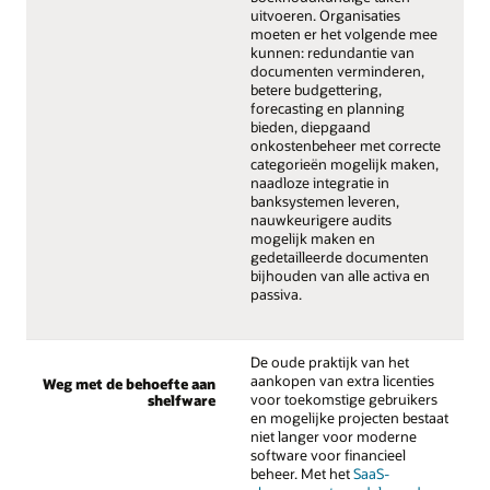
uitvoeren. Organisaties
moeten er het volgende mee
kunnen: redundantie van
documenten verminderen,
betere budgettering,
forecasting en planning
bieden, diepgaand
onkostenbeheer met correcte
categorieën mogelijk maken,
naadloze integratie in
banksystemen leveren,
nauwkeurigere audits
mogelijk maken en
gedetailleerde documenten
bijhouden van alle activa en
passiva.
De oude praktijk van het
aankopen van extra licenties
Weg met de behoefte aan
voor toekomstige gebruikers
shelfware
en mogelijke projecten bestaat
niet langer voor moderne
software voor financieel
beheer. Met het
SaaS-