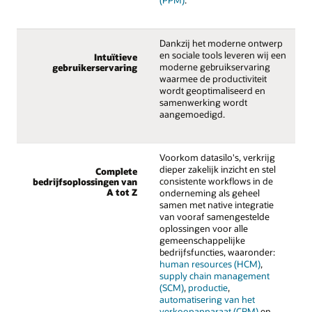
(PPM)
.
Dankzij het moderne ontwerp
en sociale tools leveren wij een
Intuïtieve
moderne gebruikservaring
gebruikerservaring
waarmee de productiviteit
wordt geoptimaliseerd en
samenwerking wordt
aangemoedigd.
Voorkom datasilo's, verkrijg
dieper zakelijk inzicht en stel
Complete
consistente workflows in de
bedrijfsoplossingen van
A tot Z
onderneming als geheel
samen met native integratie
van vooraf samengestelde
oplossingen voor alle
gemeenschappelijke
bedrijfsfuncties, waaronder:
human resources (HCM)
,
supply chain management
(SCM)
,
productie
,
automatisering van het
verkoopapparaat (CRM)
en