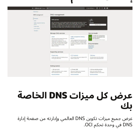
يتم
اختصارها
عادةً
باسم
DNS.
حالات
الاستخدام
هذه
هي:
Public
DNS
Private
DNS
موازنة
عرض كل ميزات DNS الخاصة
أحمال
حركة
بك
بك
المرور
توجيه
حركة
عرض جميع ميزات تكوين DNS العالمي وإدارته من صفحة إدارة
المرور
DNS في وحدة تحكم OCI.
الأسا
‏DNS
العام