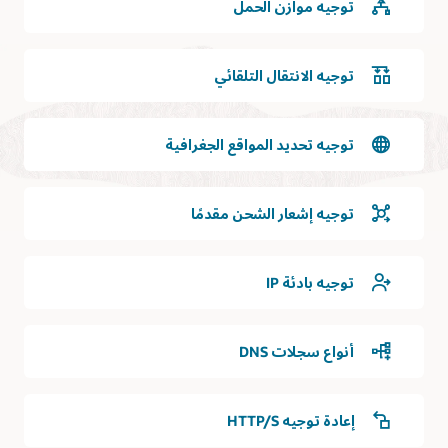
الاتجاه
توجيه موازن الحمل
بخدمة
DNS.
توجيه الانتقال التلقائي
يمكن
للطلبات
من
الإنترنت
توجيه تحديد المواقع الجغرافية
الوصول
إلى
خدمة
توجيه إشعار الشحن مقدمًا
DNS
وتستجيب
خدمة
DNS
توجيه بادئة IP
للطلبات
من
الإنترنت.
أنواع سجلات DNS
‏DNS
الخاص
في
إعادة توجيه HTTP/S
حالة