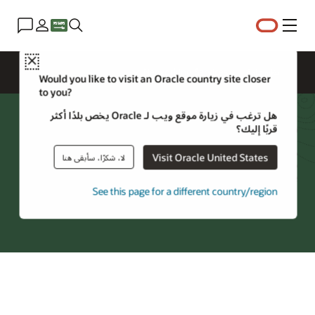
القائمة
Close
نظرة عامة
Networking Services
Would you like to visit an Oracle country site closer
to you?
هل ترغب في زيارة موقع ويب لـ Oracle يخص بلدًا أكثر
نظام اسم المجال (DNS)
قربًا إليك؟
نظام اسم النطاق لبنية Oracle Cloud التحتية (OCI) هي خدمة DNS أصلية
Visit Oracle United States
لا، شكرًا، سأبقى هنا
سحابية تخدم كل من الطلبات المباشرة عبر الإنترنت والطلبات الداخلية. يمكن أن
يحمّل التوازن العالمي ويوجه الطلبات بناءً على خصائص متعددة.
See this page for a different country/region
تجربة استخدام Oracle Cloud‏
‏*