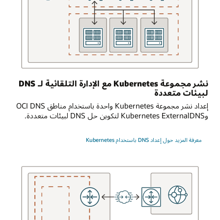
DNS
للطلبات
من
البيئة
المحلية.
موازنة
تحميل
حركة
نشر مجموعة Kubernetes مع الإدارة التلقائية لـ DNS
المرور
لبيئات متعددة
في
إعداد نشر مجموعة Kubernetes واحدة باستخدام مناطق OCI DNS
حالة
وKubernetes ExternalDNS لتكوين حل DNS لبيئات متعددة.
الاستخدام
الثالثة،
يتم
معرفة المزيد حول إعداد DNS باستخدام Kubernetes‏
توصيل
تطبيق
الكمبيوتر
منطقيًا
بجهازين
افتراضيين
مختلفين،
يمثلان