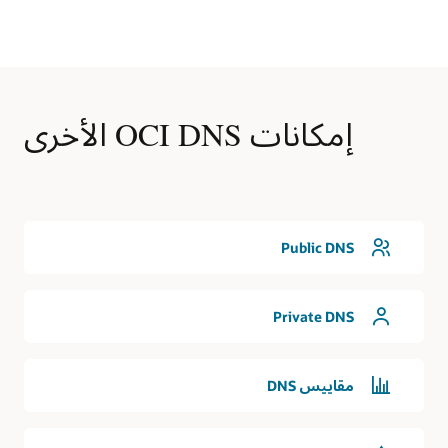
في
حالات
الاستخدام
الأولى
هذه،
تحتوي
إمكانات OCI DNS الأخرى
منطقة
OCI
على
شبكة
سحابية
افتراضية
Public DNS
تتم
خدمتها
بواسطة
خدمة
Private DNS
DNS.
يتم
توصيل
مقاييس DNS
الإنترنت
منطقيًا
وثنائي