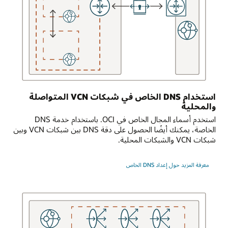
توصيل
بوابة
التوجيه
الديناميكي
منطقيًا
وبشكل
ثنائي
الاتجاه
ببيئة
استخدام DNS الخاص في شبكات VCN المتواصلة
محلية.
والمحلية
استخدم أسماء المجال الخاص في OCI. باستخدام خدمة DNS
يمكن
الخاصة، يمكنك أيضًا الحصول على دقة DNS بين شبكات VCN وبين
للطلبات
شبكات VCN والشبكات المحلية.
من
البيئة
المحلية
معرفة المزيد حول إعداد DNS الخاص
الوصول
إلى
خدمة
DNS
وتستجيب
خدمة