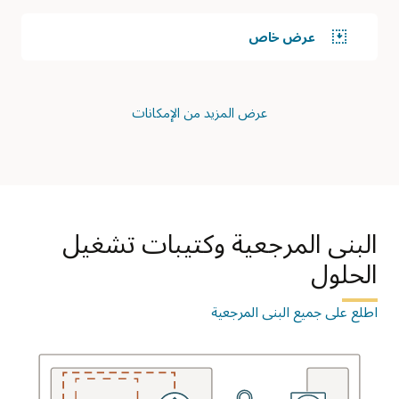
الاستخدام
الثانية،
عرض خاص
تحتوي
منطقة
OCI
على
عرض المزيد من الإمكانات
شبكة
سحابية
افتراضية
تتم
خدمتها
بواسطة
خدمة
البنى المرجعية وكتيبات تشغيل
DNS.
يتم
الحلول
توصيل
بوابة
التوجيه
اطلع على جميع البنى المرجعية
الديناميكي
بالشبكة
السحابية
الافتراضية.
يتم