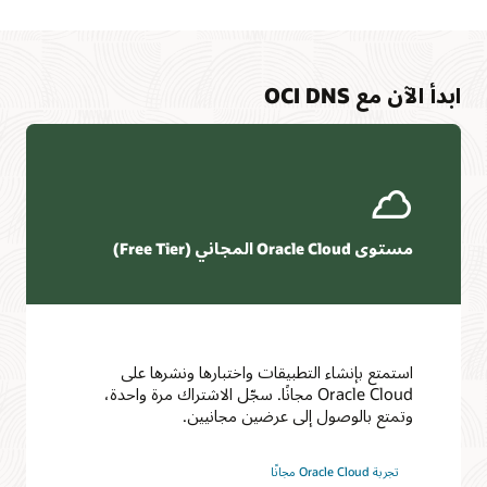
استنادًا
إلى
أوزان
متساوية
ابدأ الآن مع OCI DNS
أو
مخصصة.
توجيه
حركة
المرور
في
حالة
مستوى Oracle Cloud المجاني (Free Tier)
الاستخدام
الرابعة،
يوجد
مستخدمان
في
استمتع بإنشاء التطبيقات واختبارها ونشرها على
مناطق
Oracle Cloud مجانًا. سجّل الاشتراك مرة واحدة،
جغرافية
وتمتع بالوصول إلى عرضين مجانيين.
مختلفة.
أول
مركز بنية Oracle Cloud Infrastructure
مستخدم
كيف يمكننا مساعدتك؟
تجربة Oracle Cloud مجانًا
متصل
تعرف على المزيد حول مركز الهندسة المعمارية