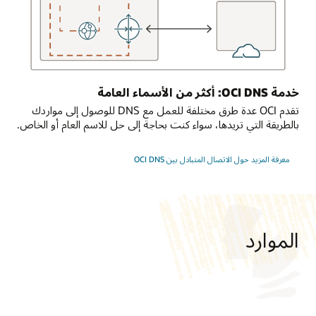
نقاط
الانتهاء
التي
يمكن
للتطبيق
الاتصال
خدمة OCI DNS: أكثر من الأسماء العامة
بها.
تعد
تقدم OCI عدة طرق مختلفة للعمل مع DNS للوصول إلى مواردك
موازنة
بالطريقة التي تريدها، سواء كنت بحاجة إلى حل للاسم العام أو الخاص.
تحميل
حركة
معرفة المزيد حول الاتصال المتبادل بين OCI DNS‏
المرور
إمكانية
لخدمة
DNS
التي
الموارد
توجه
التطبيقات
إلى
نقاط
انتهاء
مختلفة