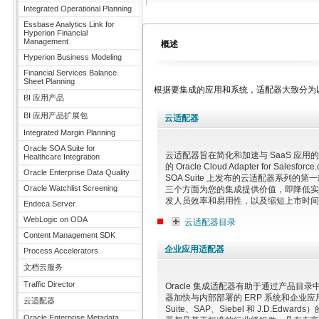
Integrated Operational Planning
Essbase Analytics Link for
Hyperion Financial
Management
概述
Hyperion Business Modeling
Financial Services Balance
Sheet Planning
根据要集成的应用和系统，适配器大致分为
BI 应用产品
BI 应用产品扩展包
云适配器
Integrated Margin Planning
Oracle SOA Suite for
云适配器旨在简化和加速与 SaaS 应用
Healthcare Integration
的 Oracle Cloud Adapter for Salesfor
Oracle Enterprise Data Quality
SOA Suite 上发布的云适配器系列的
Oracle Watchlist Screening
三个方面为您的集成提供价值，即降低实
发人员效率和易用性，以及缩短上市时间
Endeca Server
WebLogic on ODA
云适配器目录
Content Management SDK
企业应用适配器
Process Accelerators
文档云服务
Traffic Director
Oracle 集成适配器有助于通过产品目
器加快与内部部署的 ERP 系统和企业应用（如
云适配器
Suite、SAP、Siebel 和 J.D.Edw
Oracle Enterprise Metadata