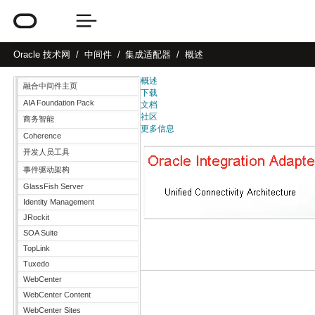
Oracle
技术网
中间件
集成适配器
概述
概述
融合中间件主页
下载
AIA Foundation Pack
文档
社区
商务智能
更多信息
Coherence
开发人员工具
事件驱动架构
GlassFish Server
Identity Management
JRockit
SOA Suite
TopLink
Tuxedo
WebCenter
WebCenter Content
WebCenter Sites