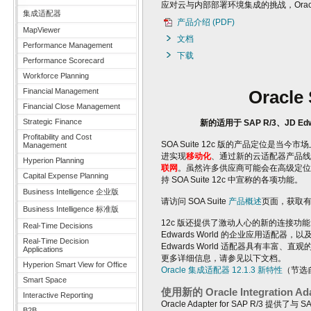
应对云与内部部署环境集成的挑战，Oracle 在
集成适配器
产品介绍 (PDF)
MapViewer
文档
Performance Management
下载
Performance Scorecard
Workforce Planning
Financial Management
Oracl
Financial Close Management
Strategic Finance
新的适用于 SAP R/3、JD Ed
Profitability and Cost
SOA Suite 12c 版的产品定位是
Management
进实现
移动化
、通过新的云适配器产品线
Hyperion Planning
联网
。虽然许多供应商可能会在高级定位文
Capital Expense Planning
持 SOA Suite 12c 中宣称的各项功能。
Business Intelligence 企业版
请访问 SOA Suite
产品概述
页面，获取
Business Intelligence 标准版
12c 版还提供了激动人心的新的连接功能
Real-Time Decisions
Edwards World 的企业应用适配器，以
Real-Time Decision
Edwards World 适配器具有丰富、
Applications
更多详细信息，请参见以下文档。
Hyperion Smart View for Office
Oracle 集成适配器 12.1.3 新特性
（节选自“
Smart Space
使用新的 Oracle Integration Ad
Interactive Reporting
Oracle Adapter for SAP R/
B2B