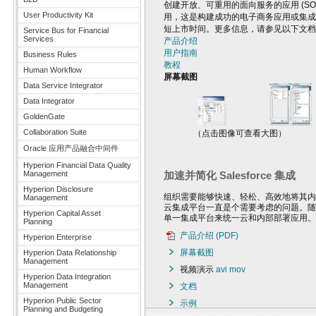
创建开放、可重用的面向服务的应用 (SO
User Productivity Kit
用，这是构建成功的电子商务应用或集成企业的
短上市时间。更多信息，请参见以下文档
Service Bus for Financial
Services
产品介绍
用户指南
Business Rules
教程
Human Workflow
屏幕截图
Data Service Integrator
Data Integrator
GoldenGate
Collaboration Suite
（点击图像可查看大图）
Oracle 应用产品融合中间件
Hyperion Financial Data Quality
Management
加速并简化 Salesforce 集成
Hyperion Disclosure
组织需要能够快速、轻松、高效地将其内部
Management
云集成平台一直是个需要考虑的问题。随着第一个 Orac
Hyperion Capital Asset
单一集成平台来统一云和内部部署应用。
Planning
产品介绍 (PDF)
Hyperion Enterprise
屏幕截图
Hyperion Data Relationship
Management
视频演示
avi
mov
Hyperion Data Integration
Management
文档
Hyperion Public Sector
示例
Planning and Budgeting