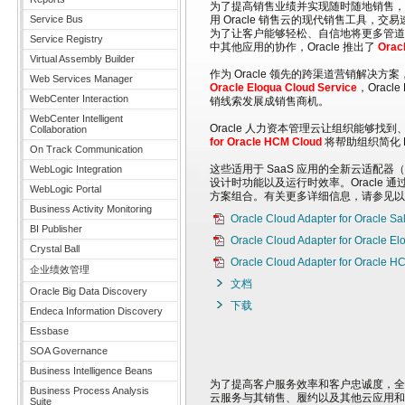
为了提高销售业绩并实现随时随地销售，许多
Service Bus
用 Oracle 销售云的现代销售工具，
为了让客户能够轻松、自信地将更多管道
Service Registry
中其他应用的协作，Oracle 推出了
Oracl
Virtual Assembly Builder
作为 Oracle 领先的跨渠道营销解决方案
Web Services Manager
Oracle Eloqua Cloud Service
，Orac
WebCenter Interaction
销线索发展成销售商机。
WebCenter Intelligent
Oracle 人力资本管理云让组织能够
Collaboration
for Oracle HCM Cloud
将帮助组织简化
On Track Communication
这些适用于 SaaS 应用的全新云适配器（Or
WebLogic Integration
设计时功能以及运行时效率。Oracle 通过
WebLogic Portal
方案组合。有关更多详细信息，请参见以
Business Activity Monitoring
Oracle Cloud Adapter for Oracle
BI Publisher
Oracle Cloud Adapter for Oracle
Crystal Ball
Oracle Cloud Adapter for Oracl
企业绩效管理
文档
Oracle Big Data Discovery
下载
Endeca Information Discovery
Essbase
SOA Governance
Business Intelligence Beans
为了提高客户服务效率和客户忠诚度，全球各地
Business Process Analysis
云服务与其销售、履约以及其他云应用和
Suite