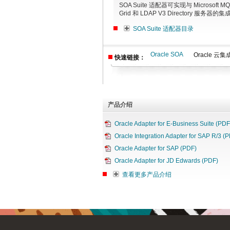
SOA Suite 适配器可实现与 Microsoft MQ
Grid 和 LDAP V3 Directory 服务器的集
SOA Suite 适配器目录
Oracle SOA
Oracle 云集
快速链接：
产品介绍
Oracle Adapter for E-Business Suite (PDF
Oracle Integration Adapter for SAP R/3 (
Oracle Adapter for SAP (PDF)
Oracle Adapter for JD Edwards (PDF)
查看更多产品介绍