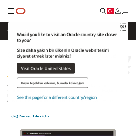
Menü
Close
Sales Ürünleri
Would you like to visit an Oracle country site closer
to you?
Size daha yakın bir ülkenin Oracle web sitesini
Oracle Configure, Price, Quote
ziyaret etmek ister misiniz?
(CPQ)
Visit Oracle United States
Hayır teşekkür ederim, burada kalacağım
Oracle CPQ, satıcıların doğru ürün veya hizmet karışımını
yapılandırmalarına ve müşterilerinin fiyatlandırma ihtiyaçlarını hızlı
bir şekilde karşılamak için doğru, profesyonel teklifler
See this page for a different country/region
oluşturmalarına yardımcı olan bulut tabanlı bir uygulamadır.
CPQ Demosu Talep Edin