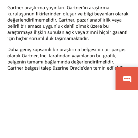
Gartner araştırma yayınları, Gartner'ın araştırma
kuruluşunun fikirlerinden oluşur ve bilgi beyanları olarak
değerlendirilmemelidir. Gartner, pazarlanabilirlik veya
belirli bir amaca uygunluk dahil olmak üzere bu
araştırmaya ilişkin sunulan açık veya zımni hiçbir garanti
için hiçbir sorumluluk taşımamaktadır.
Daha geniş kapsamlı bir araştırma belgesinin bir parçası
olarak Gartner, Inc. tarafından yayınlanan bu grafik,
belgenin tamamı bağlamında değerlendirilmelidir.
Gartner belgesi talep üzerine Oracle'dan temin edilebilir.
© 2026 Oracle
Kullanım Koşulları Ve Gizlilik
Bilgi Toplumu Hizmetleri
Reklam Seçenekleri
Kariyer Olanakları
E-postalara kaydolun
İş Etiği Yardım Hattı
Bize Ulaşın