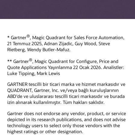
Abonelik yönetimi nedir?
Topluluğa katılın
LinkedIn'de bizimle bağlantı kurun
Satış gücü otomasyonu nedir?
Satış etkinleştirme nedir?
E-ticaret nedir?
®
* Gartner
, Magic Quadrant for Sales Force Automation,
Becerilerinizi geliştirin
Müşteri deneyimi nedir?
21 Temmuz 2025, Adnan Zijadic, Guy Wood, Steve
Oracle University; bulut becerilerini geliştirmenize, uzmanlığı
Rietberg, Wendy Butler-Mafuz.
CRM nedir?
doğrulamanıza ve kullanıma almayı hızlandırmanıza
CRM'in yatırım getirisi nedir?
yardımcı olacak çok çeşitli eğitim çözümleri sağlar.
®
** Gartner
, Magic Quadrant for Configure, Price and
Quote Applications Yayınlanma 22 Ocak 2026. Analistler:
Size nasıl yardımcı olabiliriz?
Ücretsiz öğrenmeye başlayın
Luke Tipping, Mark Lewis
Küresel kaynaklara ulaşın
GARTNER tescilli bir ticari marka ve hizmet markasıdır ve
Yönetici brifingi planlayın
QUADRANT, Gartner, Inc. ve/veya bağlı kuruluşlarının
Eğitim kaynakları
ABD'de ve uluslararası tescilli ticari markasıdır ve burada
izin alınarak kullanılmıştır. Tüm hakları saklıdır.
Müşteri deneyimi sertifikaları ve eğitim abonelikleri
Oracle Yönlendirmeli Eğitim
Gartner does not endorse any vendor, product, or service
depicted in its research publications, and does not advise
technology users to select only those vendors with the
highest ratings or other designation.