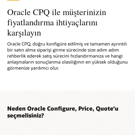
fiyat dalgalanmaları, döviz kurları, tedarik durumu ve nakliye
hesaplamaları dahil olmak üzere çeşitli web servisi uygulama
Oracle CPQ ile müşterinizin
yazılımlarıyla esnek bağlantı kurun.
fiyatlandırma ihtiyaçlarını
karşılayın
Oracle CPQ, doğru konfigüre edilmiş ve tamamen ayrıntılı
bir satın alma siparişi girme sürecinde size adım adım
rehberlik ederek satış sürecini hızlandırmanıza ve hangi
anlaşmaların sonuçlanma olasılığının en yüksek olduğunu
görmenize yardımcı olur.
Neden Oracle Configure, Price, Quote'u
seçmelisiniz?