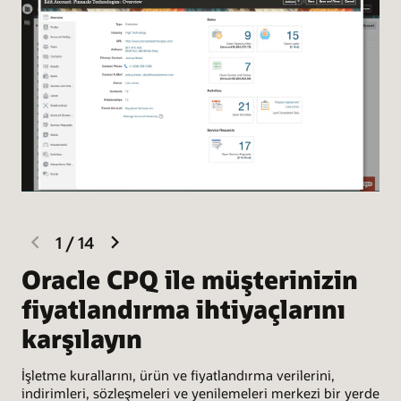
previous
next
1
/
14
slide
slide
Oracle CPQ ile müşterinizin
C
fiyatlandırma ihtiyaçlarını
Ora
karşılayın
üz
sağ
tek
İşletme kurallarını, ürün ve fiyatlandırma verilerini,
yer
indirimleri, sözleşmeleri ve yenilemeleri merkezi bir yerde