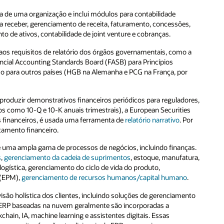
ra de uma organização e inclui módulos para contabilidade
e a receber, gerenciamento de receita, faturamento, concessões,
 de ativos, contabilidade de joint venture e cobranças.
r aos requisitos de relatório dos órgãos governamentais, como a
nancial Accounting Standards Board (FASB) para Princípios
 para outros países (HGB na Alemanha e PCG na França, por
 produzir demonstrativos financeiros periódicos para reguladores,
ios como 10-Q e 10-K anuais trimestrais), a European Securities
ios financeiros, é usada uma ferramenta de
relatório narrativo
. Por
rtamento financeiro.
 uma ampla gama de processos de negócios, incluindo finanças.
s
,
gerenciamento da cadeia de suprimentos
, estoque, manufatura,
gística, gerenciamento do ciclo de vida do produto,
(EPM),
gerenciamento de recursos humanos/capital humano
.
isão holística dos clientes, incluindo soluções de gerenciamento
de ERP baseadas na nuvem geralmente são incorporadas a
chain, IA, machine learning e assistentes digitais. Essas