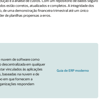
dução e a análise de custos. Com um repositório de dados seguro
ados estão corretos, atualizados e completos. A integridade dos
o, de uma demonstração financeira trimestral até um único
er de planilhas propensas a erros.
de nuvem de software como
ho descentralizada em qualquer
ar vinculados às aplicações
Guia de ERP moderno
s, baseadas na nuvem e de
po em que fornecem a
organizações respondam