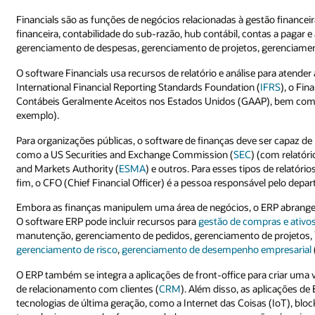
Financials são as funções de negócios relacionadas à gestão financei
financeira, contabilidade do sub-razão, hub contábil, contas a pagar 
gerenciamento de despesas, gerenciamento de projetos, gerenciamento
O software Financials usa recursos de relatório e análise para atende
International Financial Reporting Standards Foundation (
IFRS
), o Fi
Contábeis Geralmente Aceitos nos Estados Unidos (GAAP), bem como
exemplo).
Para organizações públicas, o software de finanças deve ser capaz de
como a US Securities and Exchange Commission (
SEC
) (com relatór
and Markets Authority (
ESMA
) e outros. Para esses tipos de relatór
fim, o CFO (Chief Financial Officer) é a pessoa responsável pelo depa
Embora as finanças manipulem uma área de negócios, o ERP abrange
O software ERP pode incluir recursos para
gestão de compras e ativo
manutenção, gerenciamento de pedidos, gerenciamento de projetos, lo
gerenciamento de risco
,
gerenciamento de desempenho empresarial
O ERP também se integra a aplicações de front-office para criar uma v
de relacionamento com clientes (
CRM
). Além disso, as aplicações 
tecnologias de última geração, como a Internet das Coisas (IoT), block