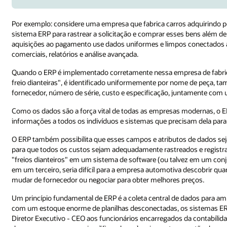
Por exemplo: considere uma empresa que fabrica carros adquirindo p
sistema ERP para rastrear a solicitação e comprar esses bens além 
aquisições ao pagamento use dados uniformes e limpos conectados a 
comerciais, relatórios e análise avançada.
Quando o ERP é implementado corretamente nessa empresa de fabri
freio dianteiras", é identificado uniformemente por nome de peça, ta
fornecedor, número de série, custo e especificação, juntamente com u
Como os dados são a força vital de todas as empresas modernas, o ERP f
informações a todos os indivíduos e sistemas que precisam dela para
O ERP também possibilita que esses campos e atributos de dados seja
para que todos os custos sejam adequadamente rastreados e registra
"freios dianteiros" em um sistema de software (ou talvez em um conjun
em um terceiro, seria difícil para a empresa automotiva descobrir qua
mudar de fornecedor ou negociar para obter melhores preços.
Um princípio fundamental de ERP é a coleta central de dados para a
com um estoque enorme de planilhas desconectadas, os sistemas ER
Diretor Executivo - CEO aos funcionários encarregados da contabili