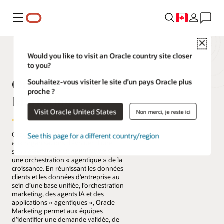
Menu
Close
Would you like to visit an Oracle country site closer
to you?
Oracle Fusion Cloud
Souhaitez-vous visiter le site d’un pays Oracle plus
proche ?
Marketing
Visit Oracle United States
Non merci, je reste ici
Oracle Fusion Cloud Marketing permet
See this page for a different country/region
aux organisations d’évoluer d’une
simple exécution de campagnes vers
une orchestration « agentique » de la
croissance. En réunissant les données
clients et les données d’entreprise au
sein d’une base unifiée, l’orchestration
marketing, des agents IA et des
applications « agentiques », Oracle
Marketing permet aux équipes
d’identifier une demande validée, de