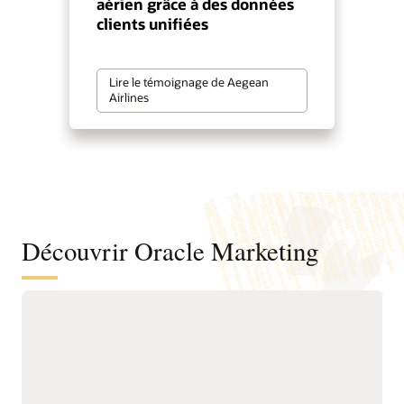
aérien grâce à des données
clients unifiées
Lire le témoignage de Aegean
Airlines
Découvrir Oracle Marketing
Une base unifiée de données et
d’informations clients pour mieux
comprendre les audiences et favoriser
un marketing proactif
Unifiez les données
renouvellement, les