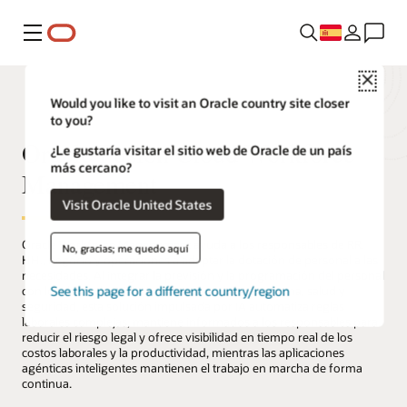
Menú
Close
Would you like to visit an Oracle country site closer
to you?
Oracle Fusion Cloud Workforce
¿Le gustaría visitar el sitio web de Oracle de un país
más cercano?
Management
Visit Oracle United States
Oracle Workforce Management ayuda a los responsables de RR.
No, gracias; me quedo aquí
HH., negocio y operaciones a adaptar la dotación de personal a las
necesidades. Al integrar la previsión y la programación del personal
See this page for a different country/region
con los datos de RR. HH., ausencias, tiempo, nómina, salud y
seguridad, esta solución impulsada por IA automatiza reglas
laborales complejas, mantiene informados a los responsables para
reducir el riesgo legal y ofrece visibilidad en tiempo real de los
costos laborales y la productividad, mientras las aplicaciones
agénticas inteligentes mantienen el trabajo en marcha de forma
continua.