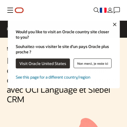
Menu
Close
Présentation
Enterprise AI
Would you like to visit an Oracle country site closer
to you?
Souhaitez-vous visiter le site d’un pays Oracle plus
Solution IA
proche ?
Marquer les informations
Visit Oracle United States
Non merci, je reste ici
d'identification personnelle
See this page for a different country/region
dans les demandes de service
avec OCI Language et Siebel
CRM