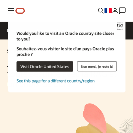
Menu
Close
Présentation
Enterprise AI
Would you like to visit an Oracle country site closer
to you?
Souhaitez-vous visiter le site d’un pays Oracle plus
Solution IA
proche ?
Automatiser les tâches en
Visit Oracle United States
Non merci, je reste ici
toute sécurité avec la RAG et
See this page for a different country/region
un choix de LLM