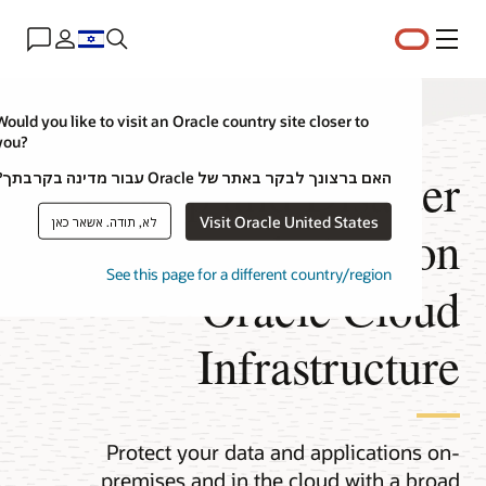
תפריט
se
Would you like to visit an Oracle country site closer to
you?
Backup and Disaste
האם ברצונך לבקר באתר של Oracle עבור מדינה בקרבתך?
Visit Oracle United States
לא, תודה. אשאר כאן
Recovery solutions o
See this page for a different country/region
Oracle Clou
Infrastructur
Protect your data and applications on
premises and in the cloud with a broa