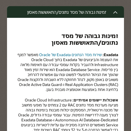
זמינות גבוהה של מסד נתונים/התאוששות מאסון
זמינות גבוהה של מסד
נתונים/התאוששות מאסון
Exadata:
שירות מסד הנתונים Exadata של Oracle
מאפשר למנף
את העוצמה והביצועים של Exadata בתוך Oracle Cloud
Infrastructure ולהעביר בקלות עומסי עבודה עם תאימות מלאה
בין פריסות. Exadata Database Service הוא שירות זמין מאוד
שהופך את הניהול התפעולי לפשוט ונוח עם אפשרות להרחיב
משאבים באופן מקוון, לנהל תחזוקה ללא השבתה ולהקצות Oracle
Real Application Clusters (RAC) ו-Oracle Active Data Guard
בלחיצה אחת באמצעות אוטומציה מובנית בענן.
אשכולות יישומים אמיתיים:
Oracle Cloud Infrastructure
מציעה מערכות מסד נתונים RAC עם 2 צמתים על מופעי מחשוב
של מכונה וירטואלית, המספקים יכולות מובנות בזמינות גבוהה
לצורך מענה לדרישות הזמינות. עבור עומסי עבודה גדולים, Oracle
Autonomous AI Database-Dedicated ו-Exadata Database
Service מאפשרים הרחבה מסיבית עם עליות לינאריות בביצועים
כדי לאפשר הרחבה מ-3 עד 32 צומתי RAC בשירות יחיד.