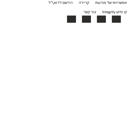
שרויות של מודעות
קריירה
הירשם לדוא\"ל
יוע Integrity
צור קשר
YouTube
LinkedIn
Facebook
X