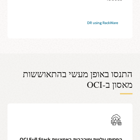
DR using RackWare
תנסו באופן מעשי בהתאוששות
אסון ב-OCI
הפחיתו עלויות ומורכבות באמצעות OCI Full Stack