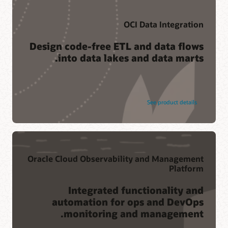
OCI Data Integration
Design code-free ETL and data flows
into data lakes and data marts.
See product details
Oracle Cloud Observability and Management
Platform
Integrated functionality and
automation for ops and DevOps
monitoring and management.