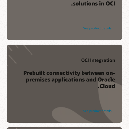
solutions in OCI.
See product details
OCI Integration
Prebuilt connectivity between on-
premises applications and Oracle
Cloud.
See product details