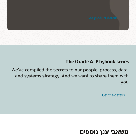
See product details
The Oracle AI Playbook serie
We've compiled the secrets to our people, process, dat
and systems strategy. And we want to share them wit
yo
Get the details
שאבי ענן נוספים