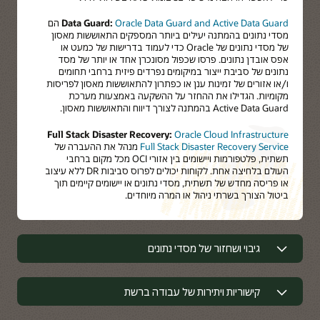
Oracle Data Guard and Active Data Guard
Data Guard:
הם
מסדי נתונים בהמתנה יעילים ביותר המספקים התאוששות מאסון
של מסדי נתונים של Oracle כדי לעמוד בדרישות של כמעט או
אפס אובדן נתונים. פרסו שכפול מסונכרן אחד או יותר של מסד
נתונים של סביבת ייצור במיקומים נפרדים פיזית ברחבי תחומים
ו/או אזורים של זמינות ענן או כפתרון להתאוששות מאסון לפריסות
מקומיות. הגדילו את ההחזר על ההשקעה באמצעות מערכת
Active Data Guard בהמתנה לצורך דיווח והתאוששות מאסון.
Full Stack Disaster Recovery:
Oracle Cloud Infrastructure
Full Stack Disaster Recovery Service
מנהל את ההעברה של
תשתית, פלטפורמות ויישומים בין אזורי OCI מכל מקום ברחבי
העולם בלחיצה אחת. לקוחות יכולים לפרוס סביבות DR ללא עיצוב
או פריסה מחדש של תשתית, מסדי נתונים או יישומים קיימים תוך
ביטול הצורך בשרתי ניהול או המרה מיוחדים.
גיבוי ושחזור של מסדי נתונים
גיבוי ושחזור של מסדי נתונים
קישוריות ויתירות של עבודה ברשת