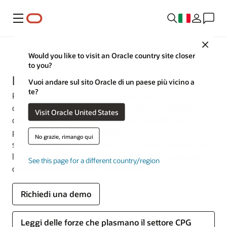
Menu
Close
Settori
Would you like to visit an Oracle country site closer
to you?
Beni di largo consumo
Vuoi andare sul sito Oracle di un paese più vicino a
te?
Promuovi nuovi flussi di ricavi e tempi di
commercializzazione più rapidi, migliora la resilienza
Visit Oracle United States
della supply chain, fidelizza il brand, semplifica la
produzione e l'evasione e gestisci una forza lavoro con
No grazie, rimango qui
soluzioni integrate di Oracle. Scopri come aziende come
la tua possono superare le aspettative dei consumatori
See this page for a different country/region
con efficienza operativa e sostenibilità.
Richiedi una demo
Leggi delle forze che plasmano il settore CPG