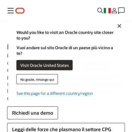
Menu
Close
Settori
Would you like to visit an Oracle country site closer
to you?
Beni di largo consumo
Vuoi andare sul sito Oracle di un paese più vicino a
te?
Promuovi nuovi flussi di ricavi e tempi di
commercializzazione più rapidi, migliora la resilienza
Visit Oracle United States
della supply chain, fidelizza il brand, semplifica la
produzione e l'evasione e gestisci una forza lavoro con
No grazie, rimango qui
soluzioni integrate di Oracle. Scopri come aziende come
la tua possono superare le aspettative dei consumatori
See this page for a different country/region
con efficienza operativa e sostenibilità.
Richiedi una demo
Leggi delle forze che plasmano il settore CPG