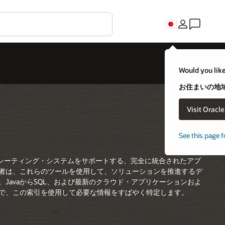
Would you like
お住まいの地域
Visit Oracl
See this page f
ペレーティング・システムをサポートする、完全に統合されたアプ
者は、これらのツールを使用して、ソリューションを推進するデ
avaからSQL、および最新のクラウド・アプリケーションおよ
で、この索引を使用して必要な情報をすばやく特定します。