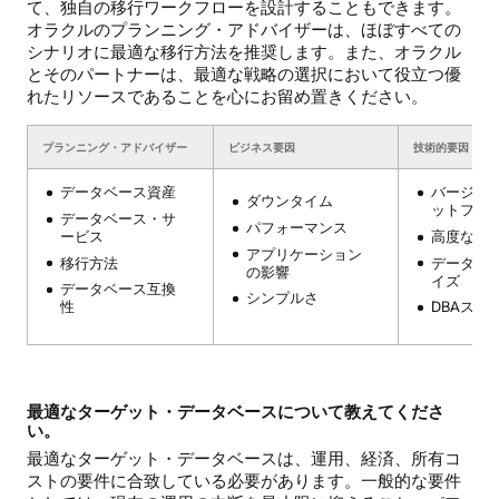
て、独自の移行ワークフローを設計することもできます。
オラクルのプランニング・アドバイザーは、ほぼすべての
シナリオに最適な移行方法を推奨します。また、オラクル
とそのパートナーは、最適な戦略の選択において役立つ優
れたリソースであることを心にお留め置きください。
プランニング・アドバイザー
ビジネス要因
技術的要因
データベース資産
バージョ
ダウンタイム
ットフォ
データベース・サ
パフォーマンス
ービス
高度な機
アプリケーション
移行方法
データベ
の影響
イズ
データベース互換
シンプルさ
性
DBAスキ
最適なターゲット・データベースについて教えてくださ
い。
最適なターゲット・データベースは、運用、経済、所有コ
ストの要件に合致している必要があります。一般的な要件