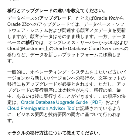
移行とアップグレードの違いを教えてください。
データベースの
アップグレード
、たとえばOracle 19cから
Oracle 23cへのアップグレードでは、データベース・ソフ
トウェア・システムおよび関連する顧客メタデータを更新
しますが、顧客データはそのまま残します。一方、データ
ベースの
移行
では、オンプレミス・サーバーからOCIおよび
Cloud@Customer上のOracle Database Cloud Servicesへの
移行など、データを新しいプラットフォームに移動しま
す。
一般的に、オペレーティング・システムをまたいだ古いバ
ージョンから新しいバージョンへの移行や、文字セットの
移行にもアップグレードが必要とされます。ただし、アッ
プグレードの実行順序には柔軟性があり、移行の前、最
中、あるいは後に実行することができます。この順序の決
定は、
Oracle Database Upgrade Guide（PDF）
および
Cloud Premigration Advisor Tool
に記載されているよう
に、ビジネス要因と技術要因の両方に基づいて行われま
す。
オラクルの移行方法について教えてください。