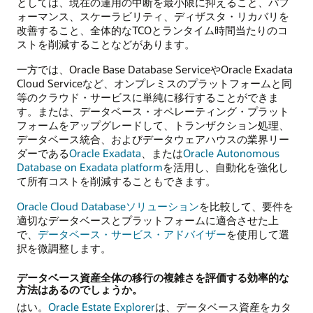
としては、現在の運用の中断を最小限に抑えること、パフ
ォーマンス、スケーラビリティ、ディザスタ・リカバリを
改善すること、全体的なTCOとランタイム時間当たりのコ
ストを削減することなどがあります。
一方では、Oracle Base Database ServiceやOracle Exadata
Cloud Serviceなど、オンプレミスのプラットフォームと同
等のクラウド・サービスに単純に移行することができま
す。または、データベース・オペレーティング・プラット
フォームをアップグレードして、トランザクション処理、
データベース統合、およびデータウェアハウスの業界リー
ダーである
Oracle Exadata
、または
Oracle Autonomous
Database on Exadata platform
を活用し、自動化を強化し
て所有コストを削減することもできます。
Oracle Cloud Databaseソリューション
を比較して、要件を
適切なデータベースとプラットフォームに適合させた上
で、
データベース・サービス・アドバイザー
を使用して選
択を微調整します。
データベース資産全体の移行の複雑さを評価する効率的な
方法はあるのでしょうか。
はい。
Oracle Estate Explorer
は、データベース資産をカタ