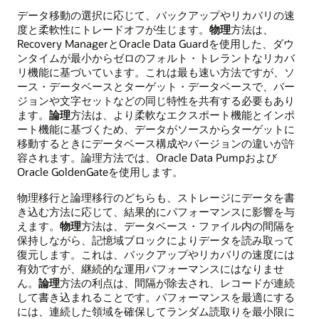
データ移動の選択に応じて、バックアップやリカバリの速
度と柔軟性にトレードオフが生じます。
物理
方法は、
Recovery ManagerとOracle Data Guardを使用した、ダウ
ンタイムが最小からゼロのフォルト・トレラントなリカバ
リ機能に基づいています。これは最も速い方法ですが、ソ
ース・データベースとターゲット・データベースで、バー
ジョンや文字セットなどの同じ特性を共有する必要もあり
ます。
論理
方法は、より柔軟なエクスポート機能とインポ
ート機能に基づくため、データがソースからターゲットに
移動するときにデータベース構成やバージョンの違いが許
容されます。論理方法では、Oracle Data Pumpおよび
Oracle GoldenGateを使用します。
物理移行と論理移行のどちらも、ストレージにデータを書
き込む方法に応じて、結果的にパフォーマンスに影響を与
えます。
物理
方法は、データベース・ファイル内の間隔を
保持しながら、記憶域ブロックによりデータを読み取って
復元します。これは、バックアップやリカバリの速度には
有効ですが、継続的な運用パフォーマンスにはなりませ
ん。
論理
方法の利点は、間隔が除去され、レコードが連続
して書き込まれることです。パフォーマンスを最適にする
には、連続した領域を確保してランダム読取りを最小限に