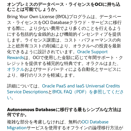
オンプレミスのデータベース・ライセンスをOCIに持ち込
むことは可能でしょうか。
Bring Your Own License (BYOL)プログラムは、データベー
ス・ライセンスをOCI Databaseクラウド・サービスに移行
する際に、より少ない費用でより多くのことを行えるよう
にする包括的な金銭的および機能的インセンティブを提供
します。ライセンス譲渡は、コスト・パフォーマンスの向
上と総所有コストの削減により、オラクルへの投資を最新
化できるように設計されています。
Oracle Support
Rewards
は、OCIで使用した金額に応じて年間サポート・ク
レジットを提供する補完的な特典です。オラクルはまた、
オラクル
およびサードパーティによる自動化とサービスに
より、移行のリスクを軽減します。
詳細については、
Oracle PaaS and IaaS Universal Credits
Service Descriptions
と
BYOL FAQ（PDF）を参照してくださ
い
。
Autonomous Databaseに移行する最もシンプルな方法は
何ですか。
複雑な部分を考慮しなければ、無料の
OCI Database
Migration
サービスを使用するオフラインの論理移行方法が