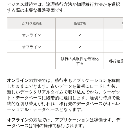
ビジネス継続性は、論理移行方法か物理移行方法かを選択
する際の主要な推進要因です。
ビジネス継続性
論理方法
物理
オンライン
✓
✓
オフライン
✓
✓
移行の柔軟性を最適化
移行速度を
する
オンライン
の方法では、移行中もアプリケーションを稼働
したままにできます。古いデータを最初にロードした後、
新しいデータをリアルタイムで取り込んでから、ターゲッ
ト・データベースに段階的に適用します。適切な時点で最
終的な切り替えが行われ、移行先のデータベースがオペレ
ーショナル・データベースとなります。
オフライン
の方法では、アプリケーションは稼働せず、デ
ータベースは1回の操作で移行されます。