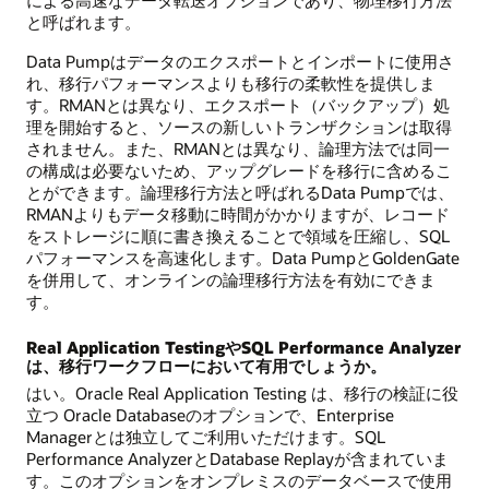
による高速なデータ転送オプションであり、物理移行方法
と呼ばれます。
Data Pumpはデータのエクスポートとインポートに使用さ
れ、移行パフォーマンスよりも移行の柔軟性を提供しま
す。RMANとは異なり、エクスポート（バックアップ）処
理を開始すると、ソースの新しいトランザクションは取得
されません。また、RMANとは異なり、論理方法では同一
の構成は必要ないため、アップグレードを移行に含めるこ
とができます。論理移行方法と呼ばれるData Pumpでは、
RMANよりもデータ移動に時間がかかりますが、レコード
をストレージに順に書き換えることで領域を圧縮し、SQL
パフォーマンスを高速化します。Data PumpとGoldenGate
を併用して、オンラインの論理移行方法を有効にできま
す。
Real Application TestingやSQL Performance Analyzer
は、移行ワークフローにおいて有用でしょうか。
はい。Oracle Real Application Testing は、移行の検証に役
立つ Oracle Databaseのオプションで、Enterprise
Managerとは独立してご利用いただけます。SQL
Performance AnalyzerとDatabase Replayが含まれていま
す。このオプションをオンプレミスのデータベースで使用