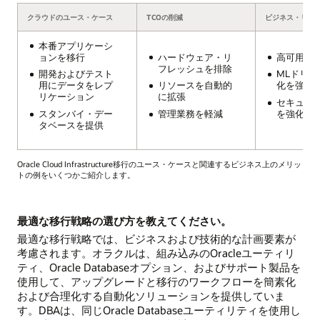
クラウドのユース・ケース
TCOの削減
ビジネス・リス
本番アプリケーシ
ョンを移行
ハードウェア・リ
高可用性
フレッシュを排除
開発およびテスト
MLドリブ
用にデータをレプ
リソースを自動的
化を強化
リケーション
に拡張
セキュリ
スタンバイ・デー
管理業務を軽減
を強化
タベースを提供
Oracle Cloud Infrastructure移行のユース・ケースと関連するビジネス上のメリッ
トの例をいくつかご紹介します。
最適な移行戦略の選び方を教えてください。
最適な移行戦略では、ビジネスおよび技術的な計画要素が
考慮されます。オラクルは、組み込みのOracleユーティリ
ティ、Oracle Databaseオプション、およびサポート製品を
使用して、アップグレードと移行のワークフローを簡素化
および合理化する自動化ソリューションを提供していま
す。DBAは、同じOracle Databaseユーティリティを使用し