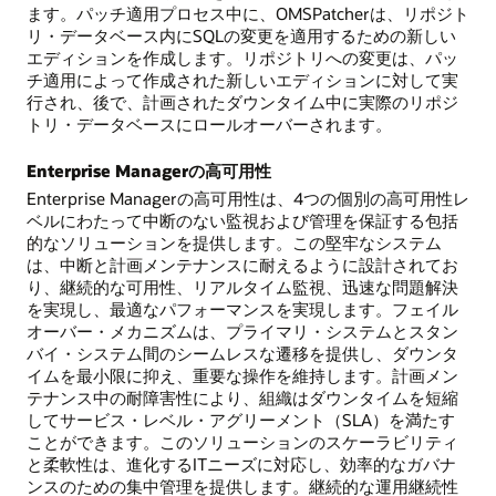
ます。パッチ適用プロセス中に、OMSPatcherは、リポジト
リ・データベース内にSQLの変更を適用するための新しい
エディションを作成します。リポジトリへの変更は、パッ
チ適用によって作成された新しいエディションに対して実
行され、後で、計画されたダウンタイム中に実際のリポジ
トリ・データベースにロールオーバーされます。
Enterprise Managerの高可用性
Enterprise Managerの高可用性は、4つの個別の高可用性レ
ベルにわたって中断のない監視および管理を保証する包括
的なソリューションを提供します。この堅牢なシステム
は、中断と計画メンテナンスに耐えるように設計されてお
り、継続的な可用性、リアルタイム監視、迅速な問題解決
を実現し、最適なパフォーマンスを実現します。フェイル
オーバー・メカニズムは、プライマリ・システムとスタン
バイ・システム間のシームレスな遷移を提供し、ダウンタ
イムを最小限に抑え、重要な操作を維持します。計画メン
テナンス中の耐障害性により、組織はダウンタイムを短縮
してサービス・レベル・アグリーメント（SLA）を満たす
ことができます。このソリューションのスケーラビリティ
と柔軟性は、進化するITニーズに対応し、効率的なガバナ
ンスのための集中管理を提供します。継続的な運用継続性