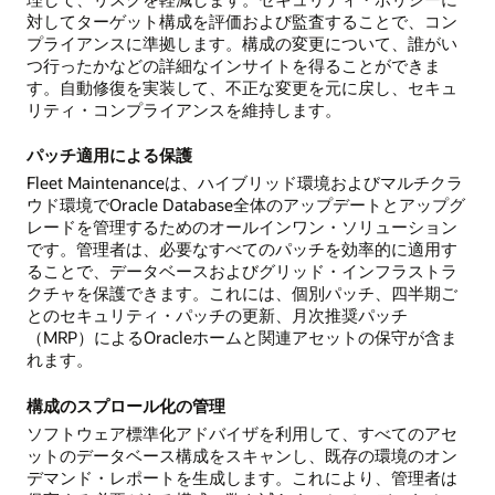
対してターゲット構成を評価および監査することで、コン
プライアンスに準拠します。構成の変更について、誰がい
つ行ったかなどの詳細なインサイトを得ることができま
す。自動修復を実装して、不正な変更を元に戻し、セキュ
リティ・コンプライアンスを維持します。
パッチ適用による保護
Fleet Maintenanceは、ハイブリッド環境およびマルチクラ
ウド環境でOracle Database全体のアップデートとアップグ
レードを管理するためのオールインワン・ソリューション
です。管理者は、必要なすべてのパッチを効率的に適用す
ることで、データベースおよびグリッド・インフラストラ
クチャを保護できます。これには、個別パッチ、四半期ご
とのセキュリティ・パッチの更新、月次推奨パッチ
（MRP）によるOracleホームと関連アセットの保守が含ま
れます。
構成のスプロール化の管理
ソフトウェア標準化アドバイザを利用して、すべてのアセ
ットのデータベース構成をスキャンし、既存の環境のオン
デマンド・レポートを生成します。これにより、管理者は