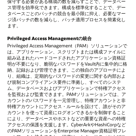
保守する必要がある構成の数を減らすことで、データベー
ス管理を効率化できます。構成を標準化することで、デー
タベースごとのパッチの競合を最小限に抑え、必要なマー
ジ済パッチの数を減らし、パッチ適用プロセスを簡素化し
ます。
Privileged Access Managementの統合
Privileged Access Management（PAM）ソリューションで
は、アプリケーション、スクリプトまたは構成ファイルに
組み込まれたハードコードされたアプリケーション資格証
明が不要になり、脆弱なパスワードをVault内に集中的に格
納、記録および管理できます。この独自のアプローチによ
り、組織は、定期的なパスワードの変更に関する内部およ
び規制コンプライアンス要件に準拠し、すべてのシステ
ム、データベースおよびアプリケーションで特権アクセス
を監視および監査できます。PAMソリューションでは、ア
カウントのパスワードを一元管理し、特権アカウントと非
特権アカウントにアクセス・ルールを設けて、誰がそのア
カウントを使って資産にログオンできるかを制御すること
により、データベースやホストなどの重要な資産への特権
アクセスの保護を支援します。CyberArkやHashiCorpなど
のPAMソリューションをEnterprise Manager資格証明フレ