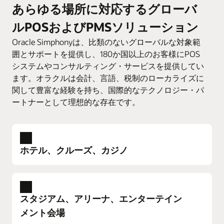
付けと、複数のキッチン・ステーションでのタイミン
デバイスからリアルタイムで最適化できます。
あらゆる場所に対応するグローバ
す。お気に入りのオンライン注文プラットフォーム、
クで一度に更新し、スタッフの間接費を軽減できま
グの管理を簡単に行えます。
配達サービス、モバイル支払処理などを簡単に接続で
す。
ルPOSおよびPMSソリューション
リアルタイムのテーブル管理および会話による注文
きます。
Oracle Simphony KDSは、店舗接客係、セルフサービ
Oracle Simphonyは、比類のないグローバルな対象範
予約および待機リストの管理
Oracle Simphonyセルフサービス・キオスクの詳細
ス・キオスク、ドライブスルー、Webサイト、モバイ
Oracle Cloud Marketplaceは、厳しい基準を満たした
囲とサポートを提供し、180か国以上のお客様にPOS
ル注文アプリ、サードパーティ配達アプリなど、複数
ギフトおよびロイヤルティ・プログラムの管理
Oracle Simphony統合パートナーの堅牢なエコシステム
システムやコンサルティング・サービスを提供してい
のチャネルからの注文を管理するのに役立ちます。
レポートの作成と分析
を提供します。レストランのニーズに合わせたPOSシ
ます。オラクルは会計、言語、税制のローカライズに
ステムのカスタマイズを、かつてないほど簡単に行え
関して豊富な経験を持ち、国際的なテクノロジー・パ
の詳細Oracle Simphonyキッチン・ディスプレイ・シス
在庫管理
テムの詳細
ます。
ートナーとして理想的な存在です。
従業員管理
Oracle Simphony POS統合の詳細
メニュー管理
Oracle Simphonyの詳細
ホテル、クルーズ、カジノ
ホテル、クルーズ、カジノ
優れたゲスト・エクスペリエンスをパーソナラ
スタジアム、アリーナ、エンターテイン
イズできます。強力な分析でロイヤルティ・プ
メント会場
ログラムを管理できます。Oracle Simphonyに、