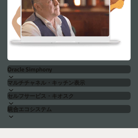
Oracle Simphony
マルチチャネル・キッチン表示
Oracle Simphony POSシステムは、レストランの総合管
セルフサービス・キオスク
理向けに構築されています。Simphonyは、地元のカフ
Simphonyは、Oracle Simphony Kitchen Display
ェや象徴的なファイン・ダイニング・レストランから
統合エコシステム
Systems （KDS）と連携して、厨房の効率性を高め、ミ
グローバルなクイック・サービス・チェーンまで、世
Simphonyは、Oracle Simphonyセルフサービス・キオ
スを減らし、料理の質を高め、サービス速度を最適化
界中の人気レストランを支援しています。オールイン
スク・ハードウェアとサードパーティ・キオスクを強
しています。タッチ・スクリーン、バンプ・バー、リ
ワンのクラウドPOSプラットフォームであるため、レ
Simphonyは、セキュアでオープンなAPI上に構築さ
化して、待ち行列や待ち時間を短縮します。価格、メ
モート表示により、厨房スタッフは、調理の優先順位
ストラン経営者はオンライン業務と店舗業務を任意の
れ、Microsoft WindowsまたはOracle Linuxで動作しま
ニュー・オプション、アップセル項目を複数のキオス