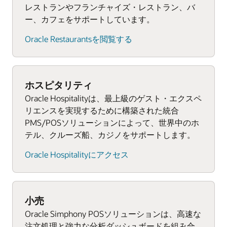
小型の売店POSシステムと会場や高級スイー
文処理に高度な分析と強力なレポートを組み合
レストランやフランチャイズ・レストラン、バ
クラウドおよびオンプレミス・ソリューショ
ルドおよび据置型POSタブレット
トの管理ソフトウェア
わせたものです。
ー、カフェをサポートしています。
ンとサードパーティ・アプリケーションの統
キッチン表示システム、周辺機器、在庫管理
従業員スケジューリング・ソフトウェアと在
合
堅牢でフル装備のPOSワークステーション
Oracle Restaurantsを閲覧する
ツール
庫管理ツール
クラウドでの小売注文管理
貴社施設に関する無料相談を受ける
従業員スケジューリング・ソフトウェアと在
ロイヤルティ・プログラム管理
庫管理ツール
高度な在庫計画、ブランド・コンプライアン
ホスピタリティ・ソリューションの詳細
サードパーティ・レストラン・アプリとの統
ス管理、需要予測
ホスピタリティ
クラウドベースのレポートおよび分析ツール
合機能
Oracle Hospitalityは、最上級のゲスト・エクスペ
と従業員スケジューリング・ソフトウェア
最適化サービスと商品財務計画の提供
リエンスを実現するために構築された統合
会場について無料相談を受ける
サードパーティ・レストラン・アプリとの統
サードパーティ・アプリケーションの統合
PMS/POSソリューションによって、世界中のホ
合サポート
スポーツ・エンターテインメント向けソリュー
テル、クルーズ船、カジノをサポートします。
Oracle Retailのデモをリクエストする
ションの詳細
店舗について無料相談を受ける
Oracle Hospitalityにアクセス
Oracle Retail POSシステムの詳細
Oracle Simphony POSシステムの詳細
小売
Oracle Simphony POSソリューションは、高速な
注文処理と強力な分析ダッシュボードを組み合