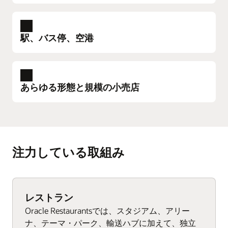
プレミアム・ホスピタリティの水準を高めるお
手伝いをさせてください。個人に合わせた優れ
スタジアム、アリーナ、エンターテインメント会場
たゲスト・サービスを提供し、ロイヤルティを
ペースの速い売店POSシステムで、顧客満足度を
獲得する。この目標は世界中のホスピタリティ
駅、バス停、空港
高め、収益を向上させましょう。ファンはショ
企業に共通であり、それを達成するための普遍
ーを楽しむ時間が増え、行列で待つ時間を短縮
的なソリューションも共通しています。すなわ
できます。行列の待ち時間が少なくなるという
駅、バス停、空港
ち、Oracle Simphonyの統合テクノロジーとクラ
ことは、売店の売上が多くなるということで
迅速な注文処理で旅行者の足を止めません。高
ウド・プラットフォームです。
あらゆる形態と規模の小売店
す。Oracle Simphonyセルフサービス・キオス
度な旅行シーズン分析およびレポートにより、
ク、モバイル自動販売機ソリューション、使い
在庫のニーズと従業員のスケジュールを予測し
チェックインからチェックアウト、そしてその
やすいPOSハードウェアによって、会場の顧客満
ます。食事を旅行工程の中で最もスムーズな体
あらゆる形態と規模の小売店
先まで、Oracle Simphonyは高度な施設管理と
足度を迅速に実現できます。
験にします。全面的にカスタマイズできて使い
使いやすいハードウェアで、注文の処理、日常
POSツールを使用して、プレミアム・ホスピタリ
やすいインタフェースにより、スタッフはその
業務の合理化、従業員生産性の最大化、顧客体
ティを提供するのに役立ちます。
ビッグ・ゲーム、チケット完売のコンサート、
注力している取組み
日の旅行者が求めるスピードで注文を処理でき
験のカスタマイズ、販売の向上を実現します。
一生の思い出になるような会場では、Oracle
ます。
Oracle Simphonyの小売クラウド・ソリューショ
洗練されたPOSワークステーションとモバイ
Simphony頼りになるブランドです。
ンを使用すれば、小売業者は顧客の需要を予測
ルPOSタブレット
世界中の空港、駅、バス・ターミナルで、Oracle
し、業務を簡素化して、従業員と消費者の両方
セルフサービス・キオスク・ソフトウェアと
流通と収益の最適化、レポートと分析のKPI
Simphony POSシステムが作業負荷を簡単に管理
レストラン
に刺激を与えることができます。
機敏性に優れたワイヤレス・ハンドヘルド
しているのを目にするでしょう。
柔軟な客室予約ツールと顧客ロイヤルティ・
Oracle Restaurantsでは、スタジアム、アリー
POSタブレット
Oracle Simphonyの小売POSハードウェアは、注
プログラム管理
ナ、テーマ・パーク、輸送ハブに加えて、独立
堅牢で小型のPOS端末と使いやすいハンドヘ