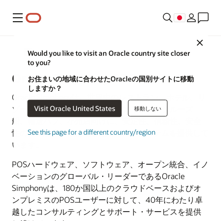
メニュー
Close
飲食業界
Would you like to visit an Oracle country site closer
to you?
Oracle Simphony POSシステム
お住まいの地域に合わせたOracleの国別サイトに移動
しますか？
Oracle Simphonyは、世界中のレストラン、ホテル、リ
Visit Oracle United States
ゾート、カジノ、スタジアム、アリーナ、クルーズ
移動しない
船、輸送ハブ、小売店向けに、安定性、信頼性、安全
性の高い販売時点情報管理（POS）システムを提供して
See this page for a different country/region
います。
POSハードウェア、ソフトウェア、オープン統合、イノ
ベーションのグローバル・リーダーであるOracle
Simphonyは、180か国以上のクラウドベースおよびオ
ンプレミスのPOSユーザーに対して、40年にわたり卓
越したコンサルティングとサポート・サービスを提供