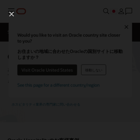
メニュー
ホスピタ
Close
リティ業
Solutions
お客様の成功事例
界の専門
Would you like to visit an Oracle country site closer
家に問い
to you?
合わせる
お住まいの地域に合わせたOracleの国別サイトに移動
Oracle Hospitalityのお客様事例
しますか？
お客様がどのようにOracle Hospitalityソリューションを使用し
Visit Oracle United States
移動しない
てイノベーションを推進し、最高のゲスト・エクスペリエンス
を提供しているかをご覧ください。
See this page for a different country/region
ホスピタリティ業界の専門家に問い合わせる