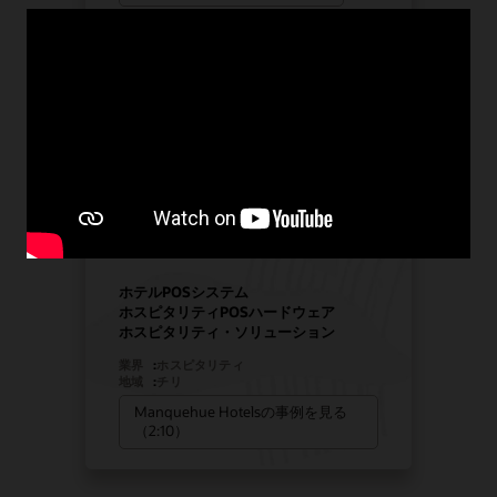
Manquehue Hotelsが戦略的
成長に向けてオラクルのソリ
ューションを選択
ホテルPOSシステム
ホスピタリティPOSハードウェア
ホスピタリティ・ソリューション
業界
:
ホスピタリティ
地域
:
チリ
Manquehue Hotelsの事例を見る
（2:10）