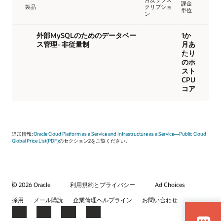
課金
製品
クリプショ
単位
ン
外部MySQLのためのデータベー
1か
ス管理- 非従量制
月あ
たり
のホ
スト
CPU
コア
追加情報:
Oracle Cloud Platform as a Service and Infrastructure as a Service—Public Cloud
Global Price List(PDF)
のセクション2をご覧ください。
© 2026 Oracle
利用規約とプライバシー
Ad Choices
採用
メール購読
企業倫理ヘルプライン
お問い合わせ
Facebook
X
LinkedIn
YouTube