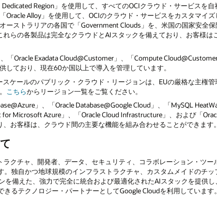
 Dedicated Region」を使用して、すべてのOCIクラウド・サービ
racle Alloy」を使用して、OCIのクラウド・サービスをカスタマ
トラリアの各国で「Government Clouds」を、米国の国家安全保障を目的
す。これらの各製品は完全なクラウドとAIスタックを備えており、お客様
、「Oracle Exadata Cloud@Customer」、「Compute Cloud@
供しており、現在60か国以上で導入を管理しています。
ースケールのパブリック・クラウド・リージョンは、EUの厳格な主権管
。
こちら
からリージョン一覧をご覧ください。
base@Azure」、「Oracle Database@Google Cloud」、「MySQL HeatWave
 for Microsoft Azure」、「Oracle Cloud Infrastructure」、および「Oracle 
により、お客様は、クラウド間の主要な機能を組み合わせることができます
いて
インフラストラクチャ、開発者、データ、セキュリティ、コラボレーション・
す。独自かつ地球規模のインフラストラクチャ、カスタムメイドのチップ
ョンを備えた、強力で完全に統合および最適化されたAIスタックを提供し
るテクノロジー・パートナーとしてGoogle Cloudを利用しています