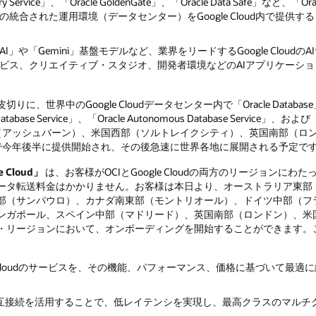
overy Service」、「Oracle GoldenGate」、「Oracle Data Safe」など、
統合された運用環境（データセンター）をGoogle Cloud内で提供
 AI」や「Gemini」基盤モデルなど、業界をリードするGoogle Clou
ビス、クリエイティブ・スタジオ、開発者環境などのAIアプリケーシ
に、世界中のGoogle Cloudデータセンター内で「Oracle Data
base Service」、「Oracle Autonomous Database Service」、および「Orac
米国東部（アッシュバーン）、米国西部（ソルトレイクシティ）、英国南部（
で今年後半に提供開始され、その後急速に世界各地に展開される予定で
le Cloud」
は、お客様がOCIとGoogle Cloudの両方のリージョンに
ータ転送料金はかかりません。お客様は本日より、オーストラリア東部
部（サンパウロ）、カナダ南東部（モントリオール）、ドイツ中部（フ
ンガポール、スペイン中部（マドリード）、英国南部（ロンドン）、米国
・リージョンにおいて、オンボーディングを開始することができます。
e Cloudのサービスを、その機能、パフォーマンス、価格に基づいて最
d間の直接相互接続を活用することで、低レイテンシを実現し、最高クラスのマ