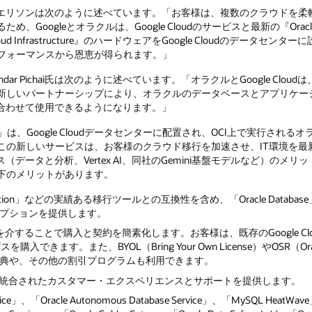
・エリソンは次のように述べています。「お客様は、複数のクラウドを柔
Googleとオラクルは、Google Cloudのサービスと最新の『Oracle
oud Infrastructure』のハードウェアをGoogle Cloudのデータ
フォーマンスから恩恵が得られます。」
あるSundar Pichai氏は次のように述べています。「オラクルとGoogle C
しいパートナーシップにより、オラクルのデータベースとアプリケーションをG
み合わせて使用できるようになります。」
gle Cloud」は、Google Cloudデータセンターに配置され、OCI上で実
新しいサービスは、お客様のクラウド移行を加速させ、IT環境を最新化し、
（データと分析、Vertex AI、同社のGemini基盤モデルなど）のメ
下のメリットがあります。
 Migration」などの実績ある移行ツールとの互換性を含め、「Oracle Databas
プションを提供します。
etplace」を介することで購入と契約を簡素化します。お客様は、既存のGoogle
スを購入できます。また、BYOL（Bring Your Own License）やOSR（Oracl
典や、その他の割引プログラムも利用できます。
クルによる統合されたカスタマー・エクスペリエンスとサポートを提供します。
ervice」、「Oracle Autonomous Database Service」、「MySQL HeatWave