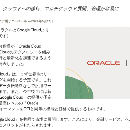
、クラウドへの移行、マルチクラウド展開、管理が容易に
州サニーベール —2024年6月13日
クルとGoogle Cloudより
です）
客様が「Oracle Cloud
ogle Cloudのテクノロジーを組み
行と最新化を加速できるよう
発表しました。
oogle Cloud」は、まず世界11のリー
グを開始する予定です。これ
データ転送料なしで汎用ワー
ます。また、今年後半には新
@Google Cloud」の提供が予定
レベルの「Oracle
パフォーマンスをOCIと同等の機能と価格で提供するものです。
se@Google Cloud」を共同で市場に展開します。これにより、金融サー
にメリットがもたらされます。