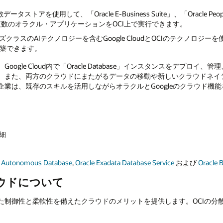
ータストアを使用して、「Oracle E-Business Suite」、「Oracle PeopleSo
ng」など、複数のオラクル・アプリケーションをOCI上で実行できます。
プライズクラスのAIテクノロジーを含むGoogle CloudとOCIのテクノロ
築できます。
ogle Cloud内で「Oracle Database」インスタンスをデプロ
。また、両方のクラウドにまたがるデータの移動や新しいクラウドネイ
業は、既存のスキルを活用しながらオラクルとGoogleのクラウド機
。
細
e Autonomous Database
,
Oracle Exadata Database Service
および
Oracle 
ウドについて
た制御性と柔軟性を備えたクラウドのメリットを提供します。OCIの分