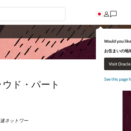
Would you like
お住まいの地域
Visit Oracl
See this page f
クラウド・パート
との高速ネットワー