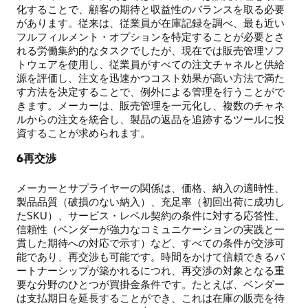
化することで、顧客の期待と収益性のバランスを取る必要
があります。従来は、従業員が在庫記録を調べ、最も近い
フルフィルメント・オプションを特定することが必要とさ
れる労働集約的なタスクでしたが、現在では販売管理ソフ
トウェアを使用し、従業員がすべての注文チャネルと供給
源を評価し、注文を迅速かつコスト効果が高い方法で満た
す方法を決定することで、例外による管理を行うことがで
きます。メーカーは、販売管理を一元化し、複数のチャネ
ルからの注文を統合し、製品の返品を追跡するツールに投
資することが求められます。
6再交渉
メーカーとサプライヤーの関係は、価格、納入の適時性、
製品品質（破損のない納入）、充足率（初回出荷に成功し
たSKU）、サービス・レベル契約の条件に対する応答性、
信頼性（ベンダーが強力なコミュニケーションの実践と一
貫した期待への対応で示す）など、すべての条件が交渉可
能であり、再交渉も可能です。時間をかけて信頼できるパ
ートナーシップが築かれるにつれ、再交渉の対象となる重
要な分野のひとつが買掛金条件です。たとえば、ベンダー
は支払期日を延長することができ、これは在庫の販売を待