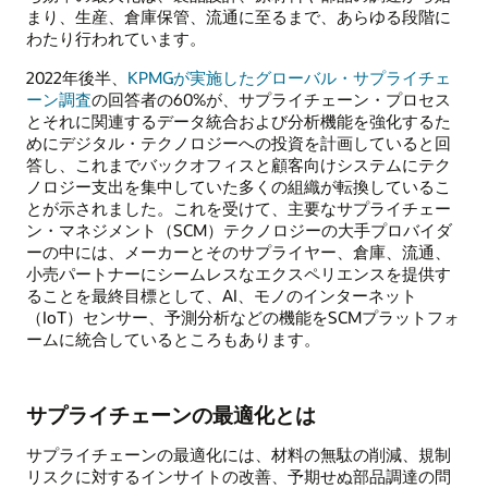
まり、生産、倉庫保管、流通に至るまで、あらゆる段階に
わたり行われています。
2022年後半、
KPMGが実施したグローバル・サプライチェ
ーン調査
の回答者の60%が、サプライチェーン・プロセス
とそれに関連するデータ統合および分析機能を強化するた
めにデジタル・テクノロジーへの投資を計画していると回
答し、これまでバックオフィスと顧客向けシステムにテク
ノロジー支出を集中していた多くの組織が転換しているこ
とが示されました。これを受けて、主要なサプライチェー
ン・マネジメント（SCM）テクノロジーの大手プロバイダ
ーの中には、メーカーとそのサプライヤー、倉庫、流通、
小売パートナーにシームレスなエクスペリエンスを提供す
ることを最終目標として、AI、モノのインターネット
（IoT）センサー、予測分析などの機能をSCMプラットフォ
ームに統合しているところもあります。
サプライチェーンの最適化とは
サプライチェーンの最適化には、材料の無駄の削減、規制
リスクに対するインサイトの改善、予期せぬ部品調達の問