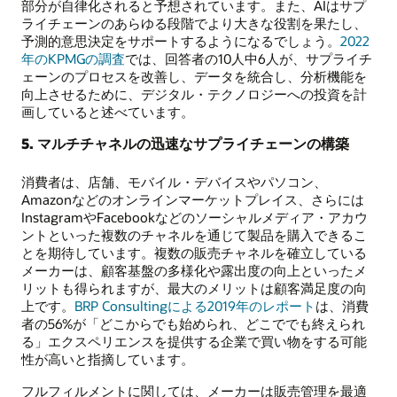
部分が自律化されると予想されています。また、AIはサプ
ライチェーンのあらゆる段階でより大きな役割を果たし、
予測的意思決定をサポートするようになるでしょう。
2022
年のKPMGの調査
では、回答者の10人中6人が、サプライチ
ェーンのプロセスを改善し、データを統合し、分析機能を
向上させるために、デジタル・テクノロジーへの投資を計
画していると述べています。
5. マルチチャネルの迅速なサプライチェーンの構築
消費者は、店舗、モバイル・デバイスやパソコン、
Amazonなどのオンラインマーケットプレイス、さらには
InstagramやFacebookなどのソーシャルメディア・アカウ
ントといった複数のチャネルを通じて製品を購入できるこ
とを期待しています。複数の販売チャネルを確立している
メーカーは、顧客基盤の多様化や露出度の向上といったメ
リットも得られますが、最大のメリットは顧客満足度の向
上です。
BRP Consultingによる2019年のレポート
は、消費
者の56%が「どこからでも始められ、どこででも終えられ
る」エクスペリエンスを提供する企業で買い物をする可能
性が高いと指摘しています。
フルフィルメントに関しては、メーカーは販売管理を最適