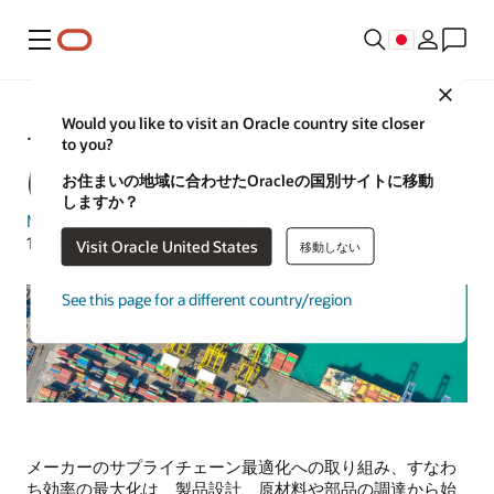
メニュー
Close
Would you like to visit an Oracle country site closer
サプライチェーンの最適化と
to you?
は
お住まいの地域に合わせたOracleの国別サイトに移動
しますか？
Margaret Lindquist
|コンテンツ・ストラテジスト| 2023年
12月4日
Visit Oracle United States
移動しない
See this page for a different country/region
メーカーのサプライチェーン最適化への取り組み、すなわ
ち効率の最大化は、製品設計、原材料や部品の調達から始