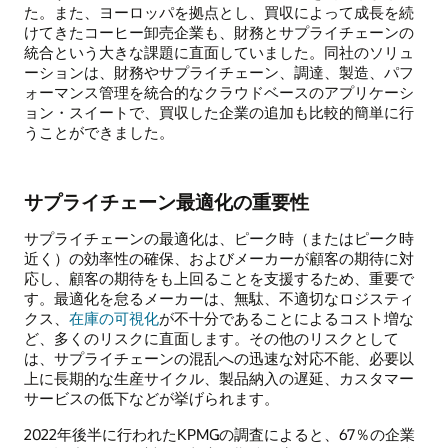
た。また、ヨーロッパを拠点とし、買収によって成長を続
けてきたコーヒー卸売企業も、財務とサプライチェーンの
統合という大きな課題に直面していました。同社のソリュ
ーションは、財務やサプライチェーン、調達、製造、パフ
ォーマンス管理を統合的なクラウドベースのアプリケーシ
ョン・スイートで、買収した企業の追加も比較的簡単に行
うことができました。
サプライチェーン最適化の重要性
サプライチェーンの最適化は、ピーク時（またはピーク時
近く）の効率性の確保、およびメーカーが顧客の期待に対
応し、顧客の期待をも上回ることを支援するため、重要で
す。最適化を怠るメーカーは、無駄、不適切なロジスティ
クス、
在庫の可視化
が不十分であることによるコスト増な
ど、多くのリスクに直面します。その他のリスクとして
は、サプライチェーンの混乱への迅速な対応不能、必要以
上に長期的な生産サイクル、製品納入の遅延、カスタマー
サービスの低下などが挙げられます。
2022年後半に行われたKPMGの調査によると、67％の企業