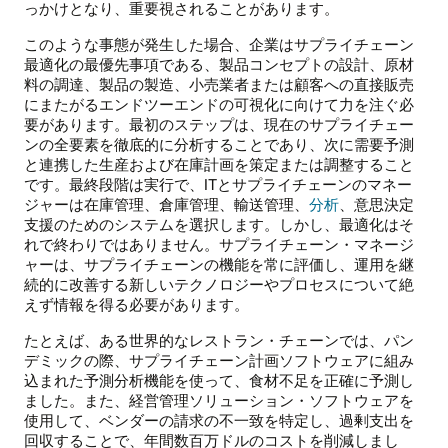
っかけとなり、重要視されることがあります。
このような事態が発生した場合、企業はサプライチェーン
最適化の最優先事項である、製品コンセプトの設計、原材
料の調達、製品の製造、小売業者または顧客への直接販売
にまたがるエンドツーエンドの可視化に向けて力を注ぐ必
要があります。最初のステップは、現在のサプライチェー
ンの全要素を徹底的に分析することであり、次に需要予測
と連携した生産および在庫計画を策定または調整すること
です。最終段階は実行で、ITとサプライチェーンのマネー
ジャーは在庫管理、倉庫管理、輸送管理、
分析
、意思決定
支援のためのシステムを選択します。しかし、最適化はそ
れで終わりではありません。サプライチェーン・マネージ
ャーは、サプライチェーンの機能を常に評価し、運用を継
続的に改善する新しいテクノロジーやプロセスについて絶
えず情報を得る必要があります。
たとえば、ある世界的なレストラン・チェーンでは、パン
デミックの際、サプライチェーン計画ソフトウェアに組み
込まれた予測分析機能を使って、食材不足を正確に予測し
ました。また、経営管理ソリューション・ソフトウェアを
使用して、ベンダーの請求の不一致を特定し、過剰支出を
回収することで、年間数百万ドルのコストを削減しまし