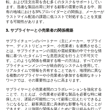
転、および注文出荷を含む多くのタスクをサポートしてい
ます。迅速な製品出荷に対する顧客の需要が高まる中、固
有の地域における3PLプロバイダーとの関係は、メーカーが
ラストマイル配送の課題に低コストで対処することを支援
する可能性があります。
3. サプライヤーと小売業者の関係構築
サプライチェーンのパートナー（主にメーカー、サプライ
ヤー、ディストリビューター、小売業者）を連携させるこ
とは、サプライチェーンの混乱や需給変動の中で十分な情
報に基づいたタイムリーな意思決定を行う上で不可欠で
す。このような関係を構築する唯一の方法は、すべてのサ
プライチェーンメンバーが統合的なシステムを使用して、
リアルタイムで情報を共有することであり、地理的に異な
る複数のサプライヤーや小売業者が参加する複雑なネット
ワークでは、その重要性はさらに高まります。
サプライヤーと小売業者間のコラボレーションを強化する
ことで、たとえば、小売業者が必要な製品を必要な時に確
保したり、遅延の可能性について顧客に伝えたりできるよ
うになるなど、顧客満足度に具体的な影響を与えることが
できます。より強固な関係を築くために取り組みを行って