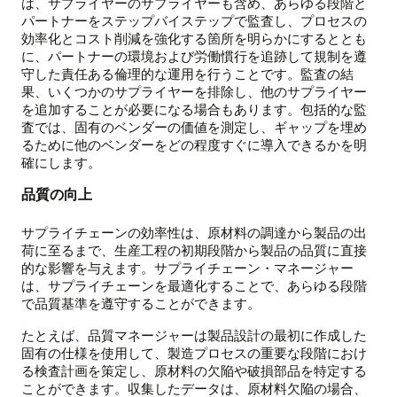
は、サプライヤーのサプライヤーも含め、あらゆる段階と
パートナーをステップバイステップで監査し、プロセスの
効率化とコスト削減を強化する箇所を明らかにするととも
に、パートナーの環境および労働慣行を追跡して規制を遵
守した責任ある倫理的な運用を行うことです。監査の結
果、いくつかのサプライヤーを排除し、他のサプライヤー
を追加することが必要になる場合もあります。包括的な監
査では、固有のベンダーの価値を測定し、ギャップを埋め
るために他のベンダーをどの程度すぐに導入できるかを明
確にします。
品質の向上
サプライチェーンの効率性は、原材料の調達から製品の出
荷に至るまで、生産工程の初期段階から製品の品質に直接
的な影響を与えます。サプライチェーン・マネージャー
は、サプライチェーンを最適化することで、あらゆる段階
で品質基準を遵守することができます。
たとえば、品質マネージャーは製品設計の最初に作成した
固有の仕様を使用して、製造プロセスの重要な段階におけ
る検査計画を策定し、原材料の欠陥や破損部品を特定する
ことができます。収集したデータは、原材料欠陥の場合、