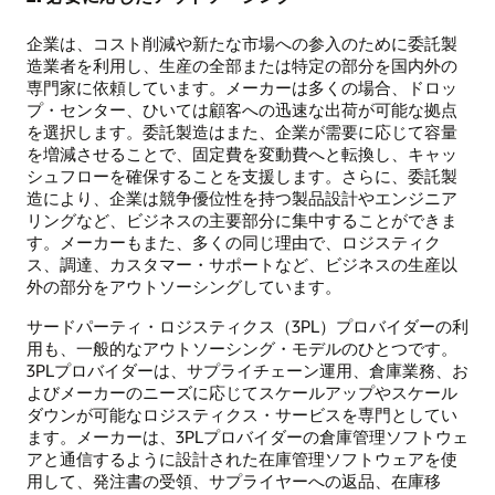
企業は、コスト削減や新たな市場への参入のために委託製
造業者を利用し、生産の全部または特定の部分を国内外の
専門家に依頼しています。メーカーは多くの場合、ドロッ
プ・センター、ひいては顧客への迅速な出荷が可能な拠点
を選択します。委託製造はまた、企業が需要に応じて容量
を増減させることで、固定費を変動費へと転換し、キャッ
シュフローを確保することを支援します。さらに、委託製
造により、企業は競争優位性を持つ製品設計やエンジニア
リングなど、ビジネスの主要部分に集中することができま
す。メーカーもまた、多くの同じ理由で、ロジスティク
ス、調達、カスタマー・サポートなど、ビジネスの生産以
外の部分をアウトソーシングしています。
サードパーティ・ロジスティクス（3PL）プロバイダーの利
用も、一般的なアウトソーシング・モデルのひとつです。
3PLプロバイダーは、サプライチェーン運用、倉庫業務、お
よびメーカーのニーズに応じてスケールアップやスケール
ダウンが可能なロジスティクス・サービスを専門としてい
ます。メーカーは、3PLプロバイダーの倉庫管理ソフトウェ
アと通信するように設計された在庫管理ソフトウェアを使
用して、発注書の受領、サプライヤーへの返品、在庫移