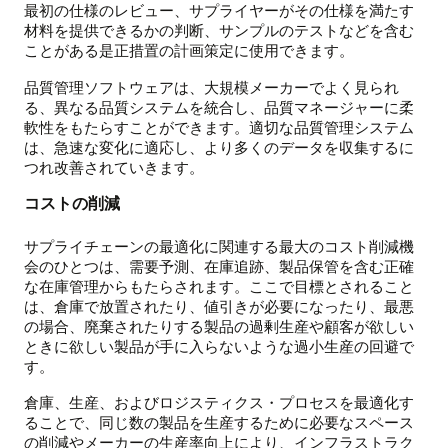
最初の仕様のレビュー、サプライヤーがその仕様を満たす
材料を提供できるかの判断、サンプルのテストなどを含む
ことがある是正措置の計画策定に使用できます。
品質管理ソフトウェアは、大規模メーカーでよく見られ
る、異なる品質システムを統合し、品質マネージャーに柔
軟性をもたらすことができます。適切な品質管理システム
は、急速な変化に適応し、より多くのデータを収集するに
つれ改善されていきます。
コストの削減
サプライチェーンの最適化に関連する最大のコスト削減機
会のひとつは、需要予測、在庫追跡、製品保管を含む正確
な在庫管理からもたらされます。ここで目標とされること
は、倉庫で放置されたり、値引きが必要になったり、最悪
の場合、廃棄されたりする製品の過剰生産や顧客が欲しい
ときに欲しい製品が手に入らないような過小生産の回避で
す。
倉庫、生産、およびロジスティクス・プロセスを最適化す
ることで、同じ数の製品を生産するために必要なスペース
の削減やメーカーの生産率向上により、インフラストラク