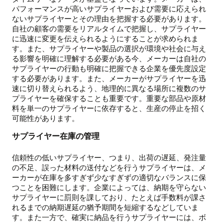
パフォーマンスが高いサプライヤーおよび需要に応えられ
ないサプライヤーとその理由を把握する必要があります。
自社の顧客の需要をリアルタイムで把握し、サプライヤー
に迅速に変更を伝えられるようにすることが求められま
す。また、サプライヤーや製品の選択が環境や社会に与え
る影響を明確に理解する必要がある今、メーカーは自社の
サプライヤーの行動も明確に把握できる企業を優先度設定
する必要があります。また、メーカーがサプライヤーを迅
速に切り替えられるよう、地理的に異なる場所に複数のサ
プライヤーを確保することも重要です。重要な部品や原材
料を単一のサプライヤーに依存すると、生産の停止を招く
可能性があります。
サプライヤー在庫の管理
信頼性の低いサプライヤー、つまり、出荷の遅延、発注量
の不足、誤った材料の送付などを行うサプライヤーは、メ
ーカーが在庫を多すぎず少なすぎずの適切なバランスに保
つことを困難にします。企業によっては、納期を守らない
サプライヤーに罰則を課しており、たとえば手数料が課さ
れるまでの納期遅延の猶予期間を短縮するなどしていま
す。また一方で、確実に納品を行うサプライヤーには、ボ