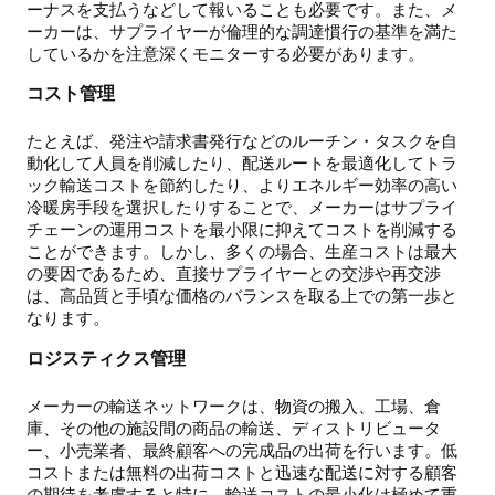
ーナスを支払うなどして報いることも必要です。また、メ
ーカーは、サプライヤーが倫理的な調達慣行の基準を満た
しているかを注意深くモニターする必要があります。
コスト管理
たとえば、発注や請求書発行などのルーチン・タスクを自
動化して人員を削減したり、配送ルートを最適化してトラ
ック輸送コストを節約したり、よりエネルギー効率の高い
冷暖房手段を選択したりすることで、メーカーはサプライ
チェーンの運用コストを最小限に抑えてコストを削減する
ことができます。しかし、多くの場合、生産コストは最大
の要因であるため、直接サプライヤーとの交渉や再交渉
は、高品質と手頃な価格のバランスを取る上での第一歩と
なります。
ロジスティクス管理
メーカーの輸送ネットワークは、物資の搬入、工場、倉
庫、その他の施設間の商品の輸送、ディストリビュータ
ー、小売業者、最終顧客への完成品の出荷を行います。低
コストまたは無料の出荷コストと迅速な配送に対する顧客
の期待を考慮すると特に、輸送コストの最小化は極めて重