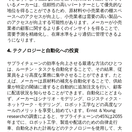
いるメーカーは、信頼性の高いパートナーとして優先的な
地位を得ることができるため、原材料や小売業者の棚スペ
ースへのアクセスが向上し、小売業者は需要の高い製品へ
のアクセスが向上する可能性があります。メーカーが小売
業者の顧客に関するより多くのインサイトを得ることで、
需要予測を精緻化し、在庫水準をより適切に管理できるよ
うになります。
4. テクノロジーと自動化への投資
サプライチェーンの効率を向上させる最適な方法のひとつ
は、ルーチン・タスクを自動化することで、その結果、従
業員をより高度な業務に集中させることができます。たと
えば、メーカーは原材料の補充を自動化することで、供給
量が特定の閾値に達すると自動的に追加注文を行い、顧客
に配送状況を知らせることができます。自動化にとどまら
ず、メーカーはシナリオ・モデリング、ロジスティクス・
ネットワーク・モデリング、ロボット工学などの高度なツ
ールのメリットを享受し始めています。Ernst ＆Young
researchの調査によると、サプライチェーンの45%は2035
年までに、ロボット工学、製造や配送のための自律走行
車、自動化された計画などのテクノロジーを使用して、大