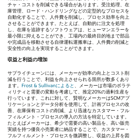
チャ・コストを削減できる場合があります。受注処理、在
庫管理、ロード・ハンドリングなどの定型的なプロセスを
自動化することで、人件費を削減し、プロセス効率を向上
させることができます。たとえば、自動的に注文を処理
し、在庫を追跡するソフトウェアは、ヒューマンエラーを
最小限に抑えることができ、工場内の最終目的地まで部品
や完成品を移動させる自律運転運搬車は、人件費の削減と
安全性の向上を実現することができます。
収益と利益の増加
サプライチェーンには、メーカーが効率の向上とコスト削
減を行うことで、利益を向上させられる箇所が数多くあり
ます。
Frost & Sullivanによると
、メーカーは市場のボラテ
ィリティと需要の変動を考慮して、推定20%の過剰生産を
行っています。これに対して、賢明なメーカーはSCMアプ
リケーションとデータ分析を使用して、計画プロセスの改
善、在庫保有コストの削減、より迅速なカスタマー・フル
フィルメント・プロセスの導入の方法を特定しています。
たとえばメーカーは、希少で需要の高い製品を、高い販売
実績を持つ優良小売業者に納品することで、カスタマー・
フルフィルメント・プロセスを微調整し、収益の上昇を図