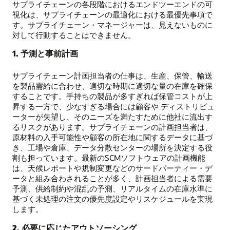
サプライチェーンの各段階におけるエンドツーエンドの可
視化は、サプライチェーンの最適化における最優先事項で
す。サプライチェーン・マネージャーは、見えないものに
対して行動することはできません。
1. 予測と事前計画
サプライチェーン計画担当者の仕事は、生産、保管、輸送
を製品需給に合わせ、適切な時期に適切な量の在庫を確保
することです。手持ちの製品が多すぎれば保管コストが上
昇する一方で、少なすぎる場合には顧客や ディストリビュ
ーターが失望し、そのニーズを満たすために他社に流出す
るリスクがあります。サプライチェーンの計画担当者は、
原材料の入手可能性や顧客の所在地に関するデータに基づ
き、工場や倉庫、データ分散センターの場所を決定する役
割も担っています。最新のSCMソフトウェアの計画機能
は、天候レポートや規制変更などのサードパーティー・デ
ータと組み合わされることが多く、計画担当者による需要
予測、供給制約や混乱の予測、リアルタイムの在庫水準に
基づく未処理の注文の優先度設定やリスケジュールを実現
します。
2. 必要に応じたアウトソーシング