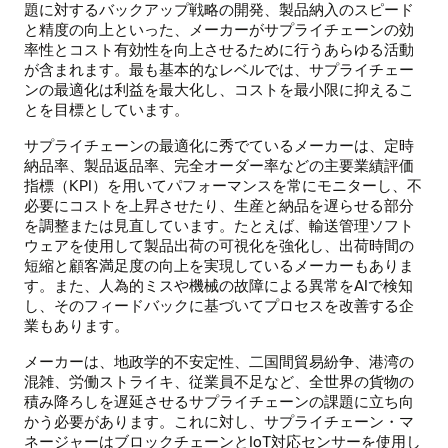
題に対するバックアップ戦略の開発、製品納入のスピード
と精度の向上といった、メーカーがサプライチェーンの効
率性とコスト有効性を向上させるために行うあらゆる活動
が含まれます。最も基本的なレベルでは、サプライチェー
ンの最適化は利益を最大化し、コストを最小限に抑えるこ
とを目標としています。
サプライチェーンの最適化に秀でているメーカーは、定時
納品率、製品返品率、完全オーダー率などの主要業績評価
指標（KPI）を用いてパフォーマンスを常にモニターし、不
必要にコストを上昇させたり、生産と納品を遅らせる部分
を調整または見直しています。たとえば、輸送管理ソフト
ウェアを使用して製品出荷の可視化を強化し、出荷時間の
短縮と顧客満足度の向上を実現しているメーカーもありま
す。また、人為的ミスや機械の故障による異常をAIで検知
し、そのフィードバックに基づいてプロセスを改善する企
業もあります。
メーカーは、地政学的不安定性、二国間貿易紛争、港湾の
混雑、労働ストライキ、従業員不足など、全世界の貨物の
積み降ろしを遅延させるサプライチェーンの課題に立ち向
かう必要があります。これに対し、サプライチェーン・マ
ネージャーはブロックチェーンとIoT対応センサーを使用し