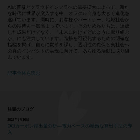
エグゼクティブ向け概要: Oracle Clean Cloud: クラ
AIの普及とクラウドインフラへの需要拡大によって、新た
ウドにおける、より持続可能なコンピューティン
グ・プラットフォーム (PDF)
社会的影響に関するデータシート（PDF）
な時代に世界が突入する中、オラクル自身も大きく進化を
遂げています。同時に、お客様やパートナー、地域社会か
ビデオ:オラクルのデータセンターにおけるエネルギ
人工知能
らの期待も一層高まっています。そのため私たちは、達成
ー削減 (2:35)
人間の論理的思考を強化し、データ・パターンを認識す
した成果だけでなく、「未来に向けてどのように取り組む
ビデオ: オラクルのハードウェアの再利用とリサイク
るとともに、複雑な業務も日常業務も自動化できます。
か」にも注力しています。進捗を可視化するための明確な
ル (1:52)
指標を掲げ、自らに変革を課し、透明性の確保と実社会へ
の真のインパクトの実現に向けて、あらゆる活動に取り組
Oracle AIを知る
んでいます。
Oracle Adaptive Intelligent Applicationsについて
記事全体を読む
注目のブログ
2025年6月30日
OCIカーボン排出量分析—電力ベースの精緻な算出手法の導
入