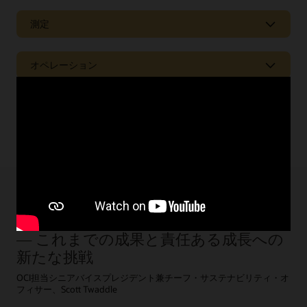
循環型経済
測定
循環型経済
の重要な原則として、物理的な資産とそれを
提供するサービスの分離が挙げられます。たとえば、個
測定できないものは、管理できない
人や組織は、必ずしも物理的にコンピューティング・ハ
ードウェアを所有する必要はありません。必要なのは、
オペレーション
組織の環境への負荷低減の実践において重要なのは、サ
コンピューティング能力そのものです。クラウドは、以
ステナビリティ測定することです。オラクルのリスクお
サステナビリティを自社のビジネスに
下のような形で循環型経済に貢献しています。
よびパフォーマンス管理ソリューションを使用すると、
組み込む
包括的で監査可能、かつタイムリーな環境データを用い
先進的なテクノロジー
環境に配慮した設計:
私たちは、エネルギー効率や脱物
て、サステナビリティの取組みの測定、管理、報告を行
オラクルのサステナビリティ・ソリューションにより、
質化、保守性、リサイクル性などの製品特性を評価し
うことができます。
企業はより環境に配慮した製品を設計し、責任をもって
ます。こうしたエネルギー効率や脱物質化、保守性、
グリーン・クラウド・テクノロジー
材料調達を行い、持続可能な方法で製品を製造および輸
リサイクル性などの評価を継続的に行うことで、循環
サステナビリティ・アナリティクスは、環境データの収
送することができます。オラクルのInternet of Things
型経済へのさらなる貢献をしています。
集を改善し、世界の規制に準拠します。
は、データ・ドリブンなインサイトを提供し、環境への
AI, ML, ブロックチェーン, IoT
統合とシンプル化最適化:
数千ものオンプレミスのデプ
影響を軽減しながら、コストを削減し、さらに高いレベ
お客様は、
人工知能(AI)
や
ビッグデータ
、
ブロックチェ
ロイメントを統合することで、ハードウェアの配送ロ
AIドリブンなOracle Analyticsについて知る
ルのサービス提供を支援します。また、オラクルは耐用
ーン
などの先進的なテクノロジーを活用して、環境全体
ジスティクスがシンプルになります。クラウドの特性
2026年1月27日
年数を迎えた製品の回収プログラムも用意しています。
の影響を減らし、サステナビリティの目標を達成してい
により、新しいハードウェアの配送やスペアパーツの
オラクルのサステナビリティへの歩み
ます。電気自動車用バッテリーのコバルト採掘におい
管理、およびEOLのハードウェアの再利用やリサイク
Oracle Big Dataについて知る
ブログ: Equinixとオラクルは、環境のサステナビリ
— これまでの成果と責任ある成長への
て、採掘プロセスを透明化し紛争地域への資金供与を防
ルが最適化されます。
ティに向けてどう推進しているか
止する
倫理的なサプライチェーンの確保
から、 より大き
新たな挑戦
リソース活用の最大化:
オラクルのデータ・プライバシ
な作物収量を実現するための機械学習（ML）の利用ま
ーとセキュリティに関する慣行を順守しながら、機器
で、先進的なテクノロジーはお客様のサステナビリティ
OCI担当シニアバイスプレジデント兼チーフ・サステナビリティ・オ
の再利用やスペアパーツの回収、パーツの分解を効率
の目標達成を支援しています。
フィサー、Scott Twaddle
的に行います。また、継続的なキャパシティ・プラン
ニングにより、利用効率を高めることができます。