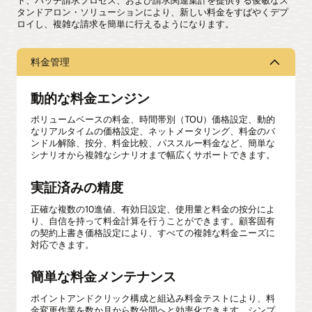
ト、バッチ請求プロセス、および請求関連集計を提供する俊敏なス
タンドアロン・ソリューションにより、新しい料金をすばやくデプ
ロイし、複雑な請求を簡単に行えるようになります。
料金管理
動的な料金エンジン
ボリュームベースの料金、時間帯別（TOU）価格設定、動的
なリアルタイムの価格設定、ネットメータリング、料金のバ
ンドル解除、按分、料金比較、パススルー料金など、簡単な
シナリオから複雑なシナリオまで幅広くサポートできます。
実証済みの精度
正確な複数の10進値、有効日設定、使用量と料金の按分によ
り、自信を持って料金計算を行うことができます。顧客固有
の契約上書き価格設定により、すべての複雑な料金ニーズに
対応できます。
簡単な料金メンテナンス
ポイントアンドクリック構成と組込み料金テストにより、料
金変更作業を数か月から数分間へと効率化できます。シンプ