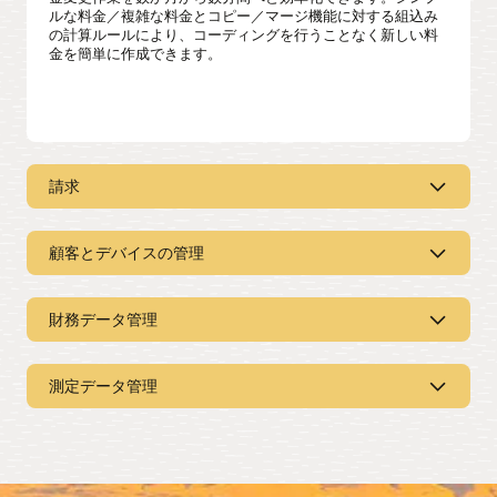
ルな料金／複雑な料金とコピー／マージ機能に対する組込み
の計算ルールにより、コーディングを行うことなく新しい料
金を簡単に作成できます。
請求
顧客とデバイスの管理
迅速かつ柔軟な請求
一般的な請求シナリオや新しい請求シナリオに対する事
財務データ管理
前構成済の料金や請求機能のライブラリを使用して、請
求を迅速にデプロイ、構成、および開始できます。
請求のサポートに必要なすべてのマス
ターデータの取得
商工業（C&I）向け請求
測定データ管理
財務システムとの迅速かつ簡単な統合
開始／停止、アカウント管理、構内管理、顧客担当者、
ビジネスニーズに合った料金計算と請求プロセスによ
登録ポイント、契約などの顧客の360度ビューを含むワ
り、最大の収益源に対するサービスを向上させます。
ンストップ・ショップソリューションです。
ERPおよび他の記録システムとの最新のAPIベースの統合
機能を使用することで、財務データを自動的に同期でき
新しい請求プログラム
強力でスケーラブルな測定データ管理
ます。請求書、調整、支払の影響など、総勘定元帳関連