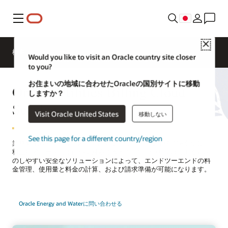
メニュー
Close
概要
ソリューション
Would you like to visit an Oracle country site closer
to you?
お住まいの地域に合わせたOracleの国別サイトに移動
Oracle Utilities Billing Cloud
しますか？
Service
Visit Oracle United States
移動しない
See this page for a different country/region
業務やITの中断を最小限にとどめながら、手頃な価格で特別な公共
料金請求ニーズにすばやく対応できます。Oracle Cloudによる管理
のしやすい安全なソリューションによって、エンドツーエンドの料
金管理、使用量と料金の計算、および請求準備が可能になります。
Oracle Energy and Waterに問い合わせる