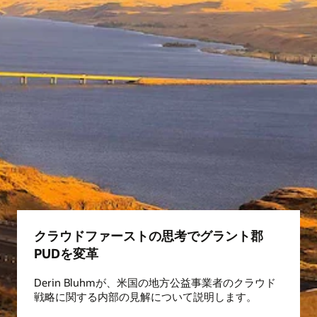
の詳細を取得できます。
変動料金、分散型発電エネルギー、再生可能エネルギ
検証、推定、および編集（VEE）処理、使用量管理、請
ー、ネットメータリング、電気自動車などに基づいた新
求決定要因の計算およびエクスポート、請求関連のデー
しい請求プログラムにより、顧客にさらに多くのオプシ
タ集計など、すべてのメーター関連データを効率的に管
ョンを提供できるほか、収益とビジネス戦略を連携させ
理および処理できます。
ることができます。
クラウドファーストの思考でグラント郡
PUDを変革
Derin Bluhmが、米国の地方公益事業者のクラウド
戦略に関する内部の見解について説明します。