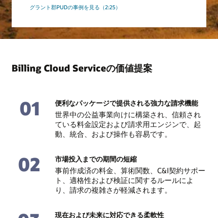
グラント郡PUDの事例を見る（2:25）
Billing Cloud Serviceの価値提案
01
便利なパッケージで提供される強力な請求機能
世界中の公益事業向けに構築され、信頼され
ている料金設定および請求用エンジンで、起
動、統合、および操作も容易です。
02
市場投入までの期間の短縮
事前作成済の料金、算術関数、C&I契約サポー
ト、適格性および検証に関するルールによ
り、請求の複雑さが軽減されます。
現在および未来に対応できる柔軟性