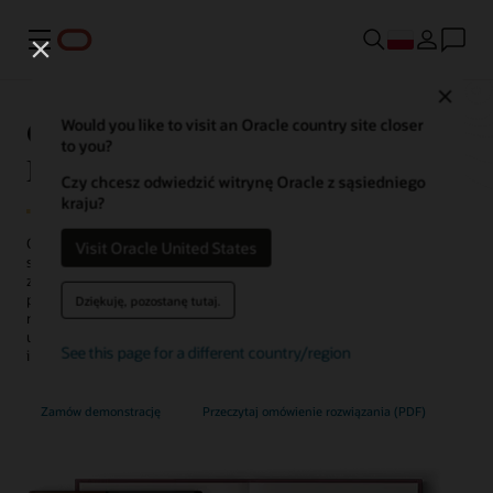
Menu
Close
Oracle AI for Human Capital
Would you like to visit an Oracle country site closer
to you?
Management
Czy chcesz odwiedzić witrynę Oracle z sąsiedniego
kraju?
Oracle AI for HCM to zbiór tradycyjnych i generatywnych funkcji
Visit Oracle United States
sztucznej inteligencji, które mogą pomóc w szybszym wykonywaniu
zadań, podejmowaniu trafniejszych decyzji, poprawie doświadczeń
pracowników oraz usprawnianiu procesów HR, takich jak
Dziękuję, pozostanę tutaj.
rekrutacja, zarządzanie talentami, rozwój kariery i świadczenie
usług, przy jednoczesnej ochronie poufnych i zastrzeżonych
See this page for a different country/region
informacji.
Zamów demonstrację
Przeczytaj omówienie rozwiązania (PDF)