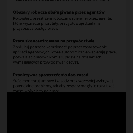
Obszary robocze obsługiwane przez agentów
Korzystaj z przestrzeni roboczej wspieranej przez agenta,
która wyznacza priorytety, przygotowuje działania i
przyspiesza postęp pracy.
Praca skoncentrowana na przywództwie
Zredukuj potrzebę koordynacji poprzez zastosowanie
aplikacji agentowych, które autonomicznie wspierają pracę,
pozwalając pracownikom skupić się na działaniach
wymagających przywództwa i decyzji.
Proaktywne spostrzeżenia dot. zasad
Stale monitoruj umowy i zasady oraz wcześniej wykrywaj
potencjalne problemy, tak aby zespoły mogły je rozwiązać,
zanim wpłynie to na pracę.
Przeczytaj omówienie rozwiązania Oracle AI dla HCM
(PDF)