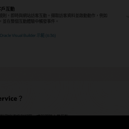
ext 和 SmartAssistant 等 AI 功能可協助專員快速、相關且一致
客戶互動
n-agent」路由
解決問題
規則，即時與網站訪客互動。擷取訪客資料並啟動動作，例如
動業務規則，以識別應將哪些客戶查詢直接傳送給即時人力，
，並在整個互動體驗中觸發事件。
詢可由智慧型數位代理程式有效率地解決。
racle Visual Builder 示範 (6:36)
le Digital Assistant 是什麼？
引導式自助服務 (PDF)
ervice？
視需要輕鬆尋找資訊和解答，或與即時人員互動。