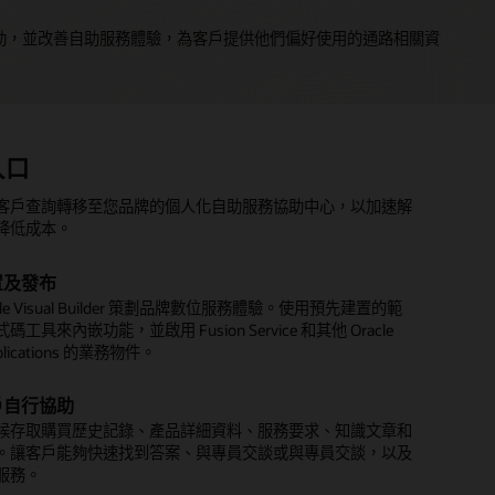
鬆與服務團隊直接互動，並改善自助服務體驗，為客戶提供他們偏好使用的通路相關資
入口
助理
型和社交訊息
客戶查詢轉移至您品牌的個人化自助服務協助中心，以加速解
 Digital Assistant 提供個人化的答案，並執行來自多個系統的交
透過簡訊文字和社交媒體管道 (例如 Facebook Messenger
降低成本。
熟練的人工專員提供專家建議來解決客戶查詢一樣。
at) 與專員連線。
置及發布
自動化
話歷史記錄與上下文
cle Visual Builder 策劃品牌數位服務體驗。使用預先建置的範
服務選項功能表，讓客戶能夠快速、有效率地解決問題，包括
特定主題、問題或問題的互動期間，確保流暢的客戶體驗。保
工具來內嵌功能，並啟用 Fusion Service 和其他 Oracle
dge Management 和 Intelligent Advisor 緊密整合
情境和對話歷史記錄，以免客戶在互動服務團隊時重複自己。
pplications 的業務物件。
位助理技能
時間執行且更複雜的查詢
戶自行協助
能庫新增預建技能，或使用許多可用的技能範本建立自己的技
談可讓您跨所有通訊管道從一個相關互動到下一個互動的內容
候存取購買歷史記錄、產品詳細資料、服務要求、知識文章和
數位助理的層級。技能使用多語言 NLP 深度學習引擎、強大
錄
。讓客戶能夠快速找到答案、與專員交談或與專員交談，以及
程引擎及整合元件，連線至後端系統，例如 ERP、供應鏈及
服務。
員的生產力