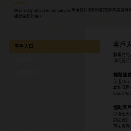
Oracle Digital Customer Service 可讓客戶輕
訊建議和建議。
客戶
數位
文字
客戶入口
將常見的
Oracle
讓客戶能夠
數位助理
決問題並
易，就像
和 WeCh
社群與簡訊
輕鬆建
自助式
保留對
使用 Ora
提供數位
在每個與
本和低程式碼
與 Knowle
留完整的
Cloud A
新增數
支援長
協助客
透過從技
非同步交
提供全天
能，提升
和歷史記
訂閱資訊
的對話流
排定現場
CRM。
提高專