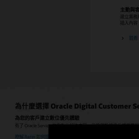
SmartT
主動與
「As-a
的回應和
建立業務
定義並啟
插入內容
而這些查
觀看 O
Orac
瞭解
為什麼選擇 Oracle Digital Customer S
為您的客戶建立數位優先體驗
有了 Oracle Service 的自動化解決方案，品牌便能讓客戶
瞭解 Razer 如何提供數位優先服務體驗 (2:59)